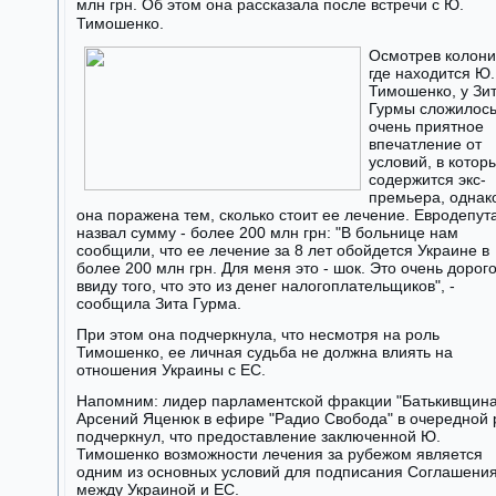
млн грн. Об этом она рассказала после встречи с Ю.
Тимошенко.
Осмотрев колони
где находится Ю.
Тимошенко, у Зи
Гурмы сложилос
очень приятное
впечатление от
условий, в котор
содержится экс-
премьера, однак
она поражена тем, сколько стоит ее лечение. Евродепут
назвал сумму - более 200 млн грн: "В больнице нам
сообщили, что ее лечение за 8 лет обойдется Украине в
более 200 млн грн. Для меня это - шок. Это очень дорог
ввиду того, что это из денег налогоплательщиков", -
сообщила Зита Гурма.
При этом она подчеркнула, что несмотря на роль
Тимошенко, ее личная судьба не должна влиять на
отношения Украины с ЕС.
Напомним: лидер парламентской фракции "Батькивщина
Арсений Яценюк в ефире "Радио Свобода" в очередной 
подчеркнул, что предоставление заключенной Ю.
Тимошенко возможности лечения за рубежом является
одним из основных условий для подписания Соглашени
между Украиной и ЕС.