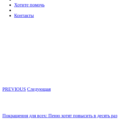
Хотите помочь
Контакты
PREVIOUS
Следующая
Покращення для всех: Пеню хотят повысить в десять раз
Как ваше станет чужим. КСУ разрешил отбирать квартиры за м