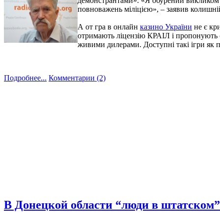
демонстрантами». «Я обурений викликом 
повноважень міліцією», – заявив колишні
А от гра в онлайн
казино України
не є кр
отримають ліцензію КРАІЛ і пропонують св
живими дилерами. Доступні такі ігри як п
Подробнее...
Комментарии (2)
В Донецкой области “люди в штатском