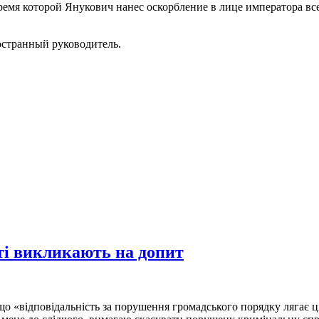
ремя которой Янукович нанес оскорбление в лице императора вс
ностранный руководитель.
ті викликають на допит
 що «відповідальність за порушення громадського порядку лягає ці