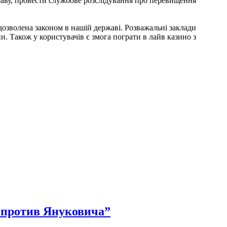
аву, провести службове розслідування про перевищення
дозволена законом в нашій державі. Розважальні заклади
. Також у користувачів є змога пограти в лайв казино з
 против Януковича”