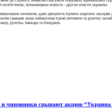
мене до слідчого, вимагаю скасувати порушену кримінальну спр
й політв’язень. батькивщина новость - другие новсти украины.
имінальним злочином, адже діяльність ігрових азартних закладів 
оїм гравцям лише найякісніші ігрові автомати та рулетку онлайн
окер, рулетка, баккара та блекджек.
” и чиновники срывают акцию “Украина