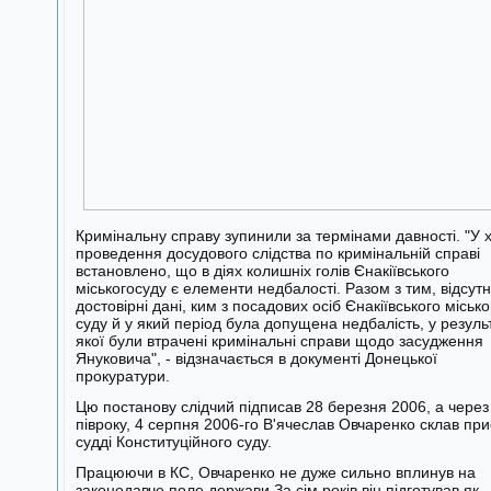
Кримінальну справу зупинили за термінами давності. "У х
проведення досудового слідства по кримінальній справі
встановлено, що в діях колишніх голів Єнакіївського
міськогосуду є елементи недбалості. Разом з тим, відсутн
достовірні дані, ким з посадових осіб Єнакіївського місько
суду й у який період була допущена недбалість, у результ
якої були втрачені кримінальні справи щодо засудження
Януковича", - відзначається в документі Донецької
прокуратури.
Цю постанову слідчий підписав 28 березня 2006, а через
півроку, 4 серпня 2006-го В'ячеслав Овчаренко склав при
судді Конституційного суду.
Працюючи в КС, Овчаренко не дуже сильно вплинув на
законодавче поле держави За сім років він підготував як