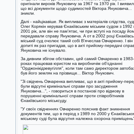
оригінали вироків Януковичу за 1967 та 1970 рік. І виявил
що всі документи щодо судимостей Віктора Януковича...
зникли.
Далі - найцікавіше. Як випливає з матеріалів слідства, су
Олег Корякін керував Єнакіївським міським судом з 1992
2001 рік, але він не пам'ятає, чи при вступі на посаду йо
передавали справу Януковича. А от в 2002 році Єнакіївс
міський суд очолює такий собі В'ячеслав Овчаренко. І він
допиті як раз пригадав, що в акті прийому-передачі спра
Януковича не існувало.
За дивним збігом обставин, цей самий Овчаренко в 1983
роках працював юристом на виробничім об'єднанні
"Орджонікідзевугілля", коли там само директором автоба
був його земляк на прізвище... Віктор Янукович.
"Зі свідчень Овчаренка випливає, що в акті прийому-пере
були відсутні кримінальні справи про засудження
Януковича...", - говориться в постанові про відмову в
порушенні кримінальної справи проти співробітників
Єнакіївського міськсуду.
"У своїх свідченнях Овчаренко пояснив факт зникнення
документів тим, що в період з 1989 по 2000 у Єнакіївськ
міському суді була відсутня належна охорона приміщень"