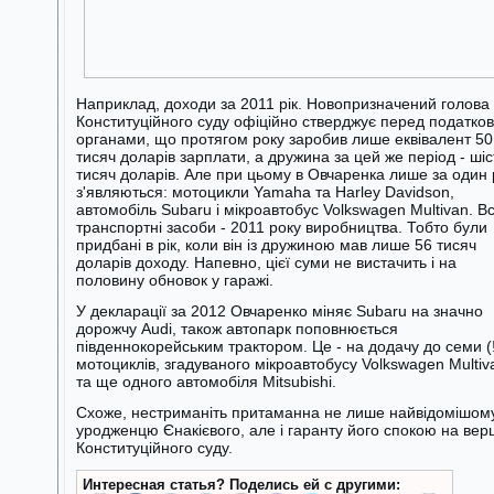
Наприклад, доходи за 2011 рік. Новопризначений голова
Конституційного суду офіційно стверджує перед податко
органами, що протягом року заробив лише еквівалент 50
тисяч доларів зарплати, а дружина за цей же період - шіс
тисяч доларів. Але при цьому в Овчаренка лише за один 
з'являються: мотоцикли Yamaha та Harley Davidson,
автомобіль Subaru і мікроавтобус Volkswagen Multivan. Всі
транспортні засоби - 2011 року виробництва. Тобто були
придбані в рік, коли він із дружиною мав лише 56 тисяч
доларів доходу. Напевно, цієї суми не вистачить і на
половину обновок у гаражі.
У декларації за 2012 Овчаренко міняє Subaru на значно
дорожчу Audi, також автопарк поповнюється
південнокорейським трактором. Це - на додачу до семи (
мотоциклів, згадуваного мікроавтобусу Volkswagen Multiv
та ще одного автомобіля Mitsubishi.
Схоже, нестриманіть притаманна не лише найвідомішом
уродженцю Єнакієвого, але і гаранту його спокою на вер
Конституційного суду.
Интересная статья? Поделись ей с другими: