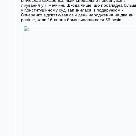
В'ячеслав Овчаренко, який спеціально повернувся з
лікування у Німеччині. Шкода лише, що провладна більші
у Конституційному суді запізнилася із подарунком -
Овчаренко відсвяткував свій день народження на два дні
раніше, коли 16 липня йому виповнилося 56 років.