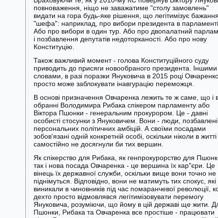
Враховуючи те, як у 2010-му КС повернув Віктору Януков
повноваження, ніщо не заважатиме "столу замовлень"
видати на гора будь-яке рішення, що легітимізує бажанн
"шефа": наприклад, про вибори президента в парламенті
Або про вибори в один тур. Або про двопалатний парла
і позбавлення депутатів недоторканості. Або про нову
Конституцію.
Також важливий момент - голова Конституційного суду
приводить до присяги новообраного президента. Іншими
словами, в разі поразки Януковича в 2015 році Овчаренк
просто може заблокувати інавгурацію переможця.
В основі призначення Овчаренка лежить те ж саме, що і 
обранні Володимира Рибака спікером парламенту або
Віктора Пшонки - генеральним прокурором. Це - давні
особисті стосунки з Януковичем. Вони - люди, позбавлені
персональних політичних амбіцій. А своїми посадами
зобов'язані одній конкретній особі, оскільки ніколи в житті
самостійно не досягнули би тих вершин.
Як спікерство для Рибака, як генпрокурорство для Пшонк
так і нова посада Овчаренка - це вершина їх кар"єри. Це
вінець їх державної служби, оскільки вище вони точно не
піднімуться. Відповідно, вони не матимуть тих спокус, які
виникали в чиновників під час помаранчевої революції, к
дехто просто відмовлявся легітимізовувати перемогу
Януковича, розуміючи, що йому в цій державі ще жити. Д
Пшонки, Рибака та Овчаренка все простіше - працювати