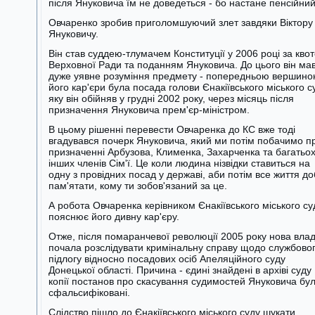
після Януковича їм не доведеться - бо настане пенсійний 
Овчаренко зробив приголомшуючий злет завдяки Віктору
Януковичу.
Він став суддею-тлумачем Конституції у 2006 році за кво
Верховної Ради та поданням Януковича. До цього він ма
дуже уявне розуміння предмету - попередньою вершин
його кар'єри була посада голови Єнакіївського міського с
яку він обійняв у грудні 2002 року, через місяць після
призначення Януковича прем'єр-міністром.
В цьому рішенні перевести Овчаренка до КС вже тоді
вгадувався почерк Януковича, який ми потім побачимо п
призначенні Арбузова, Клименка, Захарченка та багатьо
інших членів Сім'ї. Це коли людина нізвідки ставиться на
одну з провідних посад у державі, аби потім все життя д
пам'ятати, кому ти зобов'язаний за це.
А робота Овчаренка керівником Єнакіївського міського су
пояснює його дивну кар'єру.
Отже, після помаранчевої революції 2005 року нова вла
почала розслідувати кримінальну справу щодо службово
підлогу відносно посадових осіб Апеляційного суду
Донецької області. Причина - єдині знайдені в архіві суду
копії постанов про скасування судимостей Януковича бу
сфальсифіковані.
Слідство пішло до Єнакіївського міського суду шукати