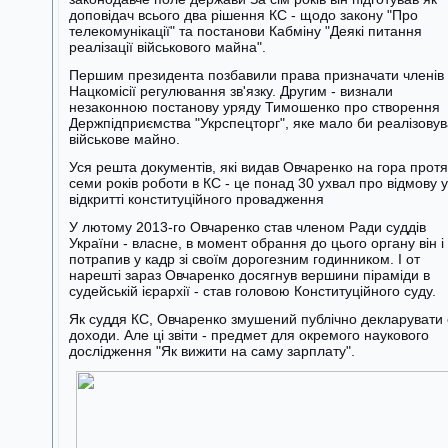
доповідач всього два рішення КС - щодо закону "Про
телекомунікації" та постанови Кабміну "Деякі питання
реалізації військового майна".
Першим президента позбавили права призначати членів
Нацкомісії регулювання зв'язку. Другим - визнали
незаконною постанову уряду Тимошенко про створення
Держпідприємства "Укрспецторг", яке мало би реалізовув
військове майно.
Уся решта документів, які видав Овчаренко на гора прот
семи років роботи в КС - це понад 30 ухвал про відмову у
відкритті конституційного провадження
У лютому 2013-го Овчаренко став членом Ради суддів
України - власне, в момент обрання до цього органу він і
потрапив у кадр зі своїм дорогезним годинником. І от
нарешті зараз Овчаренко досягнув вершини піраміди в
судейській ієрархії - став головою Конституційного суду.
Як суддя КС, Овчаренко змушений публічно декларувати 
доходи. Але ці звіти - предмет для окремого наукового
дослідження "Як вижити на саму зарплату".