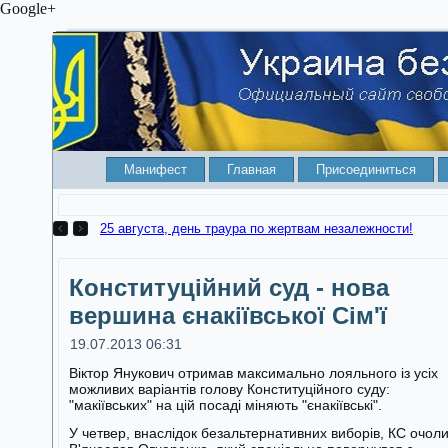
Google+
Манифест
Главная
Присоединиться
25 августа, день траура по жертвам незалежности!
Конституційний суд - нова
вершина єнакіївської Сім'ї
19.07.2013 06:31
Віктор Янукович отримав максимально лояльного із усіх
можливих варіантів голову Конституційного суду:
"макіївських" на цій посаді міняють "єнакіївські".
У четвер, внаслідок безальтернативних виборів, КС очол