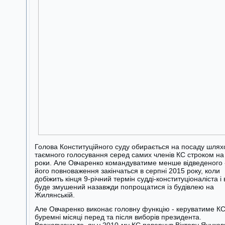
Голова Конституційного суду обирається на посаду шля
таємного голосування серед самих членів КС строком на
роки. Але Овчаренко командуватиме менше відведеного 
його повноваження закінчаться в серпні 2015 року, коли
добіжить кінця 9-річний термін судді-конституціоналіста і 
буде змушений назавжди попрощатися із будівлею на
Жилянській.
Але Овчаренко виконає головну функцію - керуватиме КС
буремні місяці перед та після виборів президента.