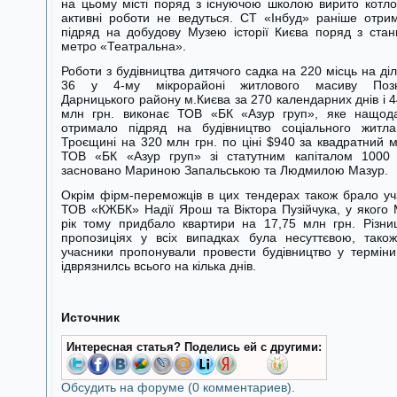
на цьому місті поряд з існуючою школою вирито котло
активні роботи не ведуться. СТ «Інбуд» раніше отри
підряд на добудову Музею історії Києва поряд з стан
метро «Театральна».
Роботи з будівництва дитячого садка на 220 місць на діл
36 у 4-му мікрорайоні житлового масиву Поз
Дарницького району м.Києва за 270 календарних днів і 4
млн грн. виконає ТОВ «БК «Азур груп», яке нащод
отримало підряд на будівництво соціального житл
Троєщині на 320 млн грн. по ціні $940 за квадратний м
ТОВ «БК «Азур груп» зі статутним капіталом 1000 
засновано Мариною Запальською та Людмилою Мазур.
Окрім фірм-переможців в цих тендерах також брало уч
ТОВ «КЖБК» Надії Ярош та Віктора Пузійчука, у якого
рік тому придбало квартири на 17,75 млн грн. Різни
пропозиціях у всіх випадках була несуттєвою, також
учасники пропонували провести будівництво у терміни,
ідврязнилсь всього на кілька днів.
Источник
Интересная статья? Поделись ей с другими:
Обсудить на форуме (0 комментариев).