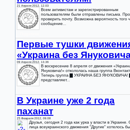
21 Апреля 2012, 12.03
Всем активистам и зарегистрированным
пользователям были отправлены письма. Пр
проверить почту. Возможна вероятность того 
сообщение...
Подробнее
Первые тушки движени
«Украина без Януковича
09 Апреля 2012, 13.36
В воскресение 8 апреля от движения «Украин
Януковича!» откололась наша группа Вконтакт
Теперь группа ▇ УКРАИНА БЕЗ ЯНУКОВИЧА! 
представляет...
Подробнее
В Украине уже 2 года
паханат
25 Февраля 2012, 09.08
Друзья, сегодня 2 года как урка у власти в Украине. 
лица всеукраинского движения "Другие" хотелось б