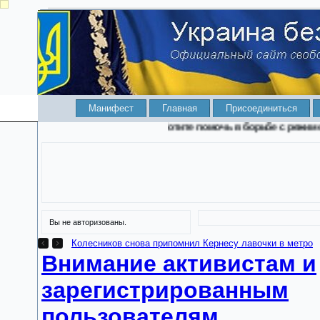
Манифест
Главная
Присоединиться
Хотите помочь в борьбе с режимом 
Вы не авторизованы.
куролесившего в Израиле - это глава Госфинуслуг Стасевский.
Внимание активистам и
зарегистрированным
пользователям.