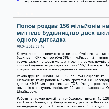
выразить всем наши сочувствия и соболезнования!..
Подробнее
Попов роздав 156 мільйонів на
миттєве будівництво двох шкіл
одного дитсадка
06.04.2012 03:45
Комунальне підприємство з питань будівництва житл
будинків «Житлоінвестбуд-УКБ» м.Києва 2 квітн
результатами тендерів уклала угоди на реконструкцію 
шкіл та будівництво дитсадка на суму 156,13 млн грн. Пр
повідомляється в «Віснику державних закупівель».
Реконструкцію школи №106 по вул.Некрасівська,
Шевченківському районі м.Києва протягом 140 календа
днів за 49,98 млн грн. виконає ТОВ «Укрцентрпостач»
компанія зі статутним капіталом 20 тис грн. заснована Ю
Шнайдером.
Роботи з реконструкції з прибудовою школи №12
вул.Раїси Окіпної, 6 у Дніпровському районі м.Києва за
календарних дні і 62,15 млн грн. виконає СТ «Інбуд». З