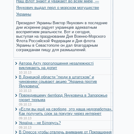
Наш флот знают и уважают во всем мире, —
Янукович выдал перл о морском могуществе
Украины
Президент Украины Виктор Янукович в последние
дни искренне радует украинцев адекватным
восприятием реальности. Вот и сегодня,
выступая на праздновании Дня Военно-Морского
Флота Российской Федерации и Дня флота
Украины в Севастополе он дал благодарным
согражданам пищу для размышлений.
Автора Акту проголошення незалежності
викликають на допит
10.10.13
В Донецкой области “люди в штатском” и
чиновники срывают акцию “Украина против
Януковича”
10.10.13
Повредившему билборд Януковича в Запорожье
грозит тюрьма
09.10.13
«Если вы ещё на свободе, это наша недоработка».
Как получить срок за покупку через интернет
09.10.13
Україна – не Білорусь?
09.10.13
В Одессе чтобы отвлечь внимание от Покращення