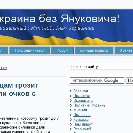
ст
Присоединиться
Форум
Агитматериалы
Хотите
Пеню хотят повысить в десять раз
цам грозит
Главная
ли очков с
Политика
Экономика
Политики Украины
Мнения
Полезное
иевлянина, которому грозит до 7
Курьезы
а купленных брелоков со
Нам пишут
краинские силовики дали
Резонанс!
 какие именно устройства и