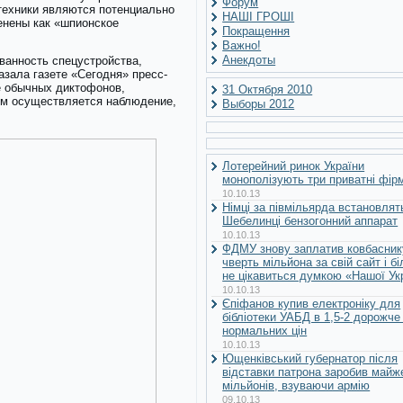
Форум
техники являются потенциально
НАШІ ГРОШІ
енены как «шпионское
Покращення
Важно!
Анекдоты
ванность спецустройства,
азала газете «Сегодня» пресс-
е обычных диктофонов,
31 Октября 2010
кем осуществляется наблюдение,
Выборы 2012
Лотерейний ринок України
монополізують три приватні фір
10.10.13
Німці за півмільярда встановлят
Шебелинці бензогонний аппарат
10.10.13
ФДМУ знову заплатив ковбасник
чверть мільйона за свій сайт і б
не цікавиться думкою «Нашої Ук
10.10.13
Єпіфанов купив електроніку для
бібліотеки УАБД в 1,5-2 дорожче
нормальних цін
10.10.13
Ющенківський губернатор після
відставки патрона заробив майж
мільйонів, взуваючи армію
09.10.13