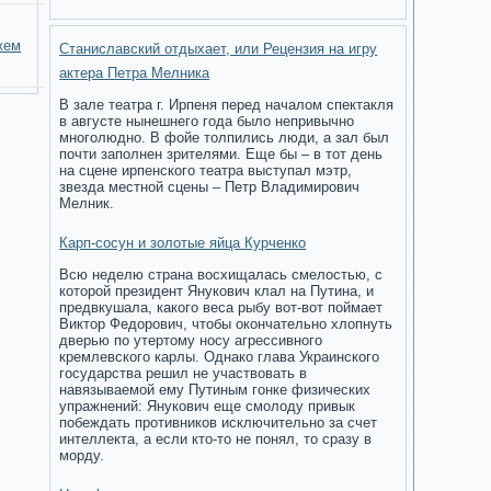
жем
Станиславский отдыхает, или Рецензия на игру
актера Петра Мелника
В зале театра г. Ирпеня перед началом спектакля
в августе нынешнего года было непривычно
многолюдно. В фойе толпились люди, а зал был
почти заполнен зрителями. Еще бы – в тот день
на сцене ирпенского театра выступал мэтр,
звезда местной сцены – Петр Владимирович
Мелник.
Карп-сосун и золотые яйца Курченко
Всю неделю страна восхищалась смелостью, с
которой президент Янукович клал на Путина, и
предвкушала, какого веса рыбу вот-вот поймает
Виктор Федорович, чтобы окончательно хлопнуть
дверью по утертому носу агрессивного
кремлевского карлы. Однако глава Украинского
государства решил не участвовать в
навязываемой ему Путиным гонке физических
упражнений: Янукович еще смолоду привык
побеждать противников исключительно за счет
интеллекта, а если кто-то не понял, то сразу в
морду.