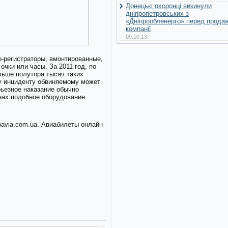
Донецькі охоронці викинули
дніпропетровських з
«Дніпрообленерго» перед прода
компанії
09.10.13
-регистраторы, вмонтированные,
очки или часы. За 2011 год, по
льше полутора тысяч таких
у инциденту обвиняемому может
рьезное наказание обычно
нах подобное оборудование.
oavia.com.ua. Авиабилеты онлайн