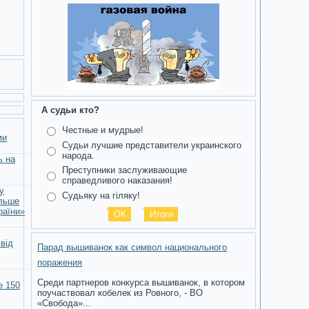
А судьи кто?
Честные и мудрые!
ми
Судьи лучшие представители украинского
народа.
ь на
Преступники заслуживающие
справедливого наказания!
у
Судьяку на гіляку!
ільше
раїни»
 від
Парад вышиванок как символ национального
поражения
Среди партнеров конкурса вышиванок, в котором
е 150
поучаствовал кобелек из Ровного, - ВО
«Свобода»...