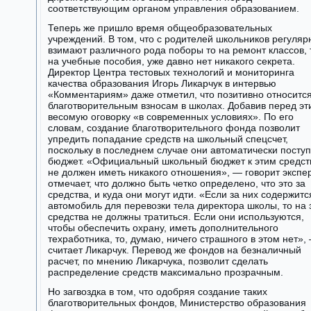
соответствующим органом управления образованием.
Теперь же пришло время общеобразовательных
учреждений. В том, что с родителей школьников регуляр
взимают различного рода поборы то на ремонт классов, 
на учебные пособия, уже давно нет никакого секрета.
Директор Центра тестовых технологий и мониторинга
качества образования Игорь Ликарчук в интервью
«Комментариям» даже отметил, что позитивно относится
благотворительным взносам в школах. Добавив перед эт
весомую оговорку «в современных условиях». По его
словам, создание благотворительного фонда позволит
упредить попадание средств на школьный спецсчет,
поскольку в последнем случае они автоматически поступ
бюджет. «Официальный школьный бюджет к этим средс
не должен иметь никакого отношения», — говорит экспер
отмечает, что должно быть четко определено, что это за
средства, и куда они могут идти. «Если за них содержитс
автомобиль для перевозки тела директора школы, то на 
средства не должны тратиться. Если они используются,
чтобы обеспечить охрану, иметь дополнительного
техработника, то, думаю, ничего страшного в этом нет»,
считает Ликарчук. Перевод же фондов на безналичный
расчет, по мнению Ликарчука, позволит сделать
распределение средств максимально прозрачным.
Но загвоздка в том, что одобряя создание таких
благотворительных фондов, Министерство образования