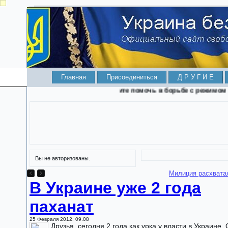
Главная
Присоединиться
Д Р У Г И Е
Хотите помочь в борьбе с режимом Я
Вы не авторизованы.
Кличко не захотел отвечать какое гражданство у его дет
В Украине уже 2 года
паханат
25 Февраля 2012, 09.08
Друзья, сегодня 2 года как урка у власти в Украине. 