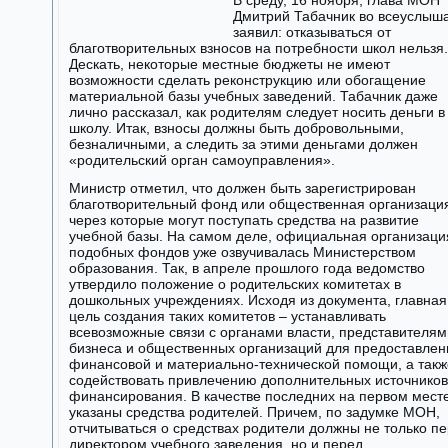
В среду, 16 ноября, глава МОН
Дмитрий Табачник во всеуслыш
заявил: отказываться от
благотворительных взносов на потребности школ нельзя.
Дескать, некоторые местные бюджеты не имеют
возможности сделать реконструкцию или обогащение
материальной базы учебных заведений. Табачник даже
лично рассказал, как родителям следует носить деньги в
школу. Итак, взносы должны быть добровольными,
безналичными, а следить за этими деньгами должен
«родительский орган самоуправления».
Министр отметил, что должен быть зарегистрирован
благотворительный фонд или общественная организаци
через которые могут поступать средства на развитие
учебной базы. На самом деле, официальная организаци
подобных фондов уже озвучивалась Министерством
образования. Так, в апреле прошлого года ведомство
утвердило положение о родительских комитетах в
дошкольных учреждениях. Исходя из документа, главная
цель создания таких комитетов – устанавливать
всевозможные связи с органами власти, представителям
бизнеса и общественных организаций для предоставлен
финансовой и материально-технической помощи, а такж
содействовать привлечению дополнительных источников
финансирования. В качестве последних на первом мест
указаны средства родителей. Причем, по задумке МОН,
отчитываться о средствах родители должны не только п
директором учебного заведения, но и перед