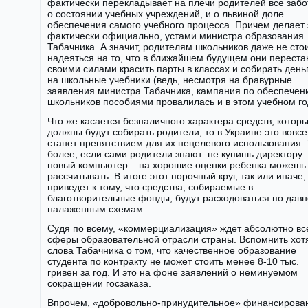
фактически перекладывает на плечи родителей все забо
о состоянии учебных учреждений, и о львиной доле
обеспечения самого учебного процесса. Причем делает 
фактически официально, устами министра образования
Табачника. А значит, родителям школьников даже не сто
надеяться на то, что в ближайшем будущем они переста
своими силами красить парты в классах и собирать день
на школьные учебники (ведь, несмотря на бравурные
заявления министра Табачника, кампания по обеспече
школьников пособиями провалилась и в этом учебном го
Что же касается безналичного характера средств, котор
должны будут собирать родители, то в Украине это вовсе
станет препятствием для их нецелевого использования.
более, если сами родители знают: не купишь директору
новый компьютер – на хорошие оценки ребенка можешь
рассчитывать. В итоге этот порочный круг, так или иначе,
приведет к тому, что средства, собираемые в
благотворительные фонды, будут расходоваться по давн
налаженным схемам.
Судя по всему, «коммерциализация» ждет абсолютно вс
сферы образовательной отрасли страны. Вспомнить хот
слова Табачника о том, что качественное образование
студента по контракту не может стоить менее 8-10 тыс.
гривен за год. И это на фоне заявлений о неминуемом
сокращении госзаказа.
Впрочем, «добровольно-принудительное» финансирова