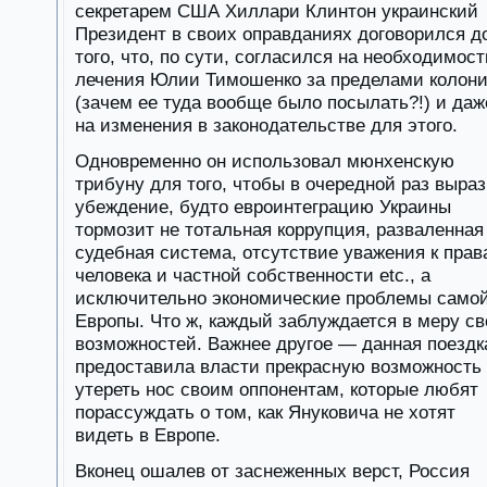
секретарем США Хиллари Клинтон украинский
Президент в своих оправданиях договорился д
того, что, по сути, согласился на необходимост
лечения Юлии Тимошенко за пределами колон
(зачем ее туда вообще было посылать?!) и даж
на изменения в законодательстве для этого.
Одновременно он использовал мюнхенскую
трибуну для того, чтобы в очередной раз выра
убеждение, будто евроинтеграцию Украины
тормозит не тотальная коррупция, разваленная
судебная система, отсутствие уважения к прав
человека и частной собственности etc., а
исключительно экономические проблемы само
Европы. Что ж, каждый заблуждается в меру с
возможностей. Важнее другое — данная поездк
предоставила власти прекрасную возможность
утереть нос своим оппонентам, которые любят
порассуждать о том, как Януковича не хотят
видеть в Европе.
Вконец ошалев от заснеженных верст, Россия