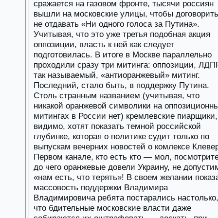
сражается на газовом фронте, тысячи россиян
вышли на московские улицы, чтобы договорит
не отдавать «Ни одного голоса за Путина».
Учитывая, что это уже третья подобная акция
оппозиции, власть к ней как следует
подготовилась. В итоге в Москве параллельно
проходили сразу три митинга: оппозиции, ЛДП
так называемый, «антиоранжевый» митинг.
Последний, стало быть, в поддержку Путина.
Столь странным названием (учитывая, что
никакой оранжевой символики на оппозиционн
митингах в России нет) кремлевские пиарщики,
видимо, хотят показать темной российской
глубинке, которая о политике судит только по
выпускам вечерних новостей о комлексе Клеве
Первом канале, кто есть кто — мол, посмотрите
до чего оранжевые довели Украину, не допусти
«нам есть, что терять»! В своем желании показ
массовость поддержки Владимира
Владимировича ребята постарались настолько
что бдительные московские власти даже