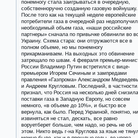
понемногу стала заигрываться в очередную,
собственноручно созданную газовую войнушку.
После того как на текущей неделе европейские
потребители газа в очередной раз недополучи
необходимый объем газа, «наши российские
партнеры» сначала по привычке обвинили во в
Украину. Схема стара: они отгружаются все в
полном объеме, но мы понемногу
прикарманиваем. На выходных это обвинение
затрещало по швам. 4 февраля премьер-минис
России Владимир Путин встретился с вице-
премьером Игорем Сечиным и зампредами
правления «Газпрома» Александром Медведев
и Андреем Кругловым. Последний, в частности
признал, что Россия на несколько дней снизил
поставки газа в Западную Европу, но совсем
немного, «в объеме до 10%», и быстро все
вернула, как было. Перед Украиной, понятно, н
извиняться не стал, дескать, все равно
воруетберет больше, чем надо, но речь не об
этом. Никто ведь г-на Круглова за язык не тяну
можно было, как и в прошлые годы, до упора