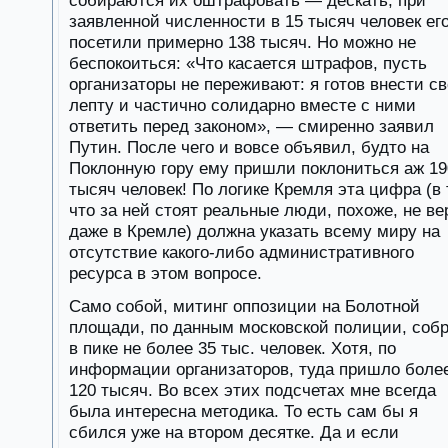
собираются их оштрафовать — дескать, при
заявленной численности в 15 тысяч человек ег
посетили примерно 138 тысяч. Но можно не
беспокоиться: «Что касается штрафов, пусть
организаторы не переживают: я готов внести с
лепту и частично солидарно вместе с ними
ответить перед законом», — смиренно заявил
Путин. После чего и вовсе объявил, будто на
Поклонную гору ему пришли поклониться аж 19
тысяч человек! По логике Кремля эта цифра (в 
что за ней стоят реальные люди, похоже, не ве
даже в Кремле) должна указать всему миру на
отсутствие какого-либо административного
ресурса в этом вопросе.
Само собой, митинг оппозиции на Болотной
площади, по данным московской полиции, соб
в пике не более 35 тыс. человек. Хотя, по
информации организаторов, туда пришло боле
120 тысяч. Во всех этих подсчетах мне всегда
была интересна методика. То есть сам бы я
сбился уже на втором десятке. Да и если