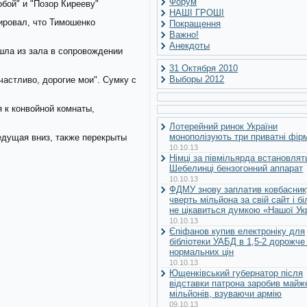
Форум
бой" и "Позор Кирееву"
НАШІ ГРОШІ
ировал, что Тимошенко
Покращення
Важно!
Анекдоты
шла из зала в сопровождении
31 Октября 2010
Выборы 2012
астливо, дорогие мои". Сумку с
 к конвойной комнаты,
Лотерейний ринок України
монополізують три приватні фір
едущая вниз, также перекрыты
10.10.13
Німці за півмільярда встановлят
Шебелинці бензогонний аппарат
10.10.13
ФДМУ знову заплатив ковбасник
чверть мільйона за свій сайт і б
не цікавиться думкою «Нашої Ук
10.10.13
Єпіфанов купив електроніку для
бібліотеки УАБД в 1,5-2 дорожче
нормальних цін
10.10.13
Ющенківський губернатор після
відставки патрона заробив майж
мільйонів, взуваючи армію
09.10.13