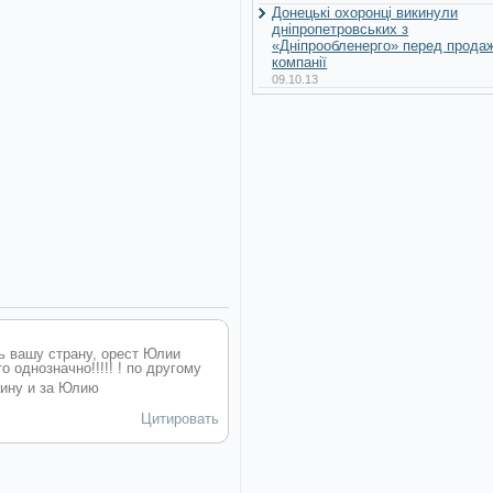
Донецькі охоронці викинули
дніпропетровських з
«Дніпрообленерго» перед прода
компанії
09.10.13
ь вашу страну, орест Юлии
о однозначно!!!!!
! по другому
аину и за Юлию
Цитировать