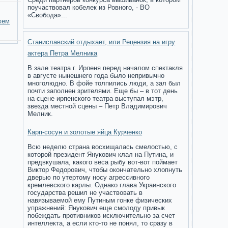
поучаствовал кобелек из Ровного, - ВО
«Свобода»...
жем
Станиславский отдыхает, или Рецензия на игру
актера Петра Мелника
В зале театра г. Ирпеня перед началом спектакля
в августе нынешнего года было непривычно
многолюдно. В фойе толпились люди, а зал был
почти заполнен зрителями. Еще бы – в тот день
на сцене ирпенского театра выступал мэтр,
звезда местной сцены – Петр Владимирович
Мелник.
Карп-сосун и золотые яйца Курченко
Всю неделю страна восхищалась смелостью, с
которой президент Янукович клал на Путина, и
предвкушала, какого веса рыбу вот-вот поймает
Виктор Федорович, чтобы окончательно хлопнуть
дверью по утертому носу агрессивного
кремлевского карлы. Однако глава Украинского
государства решил не участвовать в
навязываемой ему Путиным гонке физических
упражнений: Янукович еще смолоду привык
побеждать противников исключительно за счет
интеллекта, а если кто-то не понял, то сразу в