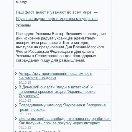
морду.
Наш флот знают и уважают во всем мире, —
Янукович выдал перл о морском могуществе
Украины
Президент Украины Виктор Янукович в последние
дни искренне радует украинцев адекватным
восприятием реальности. Вот и сегодня,
выступая на праздновании Дня Военно-Морского
Флота Российской Федерации и Дня флота
Украины в Севастополе он дал благодарным
согражданам пищу для размышлений.
Автора Акту проголошення незалежності
викликають на допит
10.10.13
В Донецкой области “люди в штатском” и
чиновники срывают акцию “Украина против
Януковича”
10.10.13
Повредившему билборд Януковича в Запорожье
грозит тюрьма
09.10.13
«Если вы ещё на свободе, это наша недоработка».
Как получить срок за покупку через интернет
09.10.13