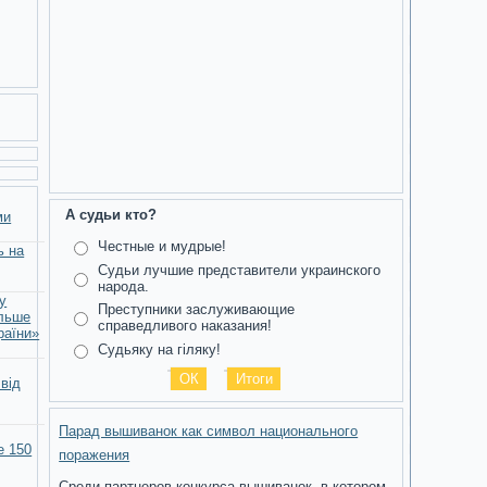
А судьи кто?
ми
Честные и мудрые!
ь на
Судьи лучшие представители украинского
народа.
у
Преступники заслуживающие
ільше
справедливого наказания!
раїни»
Судьяку на гіляку!
 від
Парад вышиванок как символ национального
е 150
поражения
Среди партнеров конкурса вышиванок, в котором