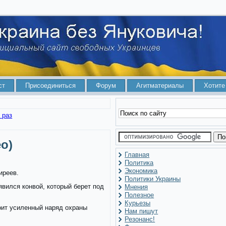
ст
Присоединиться
Форум
Агитматериалы
Хотите
 раз
о)
Главная
Политика
Экономика
иреев.
Политики Украины
явился конвой, который берет под
Мнения
Полезное
Курьезы
ит усиленный наряд охраны
Нам пишут
Резонанс!