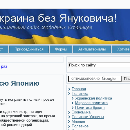
ст
Присоединиться
Форум
Агитматериалы
Хотите
 раз
всю Японию
Главная
Политика
Украинская политика
чуть исправить полный провал
Мировая политика
ется.
Политики бредят
и один министр, ни один
Экономика
 на утренний завтрак, во время
Политики Украины
 общественной организации,
Мнения
чей рекомендаций.
Полезное