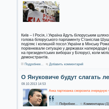
Київ – І Росія, і Україна йдуть білоруським шля
голова білоруського парламенту Станіслав Шуш
поділяє і колишній посол України в Мінську Ро
порівнювали ситуацію у державах напередодні р
на президентських виборах у Білорусі, коли мілі
демонстрантів.
Подробнее...
Добавить комментарий
О Януковиче будут слагать л
09.10.2013 14:53
Анка партизанка сморозила очередную 
Подробнее...
Комментарии (1