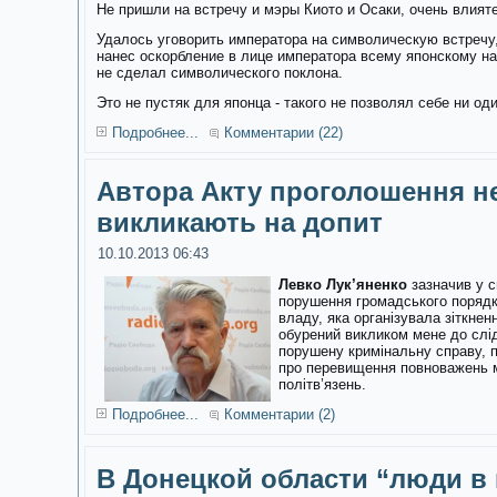
Не пришли на встречу и мэры Киото и Осаки, очень влия
Удалось уговорить императора на символическую встречу,
нанес оскорбление в лице императора всему японскому на
не сделал символического поклона.
Это не пустяк для японца - такого не позволял себе ни о
Подробнее...
Комментарии (22)
Автора Акту проголошення н
викликають на допит
10.10.2013 06:43
Левко Лук’яненко
зазначив у с
порушення громадського порядку
владу, яка організувала зіткне
обурений викликом мене до слі
порушену кримінальну справу, 
про перевищення повноважень м
політв’язень.
Подробнее...
Комментарии (2)
В Донецкой области “люди в