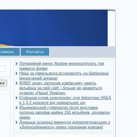
 помочь
Контакты
Лотерейний ринок України монополізують три
приватні фірми
Німці за півмільярда встановлять на Шебелинці
бензогонний аппарат
ФДМУ знову заплатив ковбаснику чверть
мільйона за свій сайт і більше не цікавиться
думкою «Нашої України»
Єпіфанов купив електроніку для бібліотеки УАБД
в 1,5-2 дорожче від нормальних цін
Ющенківський губернатор після відставки
патрона заробив майже 150 мільйонів, взуваючи
армію
Донецькі охоронці викинули дніпропетровських з
«Дніпрообленерго» перед продажем компанії