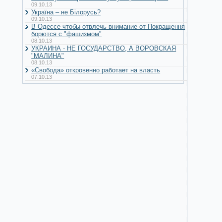
09.10.13
Україна – не Білорусь?
09.10.13
В Одессе чтобы отвлечь внимание от Покращення
борются с "фашизмом"
08.10.13
УКРАИНА - НЕ ГОСУДАРСТВО, А ВОРОВСКАЯ
"МАЛИНА"
08.10.13
«Свобода» откровенно работает на власть
07.10.13