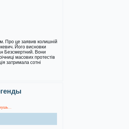
хом. Про це заявив колишній
кевич. Його висновки
ман Безсмертний. Вони
ічниці масових протестів
ція затримала сотні
егенды
чушь...
)