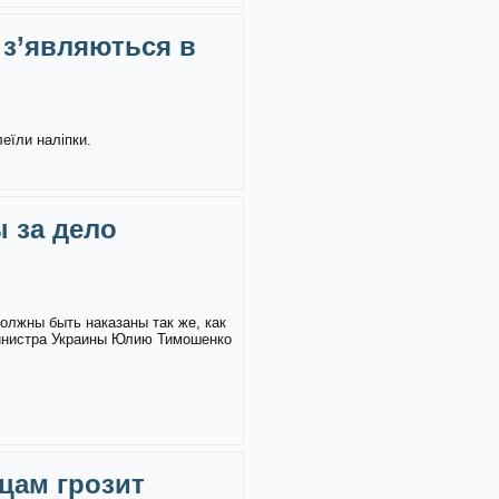
 з’являються в
леїли наліпки.
 за дело
олжны быть наказаны так же, как
инистра Украины Юлию Тимошенко
цам грозит