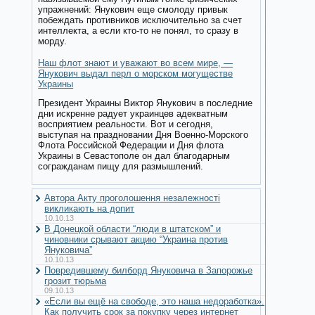
упражнений: Янукович еще смолоду привык
побеждать противников исключительно за счет
интеллекта, а если кто-то не понял, то сразу в
морду.
Наш флот знают и уважают во всем мире, —
Янукович выдал перл о морском могуществе
Украины
Президент Украины Виктор Янукович в последние
дни искренне радует украинцев адекватным
восприятием реальности. Вот и сегодня,
выступая на праздновании Дня Военно-Морского
Флота Российской Федерации и Дня флота
Украины в Севастополе он дал благодарным
согражданам пищу для размышлений.
Автора Акту проголошення незалежності
викликають на допит
10.10.13
В Донецкой области “люди в штатском” и
чиновники срывают акцию “Украина против
Януковича”
10.10.13
Повредившему билборд Януковича в Запорожье
грозит тюрьма
09.10.13
«Если вы ещё на свободе, это наша недоработка».
Как получить срок за покупку через интернет