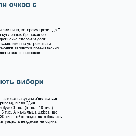
ли очков с
иевлянина, которому грозит до 7
а купленных брелоков со
краинские силовики дали
 какие именно устройства и
техники являются потенциально
енены как «шпионское
ають вибори
 світової павутини з’являється
приклад, після "Дня
було 3 тис. (5 тис., 10 тис.)
ь 5 тис. А найбільша цифра, що
30 тис. Тобто люди, які зібрались
ситуацію, а неадекватна оцінка