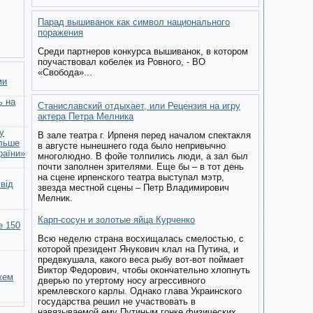
Парад вышиванок как символ национального
поражения
Среди партнеров конкурса вышиванок, в котором
поучаствовал кобелек из Ровного, - ВО
«Свобода»...
ми
ь на
Станиславский отдыхает, или Рецензия на игру
актера Петра Мелника
у
В зале театра г. Ирпеня перед началом спектакля
ільше
в августе нынешнего года было непривычно
раїни»
многолюдно. В фойе толпились люди, а зал был
почти заполнен зрителями. Еще бы – в тот день
на сцене ирпенского театра выступал мэтр,
 від
звезда местной сцены – Петр Владимирович
Мелник.
Карп-сосун и золотые яйца Курченко
е 150
Всю неделю страна восхищалась смелостью, с
которой президент Янукович клал на Путина, и
предвкушала, какого веса рыбу вот-вот поймает
Виктор Федорович, чтобы окончательно хлопнуть
жем
дверью по утертому носу агрессивного
кремлевского карлы. Однако глава Украинского
государства решил не участвовать в
навязываемой ему Путиным гонке физических