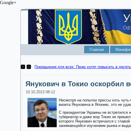
Google+
Главная
Манифе
Покращення для всех: Пеню хотят повысить в десять
Янукович в Токио оскорбил 
10.10.2013 08:12
Несмотря на попытки прессы хоть чуть-
визита Януковича в Японию, это не уда
С президентом Украины не встретился н
губернатор и даже мэр Токио не пришел
которого Янукович встречался с главой
занимающейся изучением рынка и выда