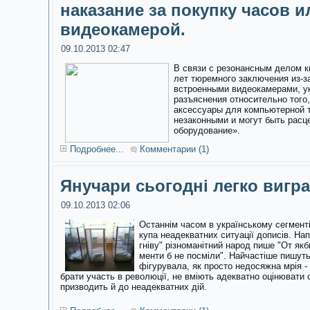
наказание за покупку часов и
видеокамерой.
09.10.2013 02:47
В связи с резонансным делом к
лет тюремного заключения из-з
встроенными видеокамерами, у
разъяснения относительно того,
аксессуары для компьютерной 
незаконными и могут быть расц
оборудование».
Подробнее...
Комментарии (1)
Янучари сьогодні легко вигр
09.10.2013 02:06
Останнім часом в українському сегменті
купа неадекватних ситуації дописів. На
гніву"
різноманітний народ пише "От якби 
менти б не посміли". Найчастіше пишут
фігурувала, як просто недосяжна мрія - 
брати участь в революції, не вміють адекватно оцінювати 
призводить й до неадекватних дій.