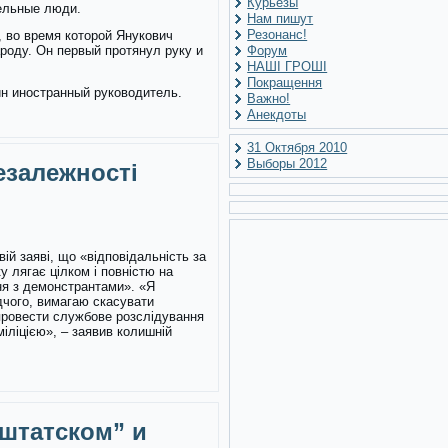
Курьезы
тельные люди.
Нам пишут
Резонанс!
 во время которой Янукович
роду. Он первый протянул руку и
Форум
НАШІ ГРОШІ
Покращення
дин иностранный руководитель.
Важно!
Анекдоты
31 Октября 2010
Выборы 2012
езалежності
вій заяві, що «відповідальність за
 лягає цілком і повністю на
ння з демонстрантами». «Я
дчого, вимагаю скасувати
провести службове розслідування
іліцією», – заявив колишній
 штатском” и