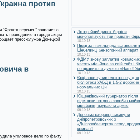
краина против
я “Фронта перемен” заявляет о
Лотерейний ринок України
шать проведению в городе акции
монополізують три приватні фір
ообщает пресс-служба Донецкой
10.10.13
Німці за півмільярда встановлят
Шебелинці бензогонний аппарат
10.10.13
ФДМУ знову заплатив ковбасник
чверть мільйона за свій сайт і б
овича в
не цікавиться думкою «Нашої Ук
10.10.13
Єпіфанов купив електроніку для
бібліотеки УАБД в 1,5-2 дорожче
нормальних цін
10.10.13
Ющенківський губернатор після
відставки патрона заробив майж
мільйонів, взуваючи армію
09.10.13
Донецькі охоронці викинули
дніпропетровських з
«Дніпрообленерго» перед прода
компанії
09.10.13
будила уголовное дело по факту