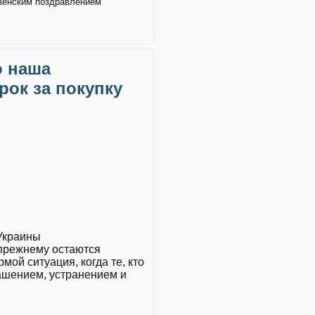
твенским поздравлением
о наша
рок за покупку
 Украины
прежнему остаются
ой ситуация, когда те, кто
ашением, устранением и