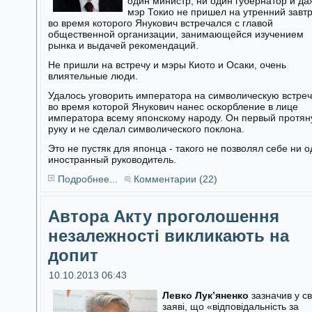
один министр, ни один губернатор и да
мэр Токио не пришел на утренний завтр
во время которого Янукович встречался с главой
общественной организации, занимающейся изучением
рынка и выдачей рекомендаций.
Не пришли на встречу и мэры Киото и Осаки, очень
влиятельные люди.
Удалось уговорить императора на символическую встреч
во время которой Янукович нанес оскорбление в лице
императора всему японскому народу. Он первый протян
руку и не сделал символического поклона.
Это не пустяк для японца - такого не позволял себе ни 
иностранный руководитель.
Подробнее...
Комментарии (22)
Автора Акту проголошення
незалежності викликають на
допит
10.10.2013 06:43
Левко Лук’яненко
зазначив у св
заяві, що «відповідальність за