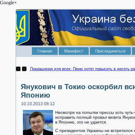
Google+
Главная
Манифест
Присоединиться
Покращення для всех: Пеню хотят повысить в десять ра
Янукович в Токио оскорбил вс
Японию
10.10.2013 08:12
Несмотря на попытки прессы хоть чуть-
исправить полный провал визита Януко
в Японию, это не удается.
С президентом Украины не встретился 