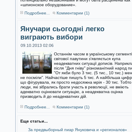
потенциально незаконными и могут быть расценены как
«шпионское оборудование».
Подробнее...
Комментарии (1)
Янучари сьогодні легко
виграють вибори
09.10.2013 02:06
Останнім часом в українському сегменті
світової павутини з’являється купа
неадекватних ситуації дописів. Наприкл
після "Дня гніву"
різноманітний народ п
"От якби було 3 тис. (5 тис., 10 тис.) ме
не посміли". Найчастіше пишуть 5 тис. А найбільша цифр
що фігурувала, як просто недосяжна мрія - 30 тис. Тобто
люди, які зібрались брати участь в революції, не вміють
адекватно оцінювати ситуацію, а неадекватна оцінка
призводить й до неадекватних дій.
Подробнее...
Комментарии (1)
Еще статьи...
За предвыборный пиар Януковича и «регионалов»