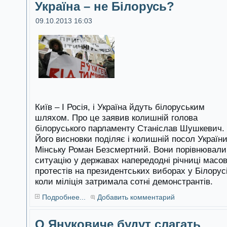
Україна – не Білорусь?
09.10.2013 16:03
Київ – І Росія, і Україна йдуть білоруським
шляхом. Про це заявив колишній голова
білоруського парламенту Станіслав Шушкевич.
Його висновки поділяє і колишній посол України
Мінську Роман Безсмертний. Вони порівнювали
ситуацію у державах напередодні річниці масо
протестів на президентських виборах у Білорусі
коли міліція затримала сотні демонстрантів.
Подробнее...
Добавить комментарий
О Януковиче будут слагать