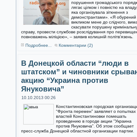
порушення громадського поряд
лягає цілком і повністю на владу
яка організувала зіткнення з
демонстрантами». «Я обурений
викликом мене до слідчого, вим
скасувати порушену кримінальн
справу, провести службове розслідування про перевище
повноважень міліцією», – заявив колишній політв’язень.
Подробнее...
Комментарии (2)
В Донецкой области “люди в
штатском” и чиновники срыва
акцию “Украина против
Януковича”
10.10.2013 00:26
Константиновская городская организац
“Фронта перемен” заявляет о попытках
властей Константиновки помешать
проведению в городе акции “Украина
против Януковича”. Об этом сообщает
пресс-служба Донецкой областной организации партии.