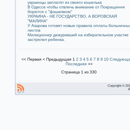
украинцы заплатят из своего кошелька
В Одессе чтобы отвлечь внимание от Покращення
борются с "фашизмом"
УКРАИНА - НЕ ГОСУДАРСТВО, А ВОРОВСКАЯ
"МАЛИНА"
У Азарова готовят новые правила оплаты больничны
листов
Милиционер дежуривший на избирательном участке
застрелил ребенка.
<<
Первая
<
Предыдущая
1
2
3
4
5
6
7
8
9
10
Следующ
Последняя
>>
Страница 1 из 330
Copyright © 20
A