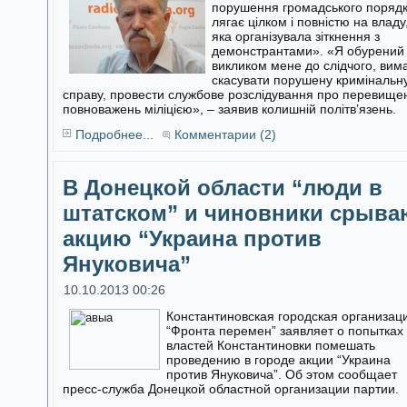
порушення громадського поряд
лягає цілком і повністю на владу
яка організувала зіткнення з
демонстрантами». «Я обурений
викликом мене до слідчого, вим
скасувати порушену кримінальн
справу, провести службове розслідування про перевище
повноважень міліцією», – заявив колишній політв’язень.
Подробнее...
Комментарии (2)
В Донецкой области “люди в
штатском” и чиновники срыва
акцию “Украина против
Януковича”
10.10.2013 00:26
Константиновская городская организац
“Фронта перемен” заявляет о попытках
властей Константиновки помешать
проведению в городе акции “Украина
против Януковича”. Об этом сообщает
пресс-служба Донецкой областной организации партии.