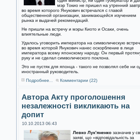
один министр, ни один губернатор и да
мэр Токио не пришел на утренний завтр
во время которого Янукович встречался с главой
общественной организации, занимающейся изучением
рынка и выдачей рекомендаций.
Не пришли на встречу и мэры Киото и Осаки, очень
влиятельные люди.
Удалось уговорить императора на символическую встреч
во время которой Янукович нанес оскорбление в лице
императора всему японскому народу. Он первый протян
руку и не сделал символического поклона.
Это не пустяк для японца - такого не позволял себе ни 
иностранный руководитель.
Подробнее...
Комментарии (22)
Автора Акту проголошення
незалежності викликають на
допит
10.10.2013 06:43
Левко Лук’яненко
зазначив у св
заяві, що «відповідальність за