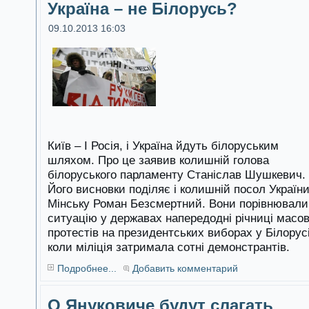
Україна – не Білорусь?
09.10.2013 16:03
Київ – І Росія, і Україна йдуть білоруським
шляхом. Про це заявив колишній голова
білоруського парламенту Станіслав Шушкевич.
Його висновки поділяє і колишній посол України
Мінську Роман Безсмертний. Вони порівнювали
ситуацію у державах напередодні річниці масо
протестів на президентських виборах у Білорусі
коли міліція затримала сотні демонстрантів.
Подробнее...
Добавить комментарий
О Януковиче будут слагать