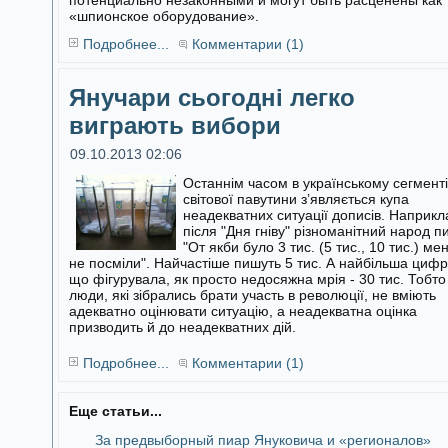
потенциально незаконными и могут быть расценены как
«шпионское оборудование».
Подробнее...
Комментарии (1)
Янучари сьогодні легко
виграють вибори
09.10.2013 02:06
Останнім часом в українському сегменті
світової павутини з’являється купа
неадекватних ситуації дописів. Наприкл
після "Дня гніву"
різноманітний народ п
"От якби було 3 тис. (5 тис., 10 тис.) ме
не посміли". Найчастіше пишуть 5 тис. А найбільша цифр
що фігурувала, як просто недосяжна мрія - 30 тис. Тобто
люди, які зібрались брати участь в революції, не вміють
адекватно оцінювати ситуацію, а неадекватна оцінка
призводить й до неадекватних дій.
Подробнее...
Комментарии (1)
Еще статьи...
За предвыборный пиар Януковича и «регионалов»