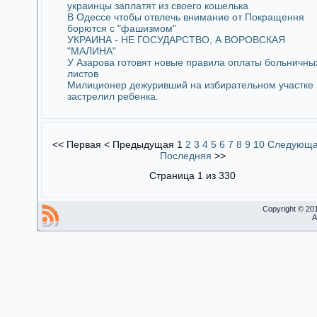
украинцы заплатят из своего кошелька
В Одессе чтобы отвлечь внимание от Покращення
борются с "фашизмом"
УКРАИНА - НЕ ГОСУДАРСТВО, А ВОРОВСКАЯ
"МАЛИНА"
У Азарова готовят новые правила оплаты больничны
листов
Милиционер дежуривший на избирательном участке
застрелил ребенка.
<<
Первая
<
Предыдущая
1
2
3
4
5
6
7
8
9
10
Следующ
Последняя
>>
Страница 1 из 330
Copyright © 20
A