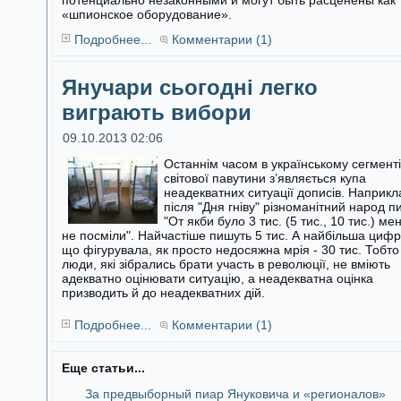
потенциально незаконными и могут быть расценены как
«шпионское оборудование».
Подробнее...
Комментарии (1)
Янучари сьогодні легко
виграють вибори
09.10.2013 02:06
Останнім часом в українському сегменті
світової павутини з’являється купа
неадекватних ситуації дописів. Наприкл
після "Дня гніву"
різноманітний народ п
"От якби було 3 тис. (5 тис., 10 тис.) ме
не посміли". Найчастіше пишуть 5 тис. А найбільша цифр
що фігурувала, як просто недосяжна мрія - 30 тис. Тобто
люди, які зібрались брати участь в революції, не вміють
адекватно оцінювати ситуацію, а неадекватна оцінка
призводить й до неадекватних дій.
Подробнее...
Комментарии (1)
Еще статьи...
За предвыборный пиар Януковича и «регионалов»