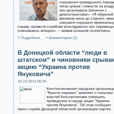
порушення громадського поряд
лягає цілком і повністю на владу
яка організувала зіткнення з
демонстрантами». «Я обурений
викликом мене до слідчого, вим
скасувати порушену кримінальн
справу, провести службове розслідування про перевище
повноважень міліцією», – заявив колишній політв’язень.
Подробнее...
Комментарии (2)
В Донецкой области “люди в
штатском” и чиновники срыва
акцию “Украина против
Януковича”
10.10.2013 00:26
Константиновская городская организац
“Фронта перемен” заявляет о попытках
властей Константиновки помешать
проведению в городе акции “Украина
против Януковича”. Об этом сообщает
пресс-служба Донецкой областной организации партии.