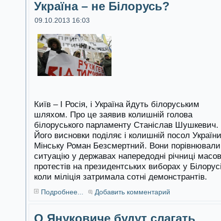
Україна – не Білорусь?
09.10.2013 16:03
Київ – І Росія, і Україна йдуть білоруським
шляхом. Про це заявив колишній голова
білоруського парламенту Станіслав Шушкевич.
Його висновки поділяє і колишній посол України
Мінську Роман Безсмертний. Вони порівнювали
ситуацію у державах напередодні річниці масо
протестів на президентських виборах у Білорусі
коли міліція затримала сотні демонстрантів.
Подробнее...
Добавить комментарий
О Януковиче будут слагать