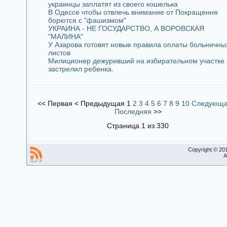
украинцы заплатят из своего кошелька
В Одессе чтобы отвлечь внимание от Покращення
борются с "фашизмом"
УКРАИНА - НЕ ГОСУДАРСТВО, А ВОРОВСКАЯ
"МАЛИНА"
У Азарова готовят новые правила оплаты больничны
листов
Милиционер дежуривший на избирательном участке
застрелил ребенка.
<<
Первая
<
Предыдущая
1
2
3
4
5
6
7
8
9
10
Следующ
Последняя
>>
Страница 1 из 330
Copyright © 20
A