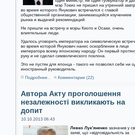
один министр, ни один губернатор и да
мэр Токио не пришел на утренний завтр
во время которого Янукович встречался с главой
общественной организации, занимающейся изучением
рынка и выдачей рекомендаций.
Не пришли на встречу и мэры Киото и Осаки, очень
влиятельные люди.
Удалось уговорить императора на символическую встреч
во время которой Янукович нанес оскорбление в лице
императора всему японскому народу. Он первый протян
руку и не сделал символического поклона.
Это не пустяк для японца - такого не позволял себе ни 
иностранный руководитель.
Подробнее...
Комментарии (22)
Автора Акту проголошення
незалежності викликають на
допит
10.10.2013 06:43
Левко Лук’яненко
зазначив у св
заяві, що «відповідальність за