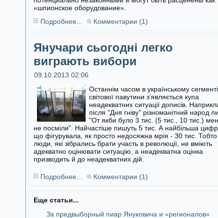
потенциально незаконными и могут быть расценены как
«шпионское оборудование».
Подробнее...
Комментарии (1)
Янучари сьогодні легко
виграють вибори
09.10.2013 02:06
Останнім часом в українському сегменті
світової павутини з’являється купа
неадекватних ситуації дописів. Наприкл
після "Дня гніву"
різноманітний народ п
"От якби було 3 тис. (5 тис., 10 тис.) ме
не посміли". Найчастіше пишуть 5 тис. А найбільша цифр
що фігурувала, як просто недосяжна мрія - 30 тис. Тобто
люди, які зібрались брати участь в революції, не вміють
адекватно оцінювати ситуацію, а неадекватна оцінка
призводить й до неадекватних дій.
Подробнее...
Комментарии (1)
Еще статьи...
За предвыборный пиар Януковича и «регионалов»