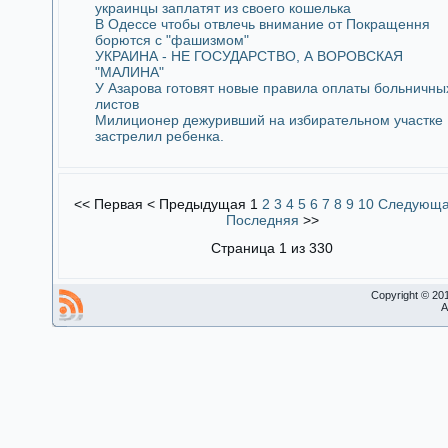
украинцы заплатят из своего кошелька
В Одессе чтобы отвлечь внимание от Покращення
борются с "фашизмом"
УКРАИНА - НЕ ГОСУДАРСТВО, А ВОРОВСКАЯ
"МАЛИНА"
У Азарова готовят новые правила оплаты больничны
листов
Милиционер дежуривший на избирательном участке
застрелил ребенка.
<<
Первая
<
Предыдущая
1
2
3
4
5
6
7
8
9
10
Следующ
Последняя
>>
Страница 1 из 330
Copyright © 20
A