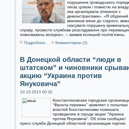
порушення громадського поряд
лягає цілком і повністю на владу
яка організувала зіткнення з
демонстрантами». «Я обурений
викликом мене до слідчого, вим
скасувати порушену кримінальн
справу, провести службове розслідування про перевище
повноважень міліцією», – заявив колишній політв’язень.
Подробнее...
Комментарии (2)
В Донецкой области “люди в
штатском” и чиновники срыва
акцию “Украина против
Януковича”
10.10.2013 00:26
Константиновская городская организац
“Фронта перемен” заявляет о попытках
властей Константиновки помешать
проведению в городе акции “Украина
против Януковича”. Об этом сообщает
пресс-служба Донецкой областной организации партии.