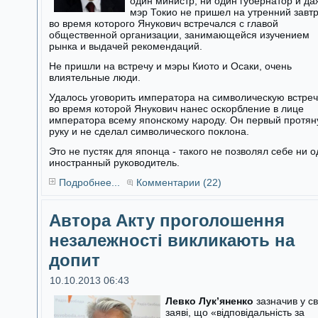
один министр, ни один губернатор и да
мэр Токио не пришел на утренний завтр
во время которого Янукович встречался с главой
общественной организации, занимающейся изучением
рынка и выдачей рекомендаций.
Не пришли на встречу и мэры Киото и Осаки, очень
влиятельные люди.
Удалось уговорить императора на символическую встреч
во время которой Янукович нанес оскорбление в лице
императора всему японскому народу. Он первый протян
руку и не сделал символического поклона.
Это не пустяк для японца - такого не позволял себе ни 
иностранный руководитель.
Подробнее...
Комментарии (22)
Автора Акту проголошення
незалежності викликають на
допит
10.10.2013 06:43
Левко Лук’яненко
зазначив у св
заяві, що «відповідальність за