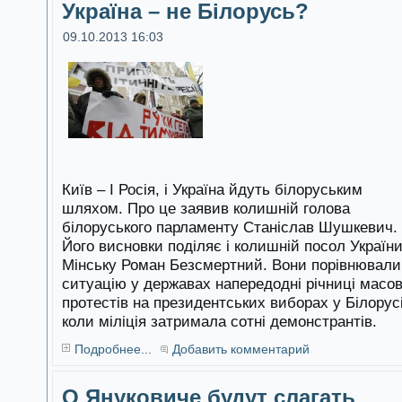
Україна – не Білорусь?
09.10.2013 16:03
Київ – І Росія, і Україна йдуть білоруським
шляхом. Про це заявив колишній голова
білоруського парламенту Станіслав Шушкевич.
Його висновки поділяє і колишній посол України
Мінську Роман Безсмертний. Вони порівнювали
ситуацію у державах напередодні річниці масо
протестів на президентських виборах у Білорусі
коли міліція затримала сотні демонстрантів.
Подробнее...
Добавить комментарий
О Януковиче будут слагать