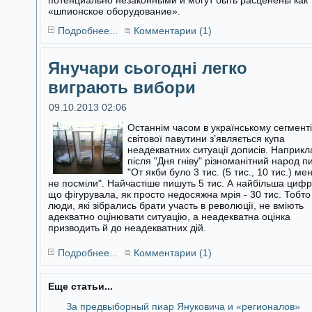
потенциально незаконными и могут быть расценены как
«шпионское оборудование».
Подробнее...
Комментарии (1)
Янучари сьогодні легко
виграють вибори
09.10.2013 02:06
Останнім часом в українському сегменті
світової павутини з’являється купа
неадекватних ситуації дописів. Наприкл
після "Дня гніву"
різноманітний народ п
"От якби було 3 тис. (5 тис., 10 тис.) ме
не посміли". Найчастіше пишуть 5 тис. А найбільша цифр
що фігурувала, як просто недосяжна мрія - 30 тис. Тобто
люди, які зібрались брати участь в революції, не вміють
адекватно оцінювати ситуацію, а неадекватна оцінка
призводить й до неадекватних дій.
Подробнее...
Комментарии (1)
Еще статьи...
За предвыборный пиар Януковича и «регионалов»