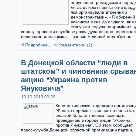
порушення громадського поряд
лягає цілком і повністю на владу
яка організувала зіткнення з
демонстрантами». «Я обурений
викликом мене до слідчого, вим
скасувати порушену кримінальн
справу, провести службове розслідування про перевище
повноважень міліцією», – заявив колишній політв’язень.
Подробнее...
Комментарии (2)
В Донецкой области “люди в
штатском” и чиновники срыва
акцию “Украина против
Януковича”
10.10.2013 00:26
Константиновская городская организац
“Фронта перемен” заявляет о попытках
властей Константиновки помешать
проведению в городе акции “Украина
против Януковича”. Об этом сообщает
пресс-служба Донецкой областной организации партии.