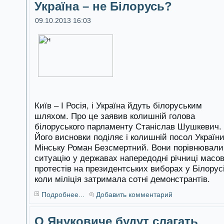
Україна – не Білорусь?
09.10.2013 16:03
Київ – І Росія, і Україна йдуть білоруським
шляхом. Про це заявив колишній голова
білоруського парламенту Станіслав Шушкевич.
Його висновки поділяє і колишній посол України
Мінську Роман Безсмертний. Вони порівнювали
ситуацію у державах напередодні річниці масо
протестів на президентських виборах у Білорусі
коли міліція затримала сотні демонстрантів.
Подробнее...
Добавить комментарий
О Януковиче будут слагать