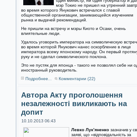
один министр, ни один губернатор и да
мэр Токио не пришел на утренний завтр
во время которого Янукович встречался с главой
общественной организации, занимающейся изучением
рынка и выдачей рекомендаций.
Не пришли на встречу и мэры Киото и Осаки, очень
влиятельные люди.
Удалось уговорить императора на символическую встреч
во время которой Янукович нанес оскорбление в лице
императора всему японскому народу. Он первый протян
руку и не сделал символического поклона.
Это не пустяк для японца - такого не позволял себе ни 
иностранный руководитель.
Подробнее...
Комментарии (22)
Автора Акту проголошення
незалежності викликають на
допит
10.10.2013 06:43
Левко Лук’яненко
зазначив у св
заяві, що «відповідальність за