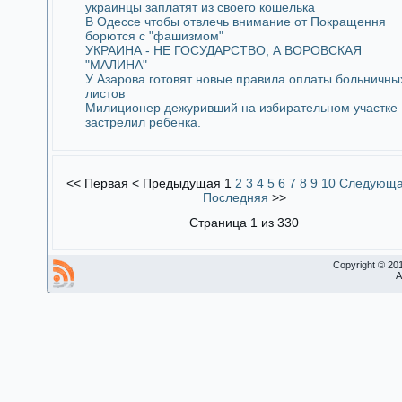
украинцы заплатят из своего кошелька
В Одессе чтобы отвлечь внимание от Покращення
борются с "фашизмом"
УКРАИНА - НЕ ГОСУДАРСТВО, А ВОРОВСКАЯ
"МАЛИНА"
У Азарова готовят новые правила оплаты больничны
листов
Милиционер дежуривший на избирательном участке
застрелил ребенка.
<<
Первая
<
Предыдущая
1
2
3
4
5
6
7
8
9
10
Следующ
Последняя
>>
Страница 1 из 330
Copyright © 20
A