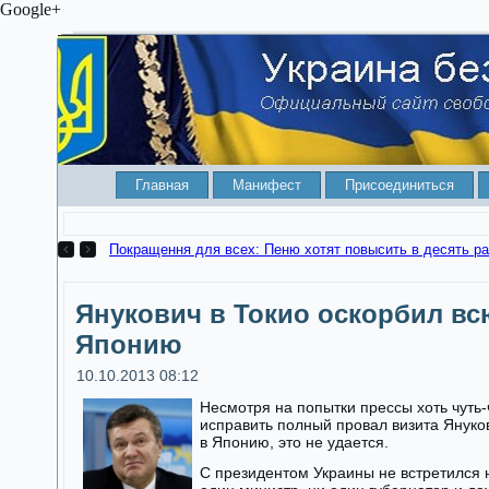
Google+
Главная
Манифест
Присоединиться
Покращення для всех: Пеню хотят повысить в десять ра
Янукович в Токио оскорбил вс
Японию
10.10.2013 08:12
Несмотря на попытки прессы хоть чуть-
исправить полный провал визита Януко
в Японию, это не удается.
С президентом Украины не встретился 