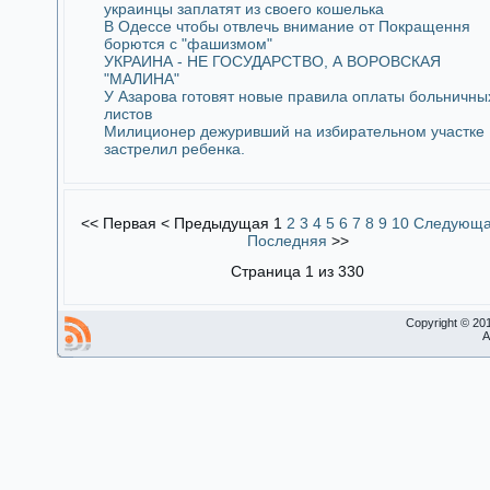
украинцы заплатят из своего кошелька
В Одессе чтобы отвлечь внимание от Покращення
борются с "фашизмом"
УКРАИНА - НЕ ГОСУДАРСТВО, А ВОРОВСКАЯ
"МАЛИНА"
У Азарова готовят новые правила оплаты больничны
листов
Милиционер дежуривший на избирательном участке
застрелил ребенка.
<<
Первая
<
Предыдущая
1
2
3
4
5
6
7
8
9
10
Следующ
Последняя
>>
Страница 1 из 330
Copyright © 20
A