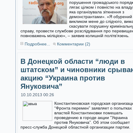
порушення громадського поряд
лягає цілком і повністю на владу
яка організувала зіткнення з
демонстрантами». «Я обурений
викликом мене до слідчого, вим
скасувати порушену кримінальн
справу, провести службове розслідування про перевище
повноважень міліцією», – заявив колишній політв’язень.
Подробнее...
Комментарии (2)
В Донецкой области “люди в
штатском” и чиновники срыва
акцию “Украина против
Януковича”
10.10.2013 00:26
Константиновская городская организац
“Фронта перемен” заявляет о попытках
властей Константиновки помешать
проведению в городе акции “Украина
против Януковича”. Об этом сообщает
пресс-служба Донецкой областной организации партии.