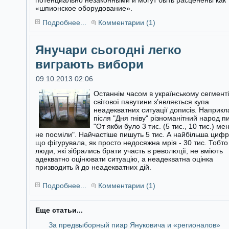
потенциально незаконными и могут быть расценены как
«шпионское оборудование».
Подробнее...
Комментарии (1)
Янучари сьогодні легко
виграють вибори
09.10.2013 02:06
Останнім часом в українському сегменті
світової павутини з’являється купа
неадекватних ситуації дописів. Наприкл
після "Дня гніву"
різноманітний народ п
"От якби було 3 тис. (5 тис., 10 тис.) ме
не посміли". Найчастіше пишуть 5 тис. А найбільша цифр
що фігурувала, як просто недосяжна мрія - 30 тис. Тобто
люди, які зібрались брати участь в революції, не вміють
адекватно оцінювати ситуацію, а неадекватна оцінка
призводить й до неадекватних дій.
Подробнее...
Комментарии (1)
Еще статьи...
За предвыборный пиар Януковича и «регионалов»