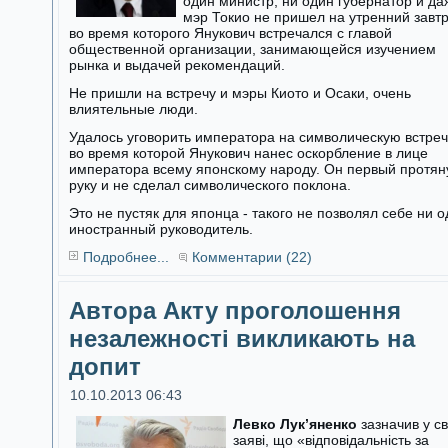
один министр, ни один губернатор и да
мэр Токио не пришел на утренний завтр
во время которого Янукович встречался с главой
общественной организации, занимающейся изучением
рынка и выдачей рекомендаций.
Не пришли на встречу и мэры Киото и Осаки, очень
влиятельные люди.
Удалось уговорить императора на символическую встреч
во время которой Янукович нанес оскорбление в лице
императора всему японскому народу. Он первый протян
руку и не сделал символического поклона.
Это не пустяк для японца - такого не позволял себе ни 
иностранный руководитель.
Подробнее...
Комментарии (22)
Автора Акту проголошення
незалежності викликають на
допит
10.10.2013 06:43
Левко Лук’яненко
зазначив у св
заяві, що «відповідальність за