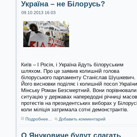
Україна – не Білорусь?
09.10.2013 16:03
Київ – І Росія, і Україна йдуть білоруським
шляхом. Про це заявив колишній голова
білоруського парламенту Станіслав Шушкевич.
Його висновки поділяє і колишній посол України
Мінську Роман Безсмертний. Вони порівнювали
ситуацію у державах напередодні річниці масо
протестів на президентських виборах у Білорусі
коли міліція затримала сотні демонстрантів.
Подробнее...
Добавить комментарий
О Януковиче будут слагать