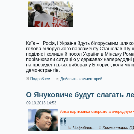
Київ – І Росія, і Україна йдуть білоруським шля
голова білоруського парламенту Станіслав Шуш
поділяє і колишній посол України в Мінську Ро
порівнювали ситуацію у державах напередодні р
на президентських виборах у Білорусі, коли мілі
демонстрантів.
Подробнее...
Добавить комментарий
О Януковиче будут слагать л
09.10.2013 14:53
Анка партизанка сморозила очередную 
Подробнее...
Комментарии (1