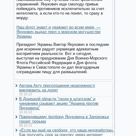
упражнений: Янукович еще смолоду привык
побеждать противников исключительно за счет
интеллекта, а если кто-то не понял, то сразу в
морду.
Наш флот знают и уважают во всем мире, —
Янукович выдал перл о морском могуществе
Украины
Президент Украины Виктор Янукович в последние
дни искренне радует украинцев адекватным
восприятием реальности. Вот и сегодня,
выступая на праздновании Дня Военно-Морского
Флота Российской Федерации и Дня флота
Украины в Севастополе он дал благодарным
согражданам пищу для размышлений.
Автора Акту проголошення незалежності
викликають на допит
10.10.13
В Донецкой области “люди в штатском” и
чиновники срывают акцию “Украина против
Януковича”
10.10.13
Повредившему билборд Януковича в Запорожье
грозит тюрьма
09.10.13
«Если вы ещё на свободе, это наша недоработка».
Как получить срок за покупку через интернет