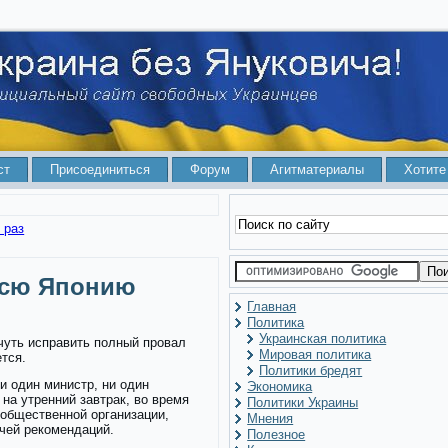
ст
Присоединиться
Форум
Агитматериалы
Хотите
 раз
всю Японию
Главная
Политика
Украинская политика
чуть исправить полный провал
Мировая политика
ется.
Политики бредят
и один министр, ни один
Экономика
 на утренний завтрак, во время
Политики Украины
 общественной организации,
Мнения
чей рекомендаций.
Полезное