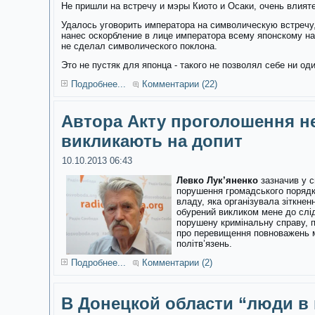
Не пришли на встречу и мэры Киото и Осаки, очень влия
Удалось уговорить императора на символическую встречу,
нанес оскорбление в лице императора всему японскому на
не сделал символического поклона.
Это не пустяк для японца - такого не позволял себе ни о
Подробнее...
Комментарии (22)
Автора Акту проголошення н
викликають на допит
10.10.2013 06:43
Левко Лук’яненко
зазначив у с
порушення громадського порядку
владу, яка організувала зіткне
обурений викликом мене до слі
порушену кримінальну справу, 
про перевищення повноважень м
політв’язень.
Подробнее...
Комментарии (2)
В Донецкой области “люди в