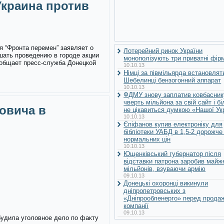
краина против
я “Фронта перемен” заявляет о
Лотерейний ринок України
шать проведению в городе акции
монополізують три приватні фір
ообщает пресс-служба Донецкой
10.10.13
Німці за півмільярда встановлят
Шебелинці бензогонний аппарат
10.10.13
ФДМУ знову заплатив ковбасник
чверть мільйона за свій сайт і б
овича в
не цікавиться думкою «Нашої Ук
10.10.13
Єпіфанов купив електроніку для
бібліотеки УАБД в 1,5-2 дорожче
нормальних цін
10.10.13
Ющенківський губернатор після
відставки патрона заробив майж
мільйонів, взуваючи армію
09.10.13
Донецькі охоронці викинули
дніпропетровських з
«Дніпрообленерго» перед прода
компанії
09.10.13
будила уголовное дело по факту