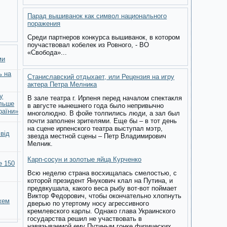
Парад вышиванок как символ национального
поражения
Среди партнеров конкурса вышиванок, в котором
поучаствовал кобелек из Ровного, - ВО
«Свобода»...
ми
ь на
Станиславский отдыхает, или Рецензия на игру
актера Петра Мелника
у
В зале театра г. Ирпеня перед началом спектакля
ільше
в августе нынешнего года было непривычно
раїни»
многолюдно. В фойе толпились люди, а зал был
почти заполнен зрителями. Еще бы – в тот день
на сцене ирпенского театра выступал мэтр,
 від
звезда местной сцены – Петр Владимирович
Мелник.
Карп-сосун и золотые яйца Курченко
е 150
Всю неделю страна восхищалась смелостью, с
которой президент Янукович клал на Путина, и
предвкушала, какого веса рыбу вот-вот поймает
Виктор Федорович, чтобы окончательно хлопнуть
жем
дверью по утертому носу агрессивного
кремлевского карлы. Однако глава Украинского
государства решил не участвовать в
навязываемой ему Путиным гонке физических