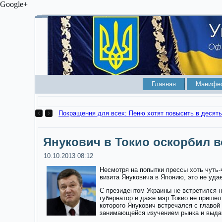
Google+
Главная
Манифе
Покращення для всех: Пеню хотят повысить в десять
Янукович в Токио оскорбил 
10.10.2013 08:12
Несмотря на попытки прессы хоть чуть-
визита Януковича в Японию, это не уда
С президентом Украины не встретился н
губернатор и даже мэр Токио не пришел
которого Янукович встречался с главой
занимающейся изучением рынка и выда