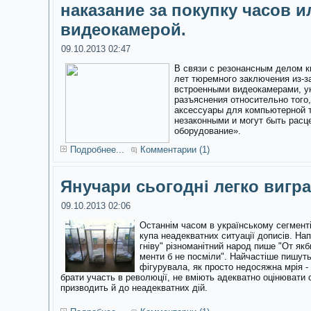
наказание за покупку часов и
видеокамерой.
09.10.2013 02:47
В связи с резонансным делом к
лет тюремного заключения из-з
встроенными видеокамерами, у
разъяснения относительно того,
аксессуары для компьютерной 
незаконными и могут быть расц
оборудование».
Подробнее...
Комментарии (1)
Янучари сьогодні легко вигр
09.10.2013 02:06
Останнім часом в українському сегменті
купа неадекватних ситуації дописів. На
гніву"
різноманітний народ пише "От якби 
менти б не посміли". Найчастіше пишут
фігурувала, як просто недосяжна мрія - 
брати участь в революції, не вміють адекватно оцінювати 
призводить й до неадекватних дій.