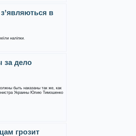
 з’являються в
леїли наліпки.
 за дело
олжны быть наказаны так же, как
инистра Украины Юлию Тимошенко
цам грозит