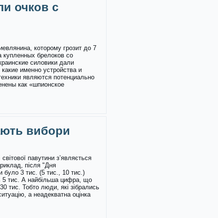
ли очков с
иевлянина, которому грозит до 7
а купленных брелоков со
краинские силовики дали
 какие именно устройства и
техники являются потенциально
енены как «шпионское
ають вибори
 світової павутини з’являється
приклад, після "Дня
було 3 тис. (5 тис., 10 тис.)
ь 5 тис. А найбільша цифра, що
30 тис. Тобто люди, які зібрались
ситуацію, а неадекватна оцінка