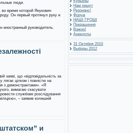
Курьезы
тельные люди.
Нам пишут
Резонанс!
 во время которой Янукович
роду. Он первый протянул руку и
Форум
НАШІ ГРОШІ
Покращення
дин иностранный руководитель.
Важно!
Анекдоты
31 Октября 2010
Выборы 2012
езалежності
вій заяві, що «відповідальність за
 лягає цілком і повністю на
ння з демонстрантами». «Я
дчого, вимагаю скасувати
провести службове розслідування
іліцією», – заявив колишній
 штатском” и