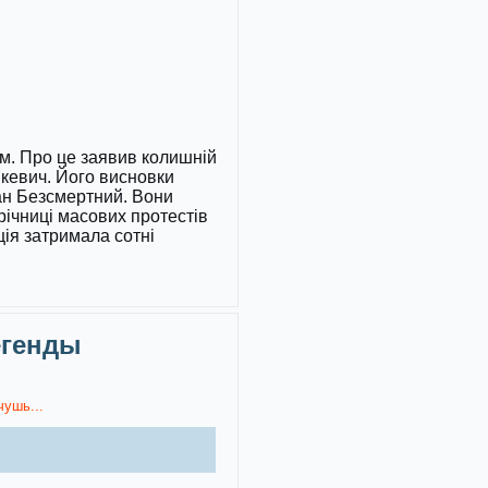
хом. Про це заявив колишній
кевич. Його висновки
ман Безсмертний. Вони
ічниці масових протестів
ція затримала сотні
егенды
чушь...
)