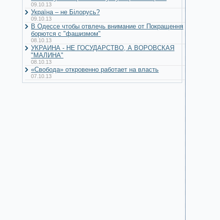
09.10.13
Україна – не Білорусь?
09.10.13
В Одессе чтобы отвлечь внимание от Покращення
борются с "фашизмом"
08.10.13
УКРАИНА - НЕ ГОСУДАРСТВО, А ВОРОВСКАЯ
"МАЛИНА"
08.10.13
«Свобода» откровенно работает на власть
07.10.13