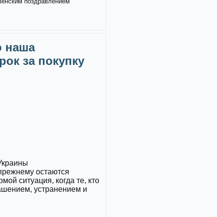
твенским поздравлением
о наша
рок за покупку
 Украины
прежнему остаются
ой ситуация, когда те, кто
ашением, устранением и