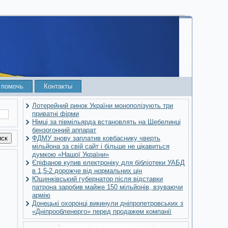
 помочь
Контакты
Лотерейний ринок України монополізують три
приватні фірми
Німці за півмільярда встановлять на Шебелинці
бензогонний аппарат
ФДМУ знову заплатив ковбаснику чверть
мільйона за свій сайт і більше не цікавиться
думкою «Нашої України»
Єпіфанов купив електроніку для бібліотеки УАБД
в 1,5-2 дорожче від нормальних цін
Ющенківський губернатор після відставки
патрона заробив майже 150 мільйонів, взуваючи
армію
Донецькі охоронці викинули дніпропетровських з
«Дніпрообленерго» перед продажем компанії