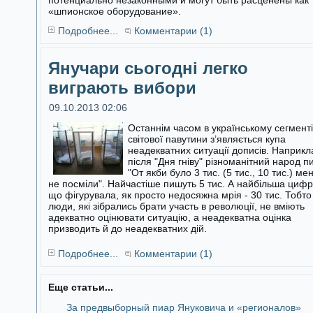
потенциально незаконными и могут быть расценены как
«шпионское оборудование».
Подробнее...
Комментарии (1)
Янучари сьогодні легко
виграють вибори
09.10.2013 02:06
Останнім часом в українському сегменті
світової павутини з’являється купа
неадекватних ситуації дописів. Наприкл
після "Дня гніву"
різноманітний народ п
"От якби було 3 тис. (5 тис., 10 тис.) ме
не посміли". Найчастіше пишуть 5 тис. А найбільша цифр
що фігурувала, як просто недосяжна мрія - 30 тис. Тобто
люди, які зібрались брати участь в революції, не вміють
адекватно оцінювати ситуацію, а неадекватна оцінка
призводить й до неадекватних дій.
Подробнее...
Комментарии (1)
Еще статьи...
За предвыборный пиар Януковича и «регионалов»