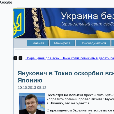
Google+
Главная
Манифест
Присоединиться
Покращення для всех: Пеню хотят повысить в десять ра
Янукович в Токио оскорбил вс
Японию
10.10.2013 08:12
Несмотря на попытки прессы хоть чуть-
исправить полный провал визита Януко
в Японию, это не удается.
С президентом Украины не встретился 