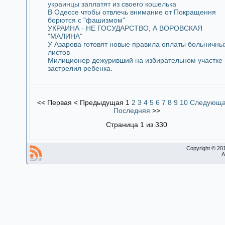
украинцы заплатят из своего кошелька
В Одессе чтобы отвлечь внимание от Покращення
борются с "фашизмом"
УКРАИНА - НЕ ГОСУДАРСТВО, А ВОРОВСКАЯ
"МАЛИНА"
У Азарова готовят новые правила оплаты больничны
листов
Милиционер дежуривший на избирательном участке
застрелил ребенка.
<<
Первая
<
Предыдущая
1
2
3
4
5
6
7
8
9
10
Следующ
Последняя
>>
Страница 1 из 330
Copyright © 20
A