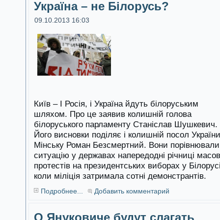
Україна – не Білорусь?
09.10.2013 16:03
Київ – І Росія, і Україна йдуть білоруським
шляхом. Про це заявив колишній голова
білоруського парламенту Станіслав Шушкевич.
Його висновки поділяє і колишній посол України
Мінську Роман Безсмертний. Вони порівнювали
ситуацію у державах напередодні річниці масо
протестів на президентських виборах у Білорусі
коли міліція затримала сотні демонстрантів.
Подробнее...
Добавить комментарий
О Януковиче будут слагать