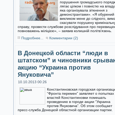
порушення громадського поряд
лягає цілком і повністю на владу
яка організувала зіткнення з
демонстрантами». «Я обурений
викликом мене до слідчого, вим
скасувати порушену кримінальн
справу, провести службове розслідування про перевище
повноважень міліцією», – заявив колишній політв’язень.
Подробнее...
Комментарии (2)
В Донецкой области “люди в
штатском” и чиновники срыва
акцию “Украина против
Януковича”
10.10.2013 00:26
Константиновская городская организац
“Фронта перемен” заявляет о попытках
властей Константиновки помешать
проведению в городе акции “Украина
против Януковича”. Об этом сообщает
пресс-служба Донецкой областной организации партии.