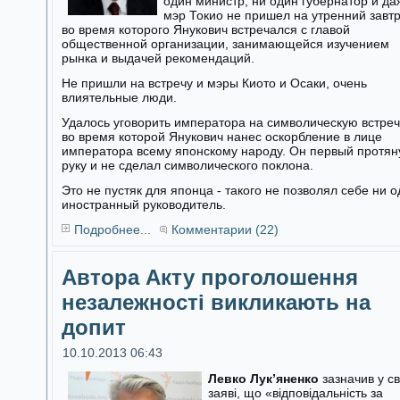
один министр, ни один губернатор и да
мэр Токио не пришел на утренний завтр
во время которого Янукович встречался с главой
общественной организации, занимающейся изучением
рынка и выдачей рекомендаций.
Не пришли на встречу и мэры Киото и Осаки, очень
влиятельные люди.
Удалось уговорить императора на символическую встреч
во время которой Янукович нанес оскорбление в лице
императора всему японскому народу. Он первый протян
руку и не сделал символического поклона.
Это не пустяк для японца - такого не позволял себе ни 
иностранный руководитель.
Подробнее...
Комментарии (22)
Автора Акту проголошення
незалежності викликають на
допит
10.10.2013 06:43
Левко Лук’яненко
зазначив у св
заяві, що «відповідальність за