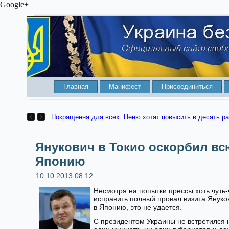
Google+
Главная
Манифест
Присоединиться
Покращення для всех: Пеню хотят повысить в десять ра
Янукович в Токио оскорбил вс
Японию
10.10.2013 08:12
Несмотря на попытки прессы хоть чуть-
исправить полный провал визита Януко
в Японию, это не удается.
С президентом Украины не встретился 