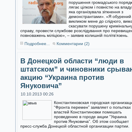
порушення громадського поряд
лягає цілком і повністю на владу
яка організувала зіткнення з
демонстрантами». «Я обурений
викликом мене до слідчого, вим
скасувати порушену кримінальн
справу, провести службове розслідування про перевище
повноважень міліцією», – заявив колишній політв’язень.
Подробнее...
Комментарии (2)
В Донецкой области “люди в
штатском” и чиновники срыва
акцию “Украина против
Януковича”
10.10.2013 00:26
Константиновская городская организац
“Фронта перемен” заявляет о попытках
властей Константиновки помешать
проведению в городе акции “Украина
против Януковича”. Об этом сообщает
пресс-служба Донецкой областной организации партии.