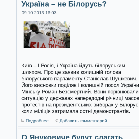
Україна – не Білорусь?
09.10.2013 16:03
Київ – І Росія, і Україна йдуть білоруським
шляхом. Про це заявив колишній голова
білоруського парламенту Станіслав Шушкевич.
Його висновки поділяє і колишній посол України
Мінську Роман Безсмертний. Вони порівнювали
ситуацію у державах напередодні річниці масо
протестів на президентських виборах у Білорусі
коли міліція затримала сотні демонстрантів.
Подробнее...
Добавить комментарий
О Януковиче будут слагать