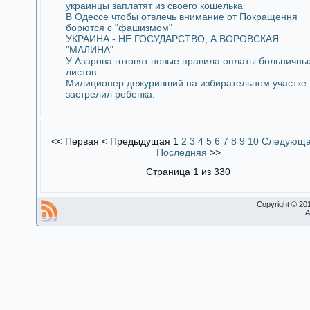
украинцы заплатят из своего кошелька
В Одессе чтобы отвлечь внимание от Покращення
борются с "фашизмом"
УКРАИНА - НЕ ГОСУДАРСТВО, А ВОРОВСКАЯ
"МАЛИНА"
У Азарова готовят новые правила оплаты больничны
листов
Милиционер дежуривший на избирательном участке
застрелил ребенка.
<<
Первая
<
Предыдущая
1
2
3
4
5
6
7
8
9
10
Следующ
Последняя
>>
Страница 1 из 330
Copyright © 20
A