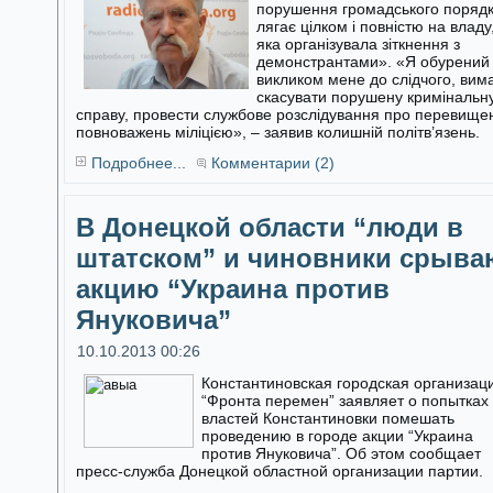
порушення громадського поряд
лягає цілком і повністю на владу
яка організувала зіткнення з
демонстрантами». «Я обурений
викликом мене до слідчого, вим
скасувати порушену кримінальн
справу, провести службове розслідування про перевище
повноважень міліцією», – заявив колишній політв’язень.
Подробнее...
Комментарии (2)
В Донецкой области “люди в
штатском” и чиновники срыва
акцию “Украина против
Януковича”
10.10.2013 00:26
Константиновская городская организац
“Фронта перемен” заявляет о попытках
властей Константиновки помешать
проведению в городе акции “Украина
против Януковича”. Об этом сообщает
пресс-служба Донецкой областной организации партии.