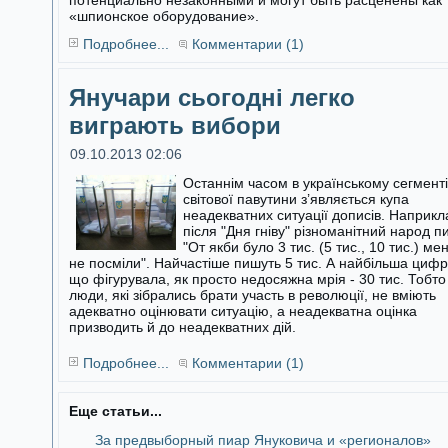
потенциально незаконными и могут быть расценены как
«шпионское оборудование».
Подробнее...
Комментарии (1)
Янучари сьогодні легко
виграють вибори
09.10.2013 02:06
Останнім часом в українському сегменті
світової павутини з’являється купа
неадекватних ситуації дописів. Наприкл
після "Дня гніву"
різноманітний народ п
"От якби було 3 тис. (5 тис., 10 тис.) ме
не посміли". Найчастіше пишуть 5 тис. А найбільша цифр
що фігурувала, як просто недосяжна мрія - 30 тис. Тобто
люди, які зібрались брати участь в революції, не вміють
адекватно оцінювати ситуацію, а неадекватна оцінка
призводить й до неадекватних дій.
Подробнее...
Комментарии (1)
Еще статьи...
За предвыборный пиар Януковича и «регионалов»