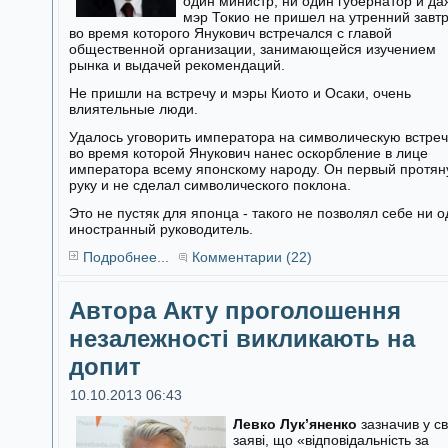
один министр, ни один губернатор и да
мэр Токио не пришел на утренний завтр
во время которого Янукович встречался с главой
общественной организации, занимающейся изучением
рынка и выдачей рекомендаций.
Не пришли на встречу и мэры Киото и Осаки, очень
влиятельные люди.
Удалось уговорить императора на символическую встреч
во время которой Янукович нанес оскорбление в лице
императора всему японскому народу. Он первый протян
руку и не сделал символического поклона.
Это не пустяк для японца - такого не позволял себе ни 
иностранный руководитель.
Подробнее...
Комментарии (22)
Автора Акту проголошення
незалежності викликають на
допит
10.10.2013 06:43
Левко Лук’яненко
зазначив у св
заяві, що «відповідальність за