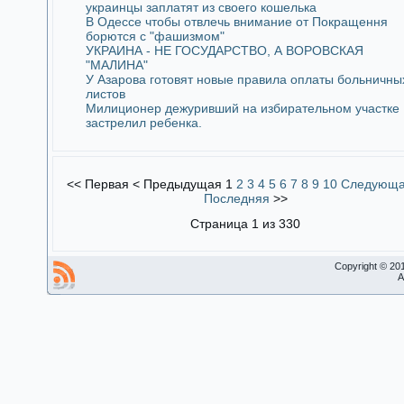
украинцы заплатят из своего кошелька
В Одессе чтобы отвлечь внимание от Покращення
борются с "фашизмом"
УКРАИНА - НЕ ГОСУДАРСТВО, А ВОРОВСКАЯ
"МАЛИНА"
У Азарова готовят новые правила оплаты больничны
листов
Милиционер дежуривший на избирательном участке
застрелил ребенка.
<<
Первая
<
Предыдущая
1
2
3
4
5
6
7
8
9
10
Следующ
Последняя
>>
Страница 1 из 330
Copyright © 20
A