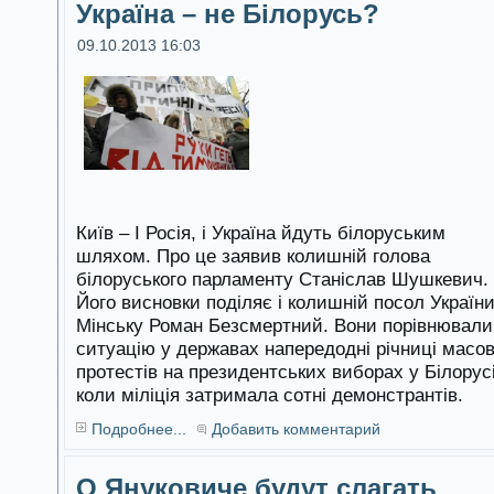
Україна – не Білорусь?
09.10.2013 16:03
Київ – І Росія, і Україна йдуть білоруським
шляхом. Про це заявив колишній голова
білоруського парламенту Станіслав Шушкевич.
Його висновки поділяє і колишній посол України
Мінську Роман Безсмертний. Вони порівнювали
ситуацію у державах напередодні річниці масо
протестів на президентських виборах у Білорусі
коли міліція затримала сотні демонстрантів.
Подробнее...
Добавить комментарий
О Януковиче будут слагать