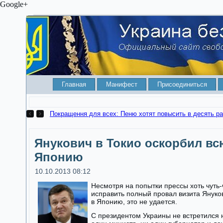
Google+
Главная
Манифест
Присоединиться
Покращення для всех: Пеню хотят повысить в десять ра
Янукович в Токио оскорбил вс
Японию
10.10.2013 08:12
Несмотря на попытки прессы хоть чуть-
исправить полный провал визита Януко
в Японию, это не удается.
С президентом Украины не встретился 