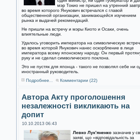
один министр, ни один губернатор и да
мэр Токио не пришел на утренний завтр
во время которого Янукович встречался с главой
общественной организации, занимающейся изучением
рынка и выдачей рекомендаций.
Не пришли на встречу и мэры Киото и Осаки, очень
влиятельные люди.
Удалось уговорить императора на символическую встреч
во время которой Янукович нанес оскорбление в лице
императора всему японскому народу. Он первый протян
руку и не сделал символического поклона.
Это не пустяк для японца - такого не позволял себе ни 
иностранный руководитель.
Подробнее...
Комментарии (22)
Автора Акту проголошення
незалежності викликають на
допит
10.10.2013 06:43
Левко Лук’яненко
зазначив у св
заяві, що «відповідальність за