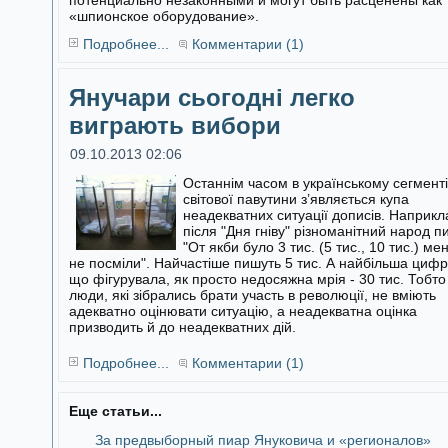
потенциально незаконными и могут быть расценены как
«шпионское оборудование».
Подробнее...
Комментарии (1)
Янучари сьогодні легко
виграють вибори
09.10.2013 02:06
Останнім часом в українському сегменті
світової павутини з’являється купа
неадекватних ситуації дописів. Наприкл
після "Дня гніву"
різноманітний народ п
"От якби було 3 тис. (5 тис., 10 тис.) ме
не посміли". Найчастіше пишуть 5 тис. А найбільша цифр
що фігурувала, як просто недосяжна мрія - 30 тис. Тобто
люди, які зібрались брати участь в революції, не вміють
адекватно оцінювати ситуацію, а неадекватна оцінка
призводить й до неадекватних дій.
Подробнее...
Комментарии (1)
Еще статьи...
За предвыборный пиар Януковича и «регионалов»