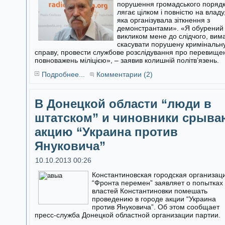
порушення громадського поряд
лягає цілком і повністю на владу
яка організувала зіткнення з
демонстрантами». «Я обурений
викликом мене до слідчого, вим
скасувати порушену кримінальн
справу, провести службове розслідування про перевище
повноважень міліцією», – заявив колишній політв’язень.
Подробнее...
Комментарии (2)
В Донецкой области “люди в
штатском” и чиновники срыва
акцию “Украина против
Януковича”
10.10.2013 00:26
Константиновская городская организац
“Фронта перемен” заявляет о попытках
властей Константиновки помешать
проведению в городе акции “Украина
против Януковича”. Об этом сообщает
пресс-служба Донецкой областной организации партии.