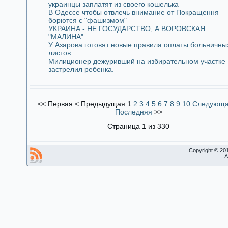
украинцы заплатят из своего кошелька
В Одессе чтобы отвлечь внимание от Покращення
борются с "фашизмом"
УКРАИНА - НЕ ГОСУДАРСТВО, А ВОРОВСКАЯ
"МАЛИНА"
У Азарова готовят новые правила оплаты больничны
листов
Милиционер дежуривший на избирательном участке
застрелил ребенка.
<<
Первая
<
Предыдущая
1
2
3
4
5
6
7
8
9
10
Следующ
Последняя
>>
Страница 1 из 330
Copyright © 20
A