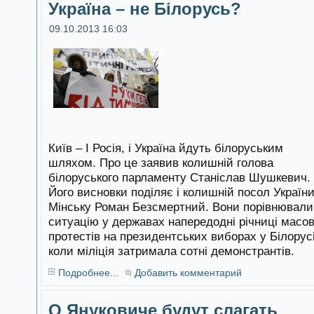
Україна – не Білорусь?
09.10.2013 16:03
Київ – І Росія, і Україна йдуть білоруським
шляхом. Про це заявив колишній голова
білоруського парламенту Станіслав Шушкевич.
Його висновки поділяє і колишній посол України
Мінську Роман Безсмертний. Вони порівнювали
ситуацію у державах напередодні річниці масо
протестів на президентських виборах у Білорусі
коли міліція затримала сотні демонстрантів.
Подробнее...
Добавить комментарий
О Януковиче будут слагать