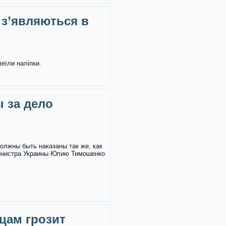
 з’являються в
леїли наліпки.
 за дело
олжны быть наказаны так же, как
инистра Украины Юлию Тимошенко
цам грозит