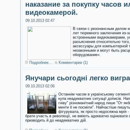
наказание за покупку часов и
видеокамерой.
09.10.2013 02:47
В связи с резонансным делом к
лет тюремного заключения из-з
встроенными видеокамерами, у
разъяснения относительно того,
аксессуары для компьютерной 
незаконными и могут быть расц
оборудование».
Подробнее...
Комментарии (1)
Янучари сьогодні легко вигр
09.10.2013 02:06
Останнім часом в українському сегменті
купа неадекватних ситуації дописів. На
гніву"
різноманітний народ пише "От якби 
менти б не посміли". Найчастіше пишут
фігурувала, як просто недосяжна мрія - 
брати участь в революції, не вміють адекватно оцінювати 
призводить й до неадекватних дій.