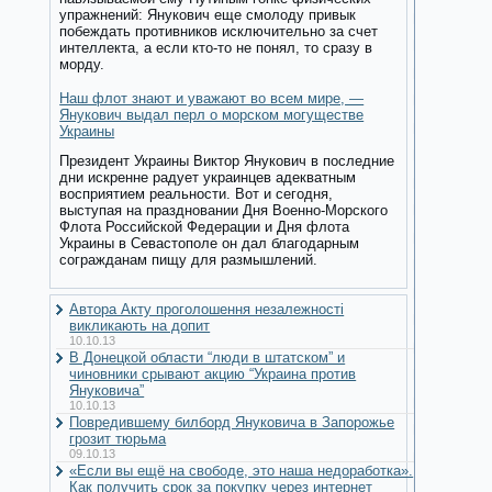
упражнений: Янукович еще смолоду привык
побеждать противников исключительно за счет
интеллекта, а если кто-то не понял, то сразу в
морду.
Наш флот знают и уважают во всем мире, —
Янукович выдал перл о морском могуществе
Украины
Президент Украины Виктор Янукович в последние
дни искренне радует украинцев адекватным
восприятием реальности. Вот и сегодня,
выступая на праздновании Дня Военно-Морского
Флота Российской Федерации и Дня флота
Украины в Севастополе он дал благодарным
согражданам пищу для размышлений.
Автора Акту проголошення незалежності
викликають на допит
10.10.13
В Донецкой области “люди в штатском” и
чиновники срывают акцию “Украина против
Януковича”
10.10.13
Повредившему билборд Януковича в Запорожье
грозит тюрьма
09.10.13
«Если вы ещё на свободе, это наша недоработка».
Как получить срок за покупку через интернет