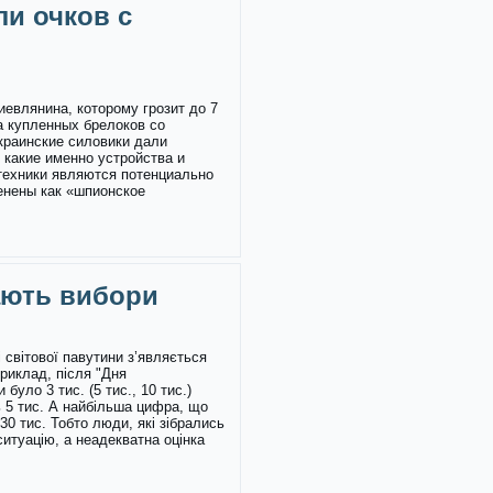
ли очков с
иевлянина, которому грозит до 7
а купленных брелоков со
краинские силовики дали
 какие именно устройства и
техники являются потенциально
енены как «шпионское
ають вибори
 світової павутини з’являється
приклад, після "Дня
було 3 тис. (5 тис., 10 тис.)
ь 5 тис. А найбільша цифра, що
30 тис. Тобто люди, які зібрались
ситуацію, а неадекватна оцінка