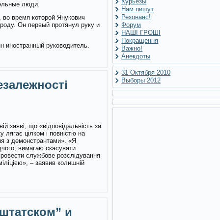
Курьезы
тельные люди.
Нам пишут
Резонанс!
 во время которой Янукович
роду. Он первый протянул руку и
Форум
НАШІ ГРОШІ
Покращення
дин иностранный руководитель.
Важно!
Анекдоты
31 Октября 2010
Выборы 2012
езалежності
вій заяві, що «відповідальність за
 лягає цілком і повністю на
ння з демонстрантами». «Я
дчого, вимагаю скасувати
провести службове розслідування
іліцією», – заявив колишній
 штатском” и