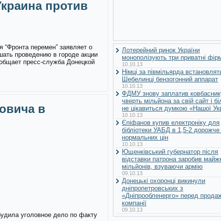
краина против
я “Фронта перемен” заявляет о
Лотерейний ринок України
шать проведению в городе акции
монополізують три приватні фір
ообщает пресс-служба Донецкой
10.10.13
Німці за півмільярда встановлят
Шебелинці бензогонний аппарат
10.10.13
ФДМУ знову заплатив ковбасник
чверть мільйона за свій сайт і б
овича в
не цікавиться думкою «Нашої Ук
10.10.13
Єпіфанов купив електроніку для
бібліотеки УАБД в 1,5-2 дорожче
нормальних цін
10.10.13
Ющенківський губернатор після
відставки патрона заробив майж
мільйонів, взуваючи армію
09.10.13
Донецькі охоронці викинули
дніпропетровських з
«Дніпрообленерго» перед прода
компанії
09.10.13
будила уголовное дело по факту