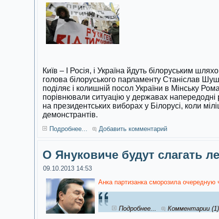
Київ – І Росія, і Україна йдуть білоруським шля
голова білоруського парламенту Станіслав Шуш
поділяє і колишній посол України в Мінську Ро
порівнювали ситуацію у державах напередодні р
на президентських виборах у Білорусі, коли мілі
демонстрантів.
Подробнее...
Добавить комментарий
О Януковиче будут слагать л
09.10.2013 14:53
Анка партизанка сморозила очередную 
Подробнее...
Комментарии (1