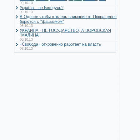
09.10.13
Україна – не Білорусь?
09.10.13
В Одессе чтобы отвлечь внимание от Покращення
борются с "фашизмом"
08.10.13
УКРАИНА - НЕ ГОСУДАРСТВО, А ВОРОВСКАЯ
"МАЛИНА"
08.10.13
«Свобода» откровенно работает на власть
07.10.13