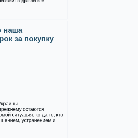
твенским поздравлением
о наша
рок за покупку
 Украины
прежнему остаются
ой ситуация, когда те, кто
ашением, устранением и