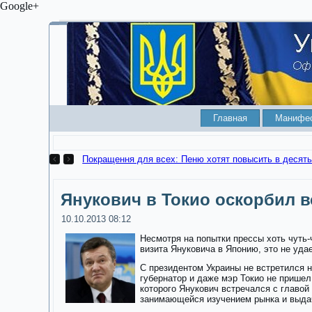
Google+
Главная
Манифе
Покращення для всех: Пеню хотят повысить в десять
Янукович в Токио оскорбил 
10.10.2013 08:12
Несмотря на попытки прессы хоть чуть-
визита Януковича в Японию, это не уда
С президентом Украины не встретился н
губернатор и даже мэр Токио не пришел
которого Янукович встречался с главой
занимающейся изучением рынка и выда