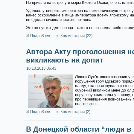
Не пришли на встречу и мэры Киото и Осаки, очень влия
Удалось уговорить императора на символическую встречу,
нанес оскорбление в лице императора всему японскому на
не сделал символического поклона.
Это не пустяк для японца - такого не позволял себе ни о
Подробнее...
Комментарии (22)
Автора Акту проголошення н
викликають на допит
10.10.2013 06:43
Левко Лук’яненко
зазначив у с
порушення громадського порядку
владу, яка організувала зіткне
обурений викликом мене до слі
порушену кримінальну справу, 
про перевищення повноважень м
політв’язень.
Подробнее...
Комментарии (2)
В Донецкой области “люди в