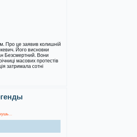
хом. Про це заявив колишній
кевич. Його висновки
ман Безсмертний. Вони
ічниці масових протестів
ція затримала сотні
егенды
чушь...
)