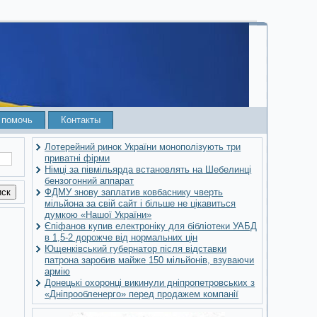
 помочь
Контакты
Лотерейний ринок України монополізують три
приватні фірми
Німці за півмільярда встановлять на Шебелинці
бензогонний аппарат
ФДМУ знову заплатив ковбаснику чверть
мільйона за свій сайт і більше не цікавиться
думкою «Нашої України»
Єпіфанов купив електроніку для бібліотеки УАБД
в 1,5-2 дорожче від нормальних цін
Ющенківський губернатор після відставки
патрона заробив майже 150 мільйонів, взуваючи
армію
Донецькі охоронці викинули дніпропетровських з
«Дніпрообленерго» перед продажем компанії