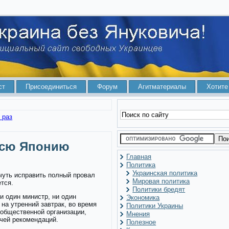
ст
Присоединиться
Форум
Агитматериалы
Хотите
 раз
всю Японию
Главная
Политика
Украинская политика
чуть исправить полный провал
Мировая политика
ется.
Политики бредят
и один министр, ни один
Экономика
 на утренний завтрак, во время
Политики Украины
 общественной организации,
Мнения
чей рекомендаций.
Полезное