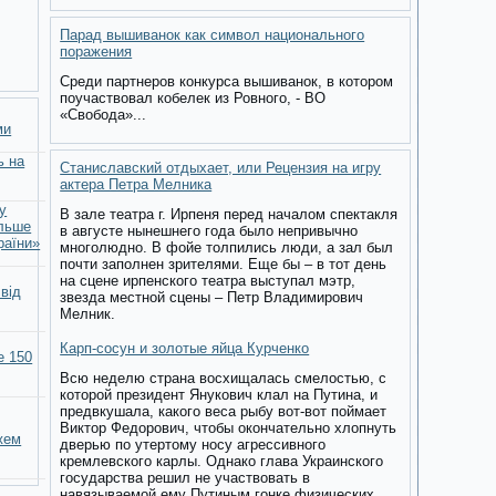
Парад вышиванок как символ национального
поражения
Среди партнеров конкурса вышиванок, в котором
поучаствовал кобелек из Ровного, - ВО
«Свобода»...
ми
ь на
Станиславский отдыхает, или Рецензия на игру
актера Петра Мелника
у
В зале театра г. Ирпеня перед началом спектакля
ільше
в августе нынешнего года было непривычно
раїни»
многолюдно. В фойе толпились люди, а зал был
почти заполнен зрителями. Еще бы – в тот день
на сцене ирпенского театра выступал мэтр,
 від
звезда местной сцены – Петр Владимирович
Мелник.
Карп-сосун и золотые яйца Курченко
е 150
Всю неделю страна восхищалась смелостью, с
которой президент Янукович клал на Путина, и
предвкушала, какого веса рыбу вот-вот поймает
Виктор Федорович, чтобы окончательно хлопнуть
жем
дверью по утертому носу агрессивного
кремлевского карлы. Однако глава Украинского
государства решил не участвовать в
навязываемой ему Путиным гонке физических