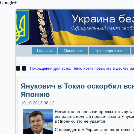
Google+
Главная
Манифест
Присоединиться
Покращення для всех: Пеню хотят повысить в десять ра
Янукович в Токио оскорбил вс
Японию
10.10.2013 08:12
Несмотря на попытки прессы хоть чуть-
исправить полный провал визита Януко
в Японию, это не удается.
С президентом Украины не встретился 