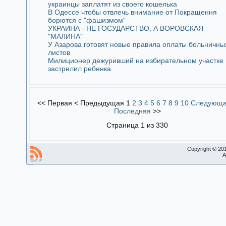
украинцы заплатят из своего кошелька
В Одессе чтобы отвлечь внимание от Покращення
борются с "фашизмом"
УКРАИНА - НЕ ГОСУДАРСТВО, А ВОРОВСКАЯ
"МАЛИНА"
У Азарова готовят новые правила оплаты больничны
листов
Милиционер дежуривший на избирательном участке
застрелил ребенка.
<<
Первая
<
Предыдущая
1
2
3
4
5
6
7
8
9
10
Следующ
Последняя
>>
Страница 1 из 330
Copyright © 20
A