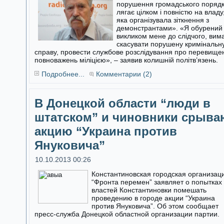
порушення громадського поряд
лягає цілком і повністю на владу
яка організувала зіткнення з
демонстрантами». «Я обурений
викликом мене до слідчого, вим
скасувати порушену кримінальн
справу, провести службове розслідування про перевище
повноважень міліцією», – заявив колишній політв’язень.
Подробнее...
Комментарии (2)
В Донецкой области “люди в
штатском” и чиновники срыва
акцию “Украина против
Януковича”
10.10.2013 00:26
Константиновская городская организац
“Фронта перемен” заявляет о попытках
властей Константиновки помешать
проведению в городе акции “Украина
против Януковича”. Об этом сообщает
пресс-служба Донецкой областной организации партии.