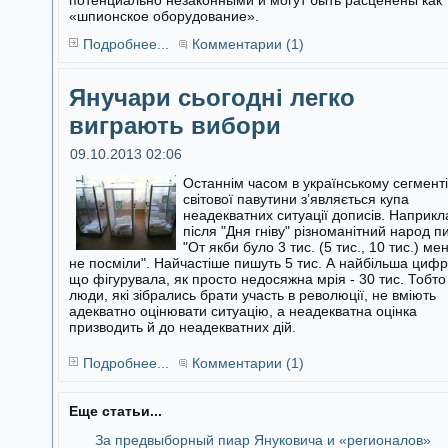
потенциально незаконными и могут быть расценены как
«шпионское оборудование».
Подробнее...
Комментарии (1)
Янучари сьогодні легко
виграють вибори
09.10.2013 02:06
Останнім часом в українському сегменті
світової павутини з’являється купа
неадекватних ситуації дописів. Наприкл
після "Дня гніву"
різноманітний народ п
"От якби було 3 тис. (5 тис., 10 тис.) ме
не посміли". Найчастіше пишуть 5 тис. А найбільша цифр
що фігурувала, як просто недосяжна мрія - 30 тис. Тобто
люди, які зібрались брати участь в революції, не вміють
адекватно оцінювати ситуацію, а неадекватна оцінка
призводить й до неадекватних дій.
Подробнее...
Комментарии (1)
Еще статьи...
За предвыборный пиар Януковича и «регионалов»