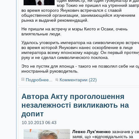
один министр, ни один губернатор и да
мэр Токио не пришел на утренний завтр
во время которого Янукович встречался с главой
общественной организации, занимающейся изучением
рынка и выдачей рекомендаций.
Не пришли на встречу и мэры Киото и Осаки, очень
влиятельные люди.
Удалось уговорить императора на символическую встреч
во время которой Янукович нанес оскорбление в лице
императора всему японскому народу. Он первый протян
руку и не сделал символического поклона.
Это не пустяк для японца - такого не позволял себе ни 
иностранный руководитель.
Подробнее...
Комментарии (22)
Автора Акту проголошення
незалежності викликають на
допит
10.10.2013 06:43
Левко Лук’яненко
зазначив у св
заяві, що «відповідальність за