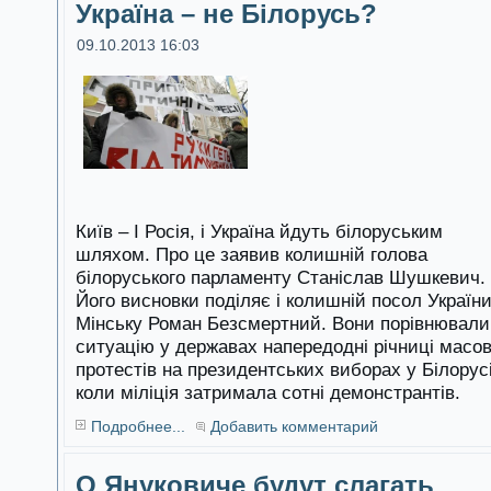
Україна – не Білорусь?
09.10.2013 16:03
Київ – І Росія, і Україна йдуть білоруським
шляхом. Про це заявив колишній голова
білоруського парламенту Станіслав Шушкевич.
Його висновки поділяє і колишній посол України
Мінську Роман Безсмертний. Вони порівнювали
ситуацію у державах напередодні річниці масо
протестів на президентських виборах у Білорусі
коли міліція затримала сотні демонстрантів.
Подробнее...
Добавить комментарий
О Януковиче будут слагать