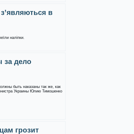
 з’являються в
леїли наліпки.
 за дело
олжны быть наказаны так же, как
инистра Украины Юлию Тимошенко
цам грозит