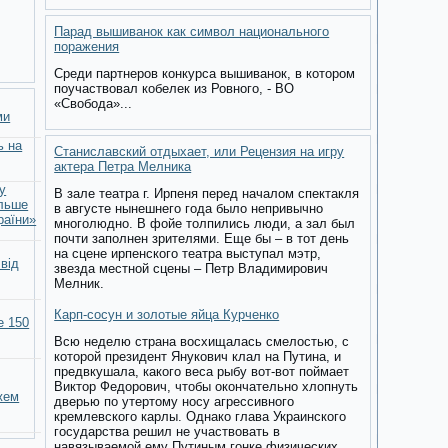
Парад вышиванок как символ национального
поражения
Среди партнеров конкурса вышиванок, в котором
поучаствовал кобелек из Ровного, - ВО
«Свобода»...
ми
ь на
Станиславский отдыхает, или Рецензия на игру
актера Петра Мелника
у
В зале театра г. Ирпеня перед началом спектакля
ільше
в августе нынешнего года было непривычно
раїни»
многолюдно. В фойе толпились люди, а зал был
почти заполнен зрителями. Еще бы – в тот день
на сцене ирпенского театра выступал мэтр,
 від
звезда местной сцены – Петр Владимирович
Мелник.
Карп-сосун и золотые яйца Курченко
е 150
Всю неделю страна восхищалась смелостью, с
которой президент Янукович клал на Путина, и
предвкушала, какого веса рыбу вот-вот поймает
Виктор Федорович, чтобы окончательно хлопнуть
жем
дверью по утертому носу агрессивного
кремлевского карлы. Однако глава Украинского
государства решил не участвовать в
навязываемой ему Путиным гонке физических