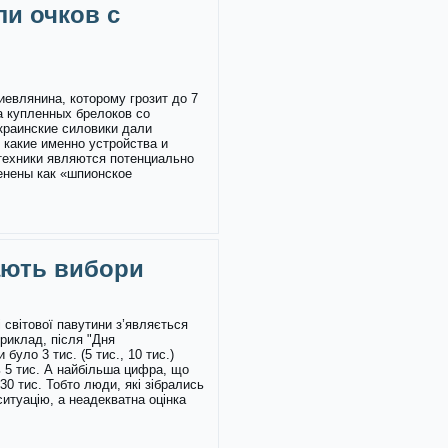
ли очков с
иевлянина, которому грозит до 7
а купленных брелоков со
краинские силовики дали
 какие именно устройства и
техники являются потенциально
енены как «шпионское
ають вибори
 світової павутини з’являється
приклад, після "Дня
було 3 тис. (5 тис., 10 тис.)
ь 5 тис. А найбільша цифра, що
30 тис. Тобто люди, які зібрались
ситуацію, а неадекватна оцінка