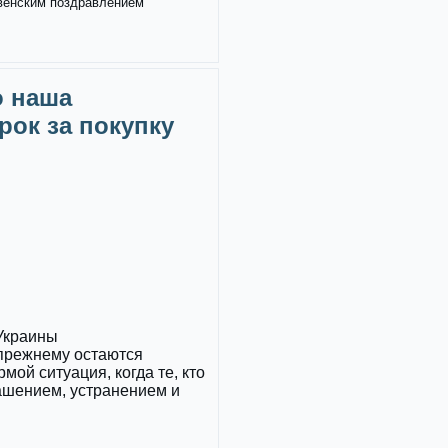
твенским поздравлением
о наша
рок за покупку
 Украины
прежнему остаются
ой ситуация, когда те, кто
ашением, устранением и