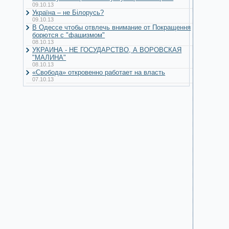
09.10.13
Україна – не Білорусь?
09.10.13
В Одессе чтобы отвлечь внимание от Покращення
борются с "фашизмом"
08.10.13
УКРАИНА - НЕ ГОСУДАРСТВО, А ВОРОВСКАЯ
"МАЛИНА"
08.10.13
«Свобода» откровенно работает на власть
07.10.13