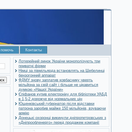
 помочь
Контакты
Лотерейний ринок України монополізують три
приватні фірми
Німці за півмільярда встановлять на Шебелинці
бензогонний аппарат
ФДМУ знову заплатив ковбаснику чверть
мільйона за свій сайт і більше не цікавиться
думкою «Нашої України»
Єпіфанов купив електроніку для бібліотеки УАБД
в 1,5-2 дорожче від нормальних цін
Ющенківський губернатор після відставки
патрона заробив майже 150 мільйонів, взуваючи
армію
Донецькі охоронці викинули дніпропетровських з
«Дніпрообленерго» перед продажем компанії