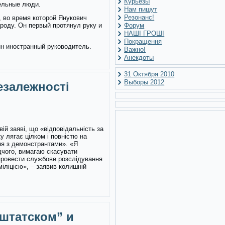
Курьезы
тельные люди.
Нам пишут
Резонанс!
 во время которой Янукович
роду. Он первый протянул руку и
Форум
НАШІ ГРОШІ
Покращення
дин иностранный руководитель.
Важно!
Анекдоты
31 Октября 2010
Выборы 2012
езалежності
вій заяві, що «відповідальність за
 лягає цілком і повністю на
ння з демонстрантами». «Я
дчого, вимагаю скасувати
провести службове розслідування
іліцією», – заявив колишній
 штатском” и