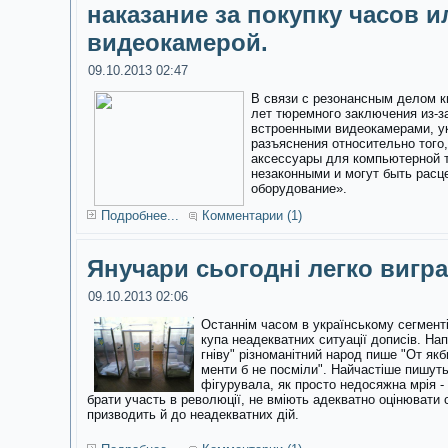
наказание за покупку часов и
видеокамерой.
09.10.2013 02:47
В связи с резонансным делом к
лет тюремного заключения из-з
встроенными видеокамерами, у
разъяснения относительно того,
аксессуары для компьютерной 
незаконными и могут быть расц
оборудование».
Подробнее...
Комментарии (1)
Янучари сьогодні легко вигр
09.10.2013 02:06
Останнім часом в українському сегменті
купа неадекватних ситуації дописів. На
гніву"
різноманітний народ пише "От якби 
менти б не посміли". Найчастіше пишут
фігурувала, як просто недосяжна мрія - 
брати участь в революції, не вміють адекватно оцінювати 
призводить й до неадекватних дій.