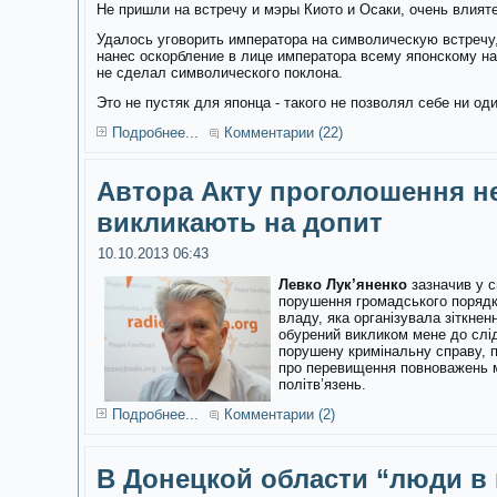
Не пришли на встречу и мэры Киото и Осаки, очень влия
Удалось уговорить императора на символическую встречу,
нанес оскорбление в лице императора всему японскому на
не сделал символического поклона.
Это не пустяк для японца - такого не позволял себе ни о
Подробнее...
Комментарии (22)
Автора Акту проголошення н
викликають на допит
10.10.2013 06:43
Левко Лук’яненко
зазначив у с
порушення громадського порядку
владу, яка організувала зіткне
обурений викликом мене до слі
порушену кримінальну справу, 
про перевищення повноважень м
політв’язень.
Подробнее...
Комментарии (2)
В Донецкой области “люди в