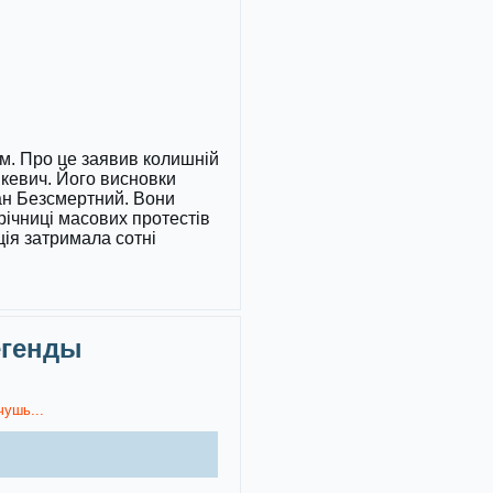
хом. Про це заявив колишній
кевич. Його висновки
ман Безсмертний. Вони
ічниці масових протестів
ція затримала сотні
егенды
чушь...
)