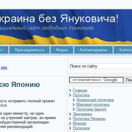
ст
Присоединиться
Форум
Агитматериалы
Хотите
 раз
всю Японию
Главная
Политика
Украинская политика
чуть исправить полный провал
Мировая политика
ется.
Политики бредят
и один министр, ни один
Экономика
 на утренний завтрак, во время
Политики Украины
 общественной организации,
Мнения
чей рекомендаций.
Полезное