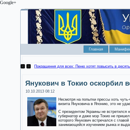
Google+
Главная
Манифе
Покращення для всех: Пеню хотят повысить в десять
Янукович в Токио оскорбил 
10.10.2013 08:12
Несмотря на попытки прессы хоть чуть-
визита Януковича в Японию, это не уда
С президентом Украины не встретился н
губернатор и даже мэр Токио не пришел
которого Янукович встречался с главой
занимающейся изучением рынка и выда