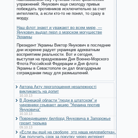
упражнений: Янукович еще смолоду привык
побеждать противников исключительно за счет
интеллекта, а если кто-то не понял, то сразу в
морду.
Наш флот знают и уважают во всем мире, —
Янукович выдал перл о морском могуществе
Украины
Президент Украины Виктор Янукович в последние
дни искренне радует украинцев адекватным
восприятием реальности. Вот и сегодня,
выступая на праздновании Дня Военно-Морского
Флота Российской Федерации и Дня флота
Украины в Севастополе он дал благодарным
согражданам пищу для размышлений.
Автора Акту проголошення незалежності
викликають на допит
10.10.13
В Донецкой области “люди в штатском” и
чиновники срывают акцию “Украина против
Януковича”
10.10.13
Повредившему билборд Януковича в Запорожье
грозит тюрьма
09.10.13
«Если вы ещё на свободе, это наша недоработка».
Как получить срок за покупку через интернет