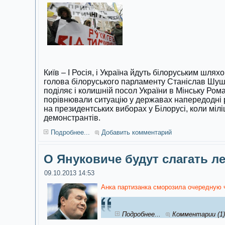
Київ – І Росія, і Україна йдуть білоруським шля
голова білоруського парламенту Станіслав Шуш
поділяє і колишній посол України в Мінську Ро
порівнювали ситуацію у державах напередодні р
на президентських виборах у Білорусі, коли мілі
демонстрантів.
Подробнее...
Добавить комментарий
О Януковиче будут слагать л
09.10.2013 14:53
Анка партизанка сморозила очередную 
Подробнее...
Комментарии (1