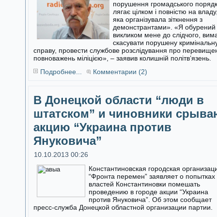
порушення громадського поряд
лягає цілком і повністю на владу
яка організувала зіткнення з
демонстрантами». «Я обурений
викликом мене до слідчого, вим
скасувати порушену кримінальн
справу, провести службове розслідування про перевище
повноважень міліцією», – заявив колишній політв’язень.
Подробнее...
Комментарии (2)
В Донецкой области “люди в
штатском” и чиновники срыва
акцию “Украина против
Януковича”
10.10.2013 00:26
Константиновская городская организац
“Фронта перемен” заявляет о попытках
властей Константиновки помешать
проведению в городе акции “Украина
против Януковича”. Об этом сообщает
пресс-служба Донецкой областной организации партии.