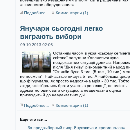
потенциально незаконными и могут быть расценены как
«шпионское оборудование».
Подробнее...
Комментарии (1)
Янучари сьогодні легко
виграють вибори
09.10.2013 02:06
Останнім часом в українському сегменті
світової павутини з’являється купа
неадекватних ситуації дописів. Наприкл
після "Дня гніву"
різноманітний народ п
"От якби було 3 тис. (5 тис., 10 тис.) ме
не посміли". Найчастіше пишуть 5 тис. А найбільша цифр
що фігурувала, як просто недосяжна мрія - 30 тис. Тобто
люди, які зібрались брати участь в революції, не вміють
адекватно оцінювати ситуацію, а неадекватна оцінка
призводить й до неадекватних дій.
Подробнее...
Комментарии (1)
Еще статьи...
За предвыборный пиар Януковича и «регионалов»