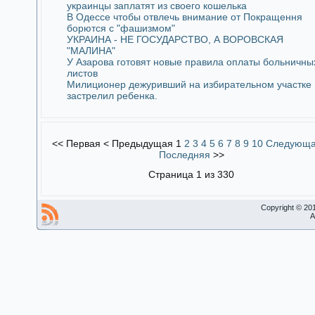
украинцы заплатят из своего кошелька
В Одессе чтобы отвлечь внимание от Покращення
борются с "фашизмом"
УКРАИНА - НЕ ГОСУДАРСТВО, А ВОРОВСКАЯ
"МАЛИНА"
У Азарова готовят новые правила оплаты больничны
листов
Милиционер дежуривший на избирательном участке
застрелил ребенка.
<<
Первая
<
Предыдущая
1
2
3
4
5
6
7
8
9
10
Следующ
Последняя
>>
Страница 1 из 330
Copyright © 20
A