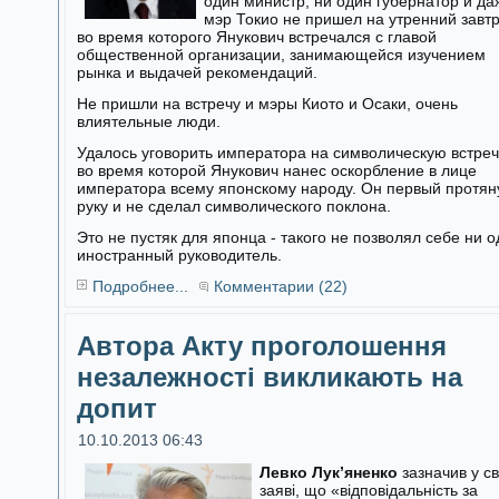
один министр, ни один губернатор и да
мэр Токио не пришел на утренний завтр
во время которого Янукович встречался с главой
общественной организации, занимающейся изучением
рынка и выдачей рекомендаций.
Не пришли на встречу и мэры Киото и Осаки, очень
влиятельные люди.
Удалось уговорить императора на символическую встреч
во время которой Янукович нанес оскорбление в лице
императора всему японскому народу. Он первый протян
руку и не сделал символического поклона.
Это не пустяк для японца - такого не позволял себе ни 
иностранный руководитель.
Подробнее...
Комментарии (22)
Автора Акту проголошення
незалежності викликають на
допит
10.10.2013 06:43
Левко Лук’яненко
зазначив у св
заяві, що «відповідальність за