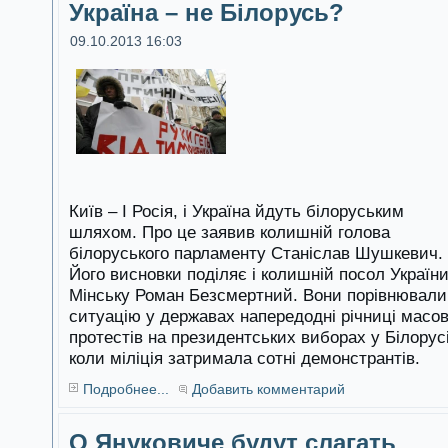
Україна – не Білорусь?
09.10.2013 16:03
Київ – І Росія, і Україна йдуть білоруським
шляхом. Про це заявив колишній голова
білоруського парламенту Станіслав Шушкевич.
Його висновки поділяє і колишній посол України
Мінську Роман Безсмертний. Вони порівнювали
ситуацію у державах напередодні річниці масо
протестів на президентських виборах у Білорусі
коли міліція затримала сотні демонстрантів.
Подробнее...
Добавить комментарий
О Януковиче будут слагать