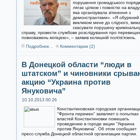
порушення громадського поряд
лягає цілком і повністю на владу
яка організувала зіткнення з
демонстрантами». «Я обурений
викликом мене до слідчого, вим
скасувати порушену кримінальн
справу, провести службове розслідування про перевище
повноважень міліцією», – заявив колишній політв’язень.
Подробнее...
Комментарии (2)
В Донецкой области “люди в
штатском” и чиновники срыва
акцию “Украина против
Януковича”
10.10.2013 00:26
Константиновская городская организац
“Фронта перемен” заявляет о попытках
властей Константиновки помешать
проведению в городе акции “Украина
против Януковича”. Об этом сообщает
пресс-служба Донецкой областной организации партии.