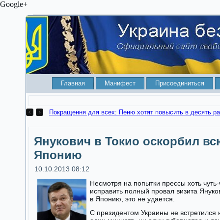
Google+
Главная
Манифест
Присоединиться
Покращення для всех: Пеню хотят повысить в десять ра
Янукович в Токио оскорбил вс
Японию
10.10.2013 08:12
Несмотря на попытки прессы хоть чуть-
исправить полный провал визита Януко
в Японию, это не удается.
С президентом Украины не встретился 