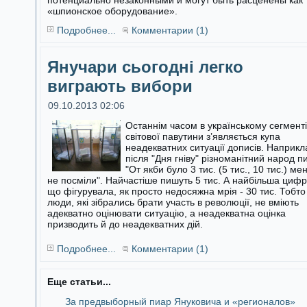
потенциально незаконными и могут быть расценены как
«шпионское оборудование».
Подробнее...
Комментарии (1)
Янучари сьогодні легко
виграють вибори
09.10.2013 02:06
Останнім часом в українському сегменті
світової павутини з’являється купа
неадекватних ситуації дописів. Наприкл
після "Дня гніву"
різноманітний народ п
"От якби було 3 тис. (5 тис., 10 тис.) ме
не посміли". Найчастіше пишуть 5 тис. А найбільша цифр
що фігурувала, як просто недосяжна мрія - 30 тис. Тобто
люди, які зібрались брати участь в революції, не вміють
адекватно оцінювати ситуацію, а неадекватна оцінка
призводить й до неадекватних дій.
Подробнее...
Комментарии (1)
Еще статьи...
За предвыборный пиар Януковича и «регионалов»