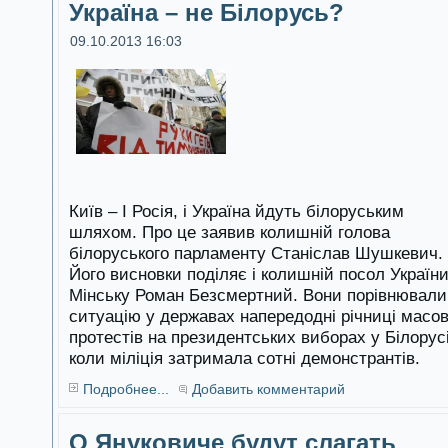
Україна – не Білорусь?
09.10.2013 16:03
Київ – І Росія, і Україна йдуть білоруським
шляхом. Про це заявив колишній голова
білоруського парламенту Станіслав Шушкевич.
Його висновки поділяє і колишній посол України
Мінську Роман Безсмертний. Вони порівнювали
ситуацію у державах напередодні річниці масо
протестів на президентських виборах у Білорусі
коли міліція затримала сотні демонстрантів.
Подробнее...
Добавить комментарий
О Януковиче будут слагать