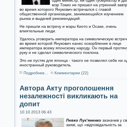
один министр, ни один губернатор и да
мэр Токио не пришел на утренний завтр
во время которого Янукович встречался с главой
общественной организации, занимающейся изучением
рынка и выдачей рекомендаций.
Не пришли на встречу и мэры Киото и Осаки, очень
влиятельные люди.
Удалось уговорить императора на символическую встреч
во время которой Янукович нанес оскорбление в лице
императора всему японскому народу. Он первый протян
руку и не сделал символического поклона.
Это не пустяк для японца - такого не позволял себе ни 
иностранный руководитель.
Подробнее...
Комментарии (22)
Автора Акту проголошення
незалежності викликають на
допит
10.10.2013 06:43
Левко Лук’яненко
зазначив у св
заяві, що «відповідальність за