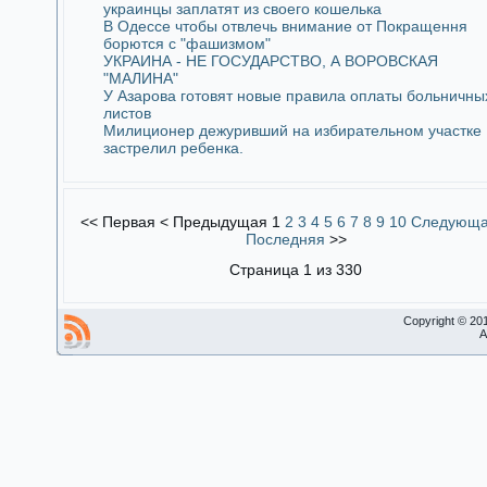
украинцы заплатят из своего кошелька
В Одессе чтобы отвлечь внимание от Покращення
борются с "фашизмом"
УКРАИНА - НЕ ГОСУДАРСТВО, А ВОРОВСКАЯ
"МАЛИНА"
У Азарова готовят новые правила оплаты больничны
листов
Милиционер дежуривший на избирательном участке
застрелил ребенка.
<<
Первая
<
Предыдущая
1
2
3
4
5
6
7
8
9
10
Следующ
Последняя
>>
Страница 1 из 330
Copyright © 20
A