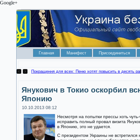
Google+
Главная
Манифест
Присоединиться
Покращення для всех: Пеню хотят повысить в десять ра
Янукович в Токио оскорбил вс
Японию
10.10.2013 08:12
Несмотря на попытки прессы хоть чуть-
исправить полный провал визита Януко
в Японию, это не удается.
С президентом Украины не встретился 