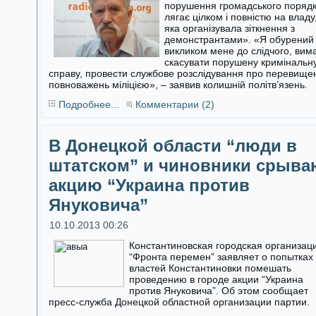
порушення громадського поряд
лягає цілком і повністю на владу
яка організувала зіткнення з
демонстрантами». «Я обурений
викликом мене до слідчого, вим
скасувати порушену кримінальн
справу, провести службове розслідування про перевище
повноважень міліцією», – заявив колишній політв’язень.
Подробнее...
Комментарии (2)
В Донецкой области “люди в
штатском” и чиновники срыва
акцию “Украина против
Януковича”
10.10.2013 00:26
Константиновская городская организац
“Фронта перемен” заявляет о попытках
властей Константиновки помешать
проведению в городе акции “Украина
против Януковича”. Об этом сообщает
пресс-служба Донецкой областной организации партии.