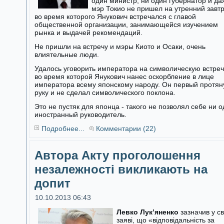
один министр, ни один губернатор и да
мэр Токио не пришел на утренний завтр
во время которого Янукович встречался с главой
общественной организации, занимающейся изучением
рынка и выдачей рекомендаций.
Не пришли на встречу и мэры Киото и Осаки, очень
влиятельные люди.
Удалось уговорить императора на символическую встреч
во время которой Янукович нанес оскорбление в лице
императора всему японскому народу. Он первый протян
руку и не сделал символического поклона.
Это не пустяк для японца - такого не позволял себе ни 
иностранный руководитель.
Подробнее...
Комментарии (22)
Автора Акту проголошення
незалежності викликають на
допит
10.10.2013 06:43
Левко Лук’яненко
зазначив у св
заяві, що «відповідальність за