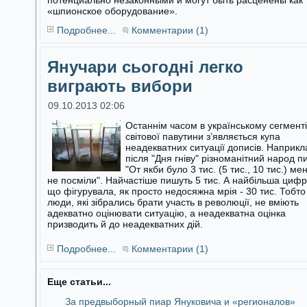
потенциально незаконными и могут быть расценены как
«шпионское оборудование».
Подробнее...
Комментарии (1)
Янучари сьогодні легко
виграють вибори
09.10.2013 02:06
Останнім часом в українському сегменті
світової павутини з’являється купа
неадекватних ситуації дописів. Наприкл
після "Дня гніву"
різноманітний народ п
"От якби було 3 тис. (5 тис., 10 тис.) ме
не посміли". Найчастіше пишуть 5 тис. А найбільша цифр
що фігурувала, як просто недосяжна мрія - 30 тис. Тобто
люди, які зібрались брати участь в революції, не вміють
адекватно оцінювати ситуацію, а неадекватна оцінка
призводить й до неадекватних дій.
Подробнее...
Комментарии (1)
Еще статьи...
За предвыборный пиар Януковича и «регионалов»