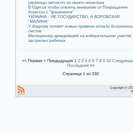
украинцы заплатят из своего кошелька
В Одессе чтобы отвлечь внимание от Покращення
борются с "фашизмом"
УКРАИНА - НЕ ГОСУДАРСТВО, А ВОРОВСКАЯ
"МАЛИНА"
У Азарова готовят новые правила оплаты больничны
листов
Милиционер дежуривший на избирательном участке
застрелил ребенка.
<<
Первая
<
Предыдущая
1
2
3
4
5
6
7
8
9
10
Следующ
Последняя
>>
Страница 1 из 330
Copyright © 20
A