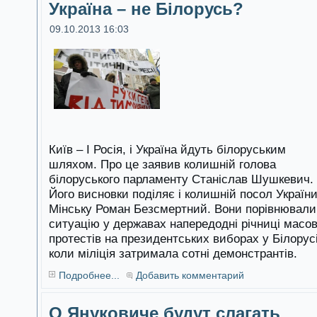
Україна – не Білорусь?
09.10.2013 16:03
Київ – І Росія, і Україна йдуть білоруським
шляхом. Про це заявив колишній голова
білоруського парламенту Станіслав Шушкевич.
Його висновки поділяє і колишній посол України
Мінську Роман Безсмертний. Вони порівнювали
ситуацію у державах напередодні річниці масо
протестів на президентських виборах у Білорусі
коли міліція затримала сотні демонстрантів.
Подробнее...
Добавить комментарий
О Януковиче будут слагать