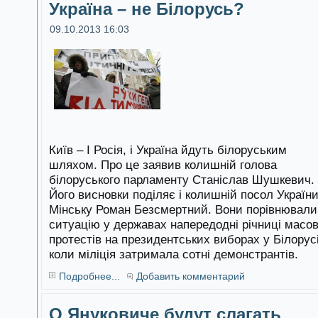
Україна – не Білорусь?
09.10.2013 16:03
Київ – І Росія, і Україна йдуть білоруським
шляхом. Про це заявив колишній голова
білоруського парламенту Станіслав Шушкевич.
Його висновки поділяє і колишній посол України
Мінську Роман Безсмертний. Вони порівнювали
ситуацію у державах напередодні річниці масо
протестів на президентських виборах у Білорусі
коли міліція затримала сотні демонстрантів.
Подробнее...
Добавить комментарий
О Януковиче будут слагать