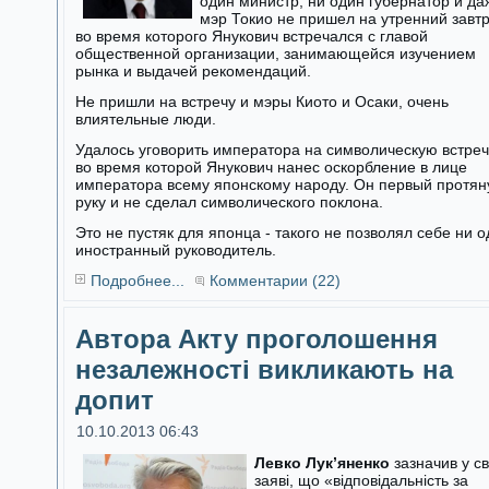
один министр, ни один губернатор и да
мэр Токио не пришел на утренний завтр
во время которого Янукович встречался с главой
общественной организации, занимающейся изучением
рынка и выдачей рекомендаций.
Не пришли на встречу и мэры Киото и Осаки, очень
влиятельные люди.
Удалось уговорить императора на символическую встреч
во время которой Янукович нанес оскорбление в лице
императора всему японскому народу. Он первый протян
руку и не сделал символического поклона.
Это не пустяк для японца - такого не позволял себе ни 
иностранный руководитель.
Подробнее...
Комментарии (22)
Автора Акту проголошення
незалежності викликають на
допит
10.10.2013 06:43
Левко Лук’яненко
зазначив у св
заяві, що «відповідальність за