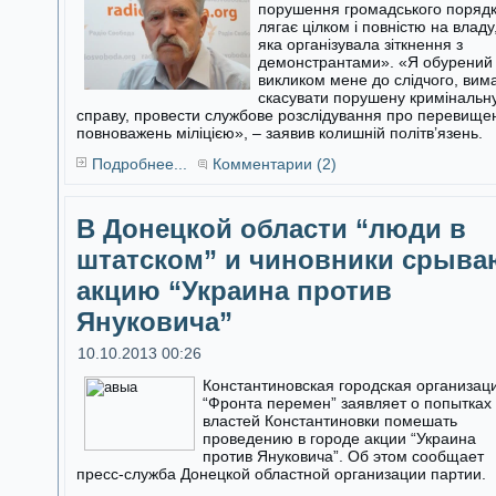
порушення громадського поряд
лягає цілком і повністю на владу
яка організувала зіткнення з
демонстрантами». «Я обурений
викликом мене до слідчого, вим
скасувати порушену кримінальн
справу, провести службове розслідування про перевище
повноважень міліцією», – заявив колишній політв’язень.
Подробнее...
Комментарии (2)
В Донецкой области “люди в
штатском” и чиновники срыва
акцию “Украина против
Януковича”
10.10.2013 00:26
Константиновская городская организац
“Фронта перемен” заявляет о попытках
властей Константиновки помешать
проведению в городе акции “Украина
против Януковича”. Об этом сообщает
пресс-служба Донецкой областной организации партии.