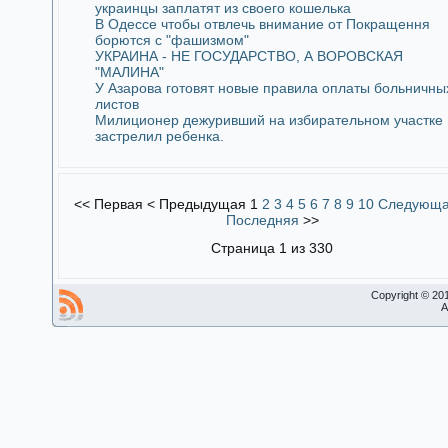
украинцы заплатят из своего кошелька
В Одессе чтобы отвлечь внимание от Покращення
борются с "фашизмом"
УКРАИНА - НЕ ГОСУДАРСТВО, А ВОРОВСКАЯ
"МАЛИНА"
У Азарова готовят новые правила оплаты больничны
листов
Милиционер дежуривший на избирательном участке
застрелил ребенка.
<<
Первая
<
Предыдущая
1
2
3
4
5
6
7
8
9
10
Следующ
Последняя
>>
Страница 1 из 330
Copyright © 20
A