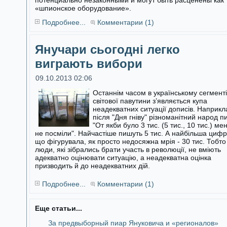
потенциально незаконными и могут быть расценены как
«шпионское оборудование».
Подробнее...
Комментарии (1)
Янучари сьогодні легко
виграють вибори
09.10.2013 02:06
Останнім часом в українському сегменті
світової павутини з’являється купа
неадекватних ситуації дописів. Наприкл
після "Дня гніву"
різноманітний народ п
"От якби було 3 тис. (5 тис., 10 тис.) ме
не посміли". Найчастіше пишуть 5 тис. А найбільша цифр
що фігурувала, як просто недосяжна мрія - 30 тис. Тобто
люди, які зібрались брати участь в революції, не вміють
адекватно оцінювати ситуацію, а неадекватна оцінка
призводить й до неадекватних дій.
Подробнее...
Комментарии (1)
Еще статьи...
За предвыборный пиар Януковича и «регионалов»