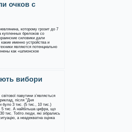
ли очков с
иевлянина, которому грозит до 7
а купленных брелоков со
краинские силовики дали
 какие именно устройства и
техники являются потенциально
енены как «шпионское
ають вибори
 світової павутини з’являється
приклад, після "Дня
було 3 тис. (5 тис., 10 тис.)
ь 5 тис. А найбільша цифра, що
30 тис. Тобто люди, які зібрались
ситуацію, а неадекватна оцінка