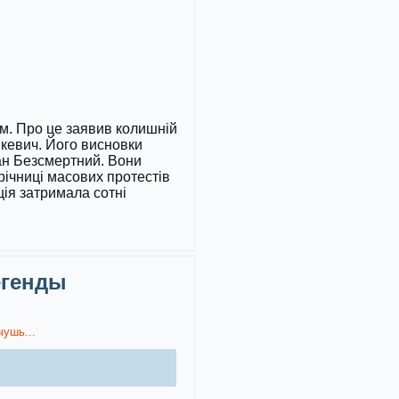
хом. Про це заявив колишній
кевич. Його висновки
ман Безсмертний. Вони
ічниці масових протестів
ція затримала сотні
егенды
чушь...
)