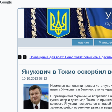
Google+
Главная
Манифе
Покращення для всех: Пеню хотят повысить в десять
Янукович в Токио оскорбил 
10.10.2013 08:12
Несмотря на попытки прессы хоть чуть-
визита Януковича в Японию, это не уда
С президентом Украины не встретился н
губернатор и даже мэр Токио не пришел
которого Янукович встречался с главой
занимающейся изучением рынка и выда