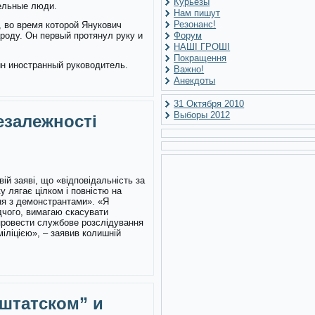
Курьезы
тельные люди.
Нам пишут
Резонанс!
 во время которой Янукович
роду. Он первый протянул руку и
Форум
НАШІ ГРОШІ
Покращення
дин иностранный руководитель.
Важно!
Анекдоты
31 Октября 2010
Выборы 2012
езалежності
вій заяві, що «відповідальність за
 лягає цілком і повністю на
ння з демонстрантами». «Я
дчого, вимагаю скасувати
провести службове розслідування
іліцією», – заявив колишній
 штатском” и