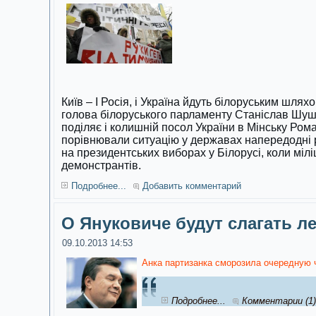
Київ – І Росія, і Україна йдуть білоруським шля
голова білоруського парламенту Станіслав Шуш
поділяє і колишній посол України в Мінську Ро
порівнювали ситуацію у державах напередодні р
на президентських виборах у Білорусі, коли мілі
демонстрантів.
Подробнее...
Добавить комментарий
О Януковиче будут слагать л
09.10.2013 14:53
Анка партизанка сморозила очередную 
Подробнее...
Комментарии (1