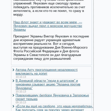
упражнений: Янукович еще смолоду привык
побеждать противников исключительно за счет
интеллекта, а если кто-то не понял, то сразу в
морду.
Наш флот знают и уважают во всем мире, —
Янукович выдал перл о морском могуществе
Украины
Президент Украины Виктор Янукович в последние
дни искренне радует украинцев адекватным
восприятием реальности. Вот и сегодня,
выступая на праздновании Дня Военно-Морского
Флота Российской Федерации и Дня флота
Украины в Севастополе он дал благодарным
согражданам пищу для размышлений.
Автора Акту проголошення незалежності
викликають на допит
10.10.13
В Донецкой области “люди в штатском” и
чиновники срывают акцию “Украина против
Януковича”
10.10.13
Повредившему билборд Януковича в Запорожье
грозит тюрьма
09.10.13
«Если вы ещё на свободе, это наша недоработка».
Как получить срок за покупку через интернет