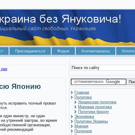
ст
Присоединиться
Форум
Агитматериалы
Хотите
 раз
всю Японию
Главная
Политика
Украинская политика
чуть исправить полный провал
Мировая политика
ется.
Политики бредят
и один министр, ни один
Экономика
 на утренний завтрак, во время
Политики Украины
 общественной организации,
Мнения
чей рекомендаций.
Полезное