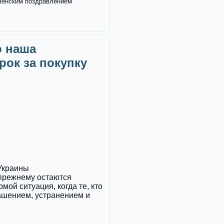
твенским поздравлением
о наша
рок за покупку
 Украины
прежнему остаются
ой ситуация, когда те, кто
ашением, устранением и