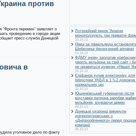
краина против
я “Фронта перемен” заявляет о
Лотерейний ринок України
шать проведению в городе акции
монополізують три приватні фір
ообщает пресс-служба Донецкой
10.10.13
Німці за півмільярда встановлят
Шебелинці бензогонний аппарат
10.10.13
ФДМУ знову заплатив ковбасник
чверть мільйона за свій сайт і б
овича в
не цікавиться думкою «Нашої Ук
10.10.13
Єпіфанов купив електроніку для
бібліотеки УАБД в 1,5-2 дорожче
нормальних цін
10.10.13
Ющенківський губернатор після
відставки патрона заробив майж
мільйонів, взуваючи армію
09.10.13
Донецькі охоронці викинули
дніпропетровських з
«Дніпрообленерго» перед прода
компанії
09.10.13
будила уголовное дело по факту