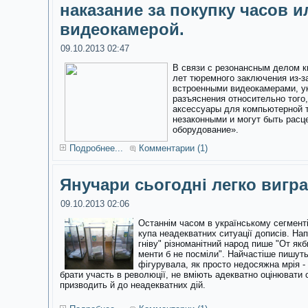
наказание за покупку часов и
видеокамерой.
09.10.2013 02:47
В связи с резонансным делом к
лет тюремного заключения из-з
встроенными видеокамерами, у
разъяснения относительно того,
аксессуары для компьютерной 
незаконными и могут быть расц
оборудование».
Подробнее...
Комментарии (1)
Янучари сьогодні легко вигр
09.10.2013 02:06
Останнім часом в українському сегменті
купа неадекватних ситуації дописів. На
гніву"
різноманітний народ пише "От якби 
менти б не посміли". Найчастіше пишут
фігурувала, як просто недосяжна мрія - 
брати участь в революції, не вміють адекватно оцінювати 
призводить й до неадекватних дій.