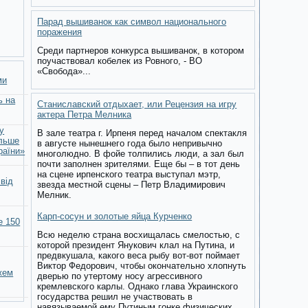
Парад вышиванок как символ национального
поражения
Среди партнеров конкурса вышиванок, в котором
поучаствовал кобелек из Ровного, - ВО
«Свобода»...
ми
ь на
Станиславский отдыхает, или Рецензия на игру
актера Петра Мелника
у
В зале театра г. Ирпеня перед началом спектакля
ільше
в августе нынешнего года было непривычно
раїни»
многолюдно. В фойе толпились люди, а зал был
почти заполнен зрителями. Еще бы – в тот день
на сцене ирпенского театра выступал мэтр,
 від
звезда местной сцены – Петр Владимирович
Мелник.
Карп-сосун и золотые яйца Курченко
е 150
Всю неделю страна восхищалась смелостью, с
которой президент Янукович клал на Путина, и
предвкушала, какого веса рыбу вот-вот поймает
Виктор Федорович, чтобы окончательно хлопнуть
жем
дверью по утертому носу агрессивного
кремлевского карлы. Однако глава Украинского
государства решил не участвовать в
навязываемой ему Путиным гонке физических