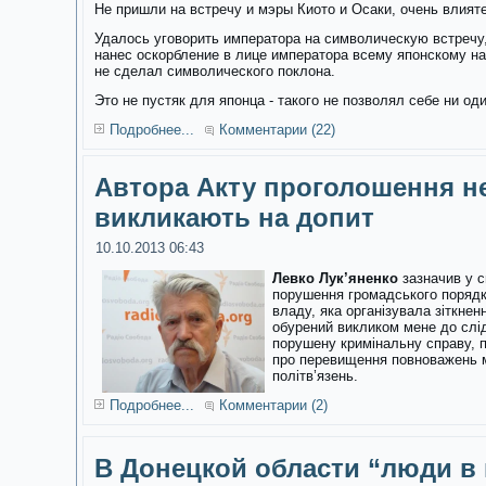
Не пришли на встречу и мэры Киото и Осаки, очень влия
Удалось уговорить императора на символическую встречу,
нанес оскорбление в лице императора всему японскому на
не сделал символического поклона.
Это не пустяк для японца - такого не позволял себе ни о
Подробнее...
Комментарии (22)
Автора Акту проголошення н
викликають на допит
10.10.2013 06:43
Левко Лук’яненко
зазначив у с
порушення громадського порядку
владу, яка організувала зіткне
обурений викликом мене до слі
порушену кримінальну справу, 
про перевищення повноважень м
політв’язень.
Подробнее...
Комментарии (2)
В Донецкой области “люди в