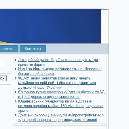
 помочь
Контакты
Лотерейний ринок України монополізують три
приватні фірми
Німці за півмільярда встановлять на Шебелинці
бензогонний аппарат
ФДМУ знову заплатив ковбаснику чверть
мільйона за свій сайт і більше не цікавиться
думкою «Нашої України»
Єпіфанов купив електроніку для бібліотеки УАБД
в 1,5-2 дорожче від нормальних цін
Ющенківський губернатор після відставки
патрона заробив майже 150 мільйонів, взуваючи
армію
Донецькі охоронці викинули дніпропетровських з
«Дніпрообленерго» перед продажем компанії