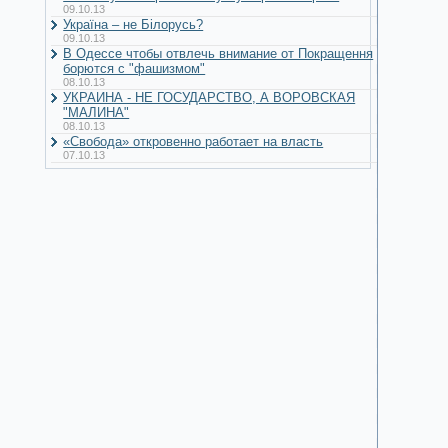
09.10.13
Україна – не Білорусь?
09.10.13
В Одессе чтобы отвлечь внимание от Покращення
борются с "фашизмом"
08.10.13
УКРАИНА - НЕ ГОСУДАРСТВО, А ВОРОВСКАЯ
"МАЛИНА"
08.10.13
«Свобода» откровенно работает на власть
07.10.13