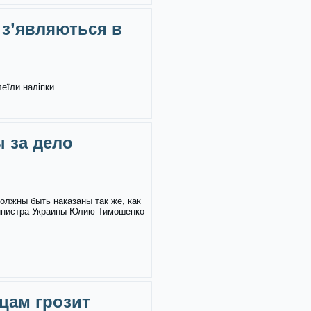
 з’являються в
леїли наліпки.
 за дело
олжны быть наказаны так же, как
инистра Украины Юлию Тимошенко
цам грозит