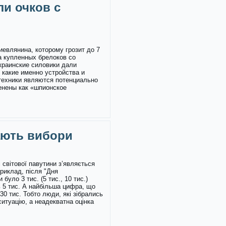
ли очков с
иевлянина, которому грозит до 7
а купленных брелоков со
краинские силовики дали
 какие именно устройства и
техники являются потенциально
енены как «шпионское
ають вибори
 світової павутини з’являється
приклад, після "Дня
було 3 тис. (5 тис., 10 тис.)
ь 5 тис. А найбільша цифра, що
30 тис. Тобто люди, які зібрались
ситуацію, а неадекватна оцінка