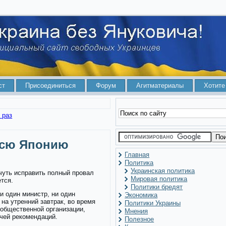
ст
Присоединиться
Форум
Агитматериалы
Хотите
Покращення д
всю Японию
Главная
Политика
Украинская политика
чуть исправить полный провал
Мировая политика
ется.
Политики бредят
и один министр, ни один
Экономика
 на утренний завтрак, во время
Политики Украины
 общественной организации,
Мнения
чей рекомендаций.
Полезное