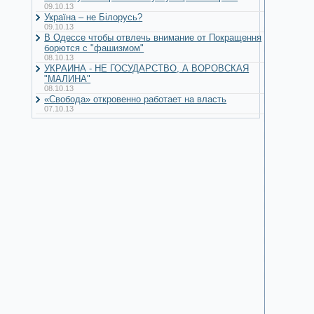
09.10.13
Україна – не Білорусь?
09.10.13
В Одессе чтобы отвлечь внимание от Покращення
борются с "фашизмом"
08.10.13
УКРАИНА - НЕ ГОСУДАРСТВО, А ВОРОВСКАЯ
"МАЛИНА"
08.10.13
«Свобода» откровенно работает на власть
07.10.13