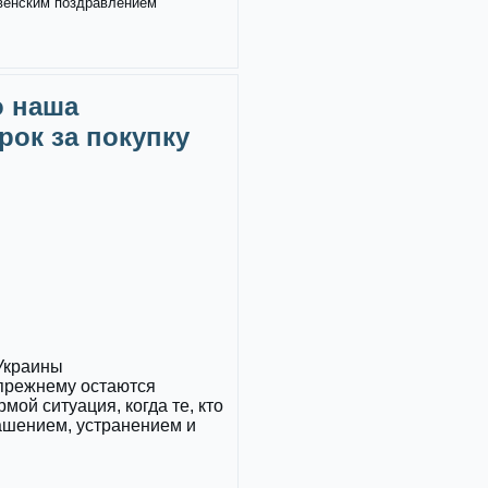
твенским поздравлением
о наша
рок за покупку
 Украины
прежнему остаются
ой ситуация, когда те, кто
ашением, устранением и