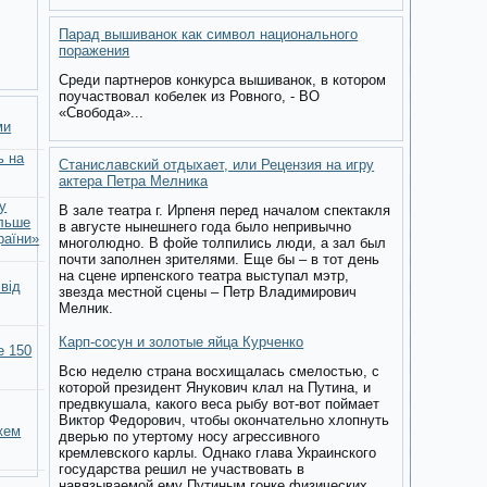
Парад вышиванок как символ национального
поражения
Среди партнеров конкурса вышиванок, в котором
поучаствовал кобелек из Ровного, - ВО
«Свобода»...
ми
ь на
Станиславский отдыхает, или Рецензия на игру
актера Петра Мелника
у
В зале театра г. Ирпеня перед началом спектакля
ільше
в августе нынешнего года было непривычно
раїни»
многолюдно. В фойе толпились люди, а зал был
почти заполнен зрителями. Еще бы – в тот день
на сцене ирпенского театра выступал мэтр,
 від
звезда местной сцены – Петр Владимирович
Мелник.
Карп-сосун и золотые яйца Курченко
е 150
Всю неделю страна восхищалась смелостью, с
которой президент Янукович клал на Путина, и
предвкушала, какого веса рыбу вот-вот поймает
Виктор Федорович, чтобы окончательно хлопнуть
жем
дверью по утертому носу агрессивного
кремлевского карлы. Однако глава Украинского
государства решил не участвовать в
навязываемой ему Путиным гонке физических