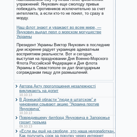
упражнений: Янукович еще смолоду привык
побеждать противников исключительно за счет
интеллекта, а если кто-то не понял, то сразу в
морду.
Наш флот знают и уважают во всем мире, —
Янукович выдал перл о морском могуществе
Украины
Президент Украины Виктор Янукович в последние
дни искренне радует украинцев адекватным
восприятием реальности. Вот и сегодня,
выступая на праздновании Дня Военно-Морского
Флота Российской Федерации и Дня флота
Украины в Севастополе он дал благодарным
согражданам пищу для размышлений.
Автора Акту проголошення незалежності
викликають на допит
10.10.13
В Донецкой области “люди в штатском” и
чиновники срывают акцию “Украина против
Януковича”
10.10.13
Повредившему билборд Януковича в Запорожье
грозит тюрьма
09.10.13
«Если вы ещё на свободе, это наша недоработка».
Как получить срок за покупку через интернет