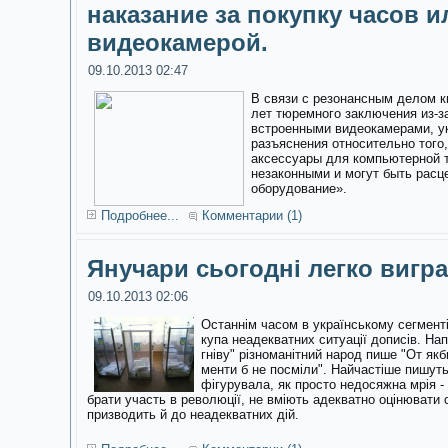
наказание за покупку часов и
видеокамерой.
09.10.2013 02:47
В связи с резонансным делом к
лет тюремного заключения из-з
встроенными видеокамерами, у
разъяснения относительно того,
аксессуары для компьютерной 
незаконными и могут быть расц
оборудование».
Подробнее...
Комментарии (1)
Янучари сьогодні легко вигр
09.10.2013 02:06
Останнім часом в українському сегменті
купа неадекватних ситуації дописів. На
гніву"
різноманітний народ пише "От якби 
менти б не посміли". Найчастіше пишут
фігурувала, як просто недосяжна мрія - 
брати участь в революції, не вміють адекватно оцінювати 
призводить й до неадекватних дій.