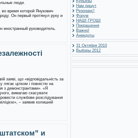
Курьезы
тельные люди.
Нам пишут
Резонанс!
 во время которой Янукович
роду. Он первый протянул руку и
Форум
НАШІ ГРОШІ
Покращення
дин иностранный руководитель.
Важно!
Анекдоты
31 Октября 2010
Выборы 2012
езалежності
вій заяві, що «відповідальність за
 лягає цілком і повністю на
ння з демонстрантами». «Я
дчого, вимагаю скасувати
провести службове розслідування
іліцією», – заявив колишній
 штатском” и