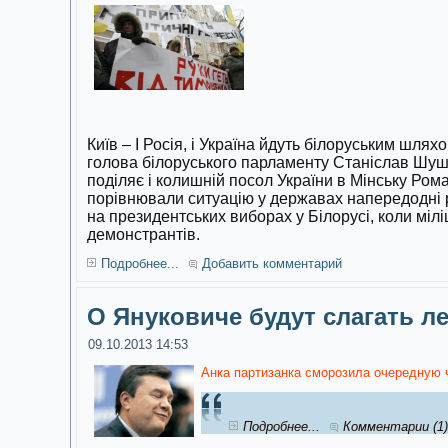
Київ – І Росія, і Україна йдуть білоруським шля
голова білоруського парламенту Станіслав Шуш
поділяє і колишній посол України в Мінську Ро
порівнювали ситуацію у державах напередодні р
на президентських виборах у Білорусі, коли мілі
демонстрантів.
Подробнее...
Добавить комментарий
О Януковиче будут слагать л
09.10.2013 14:53
Анка партизанка сморозила очередную 
Подробнее...
Комментарии (1