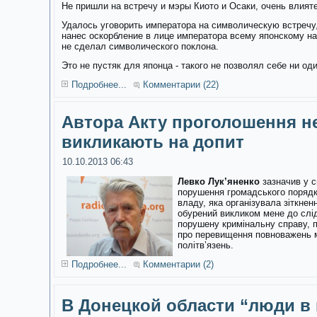
Не пришли на встречу и мэры Киото и Осаки, очень влия
Удалось уговорить императора на символическую встречу,
нанес оскорбление в лице императора всему японскому на
не сделал символического поклона.
Это не пустяк для японца - такого не позволял себе ни о
Подробнее...
Комментарии (22)
Автора Акту проголошення н
викликають на допит
10.10.2013 06:43
Левко Лук’яненко
зазначив у с
порушення громадського порядку
владу, яка організувала зіткне
обурений викликом мене до слі
порушену кримінальну справу, 
про перевищення повноважень м
політв’язень.
Подробнее...
Комментарии (2)
В Донецкой области “люди в