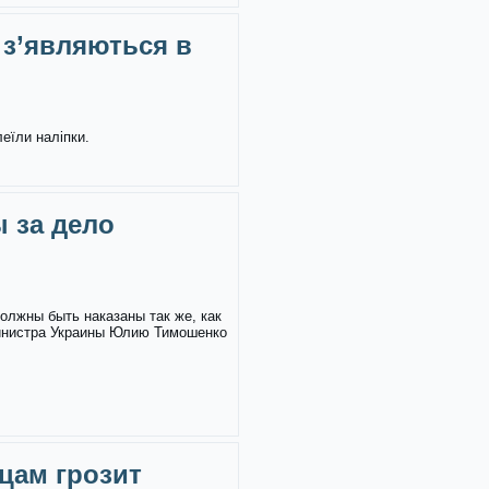
 з’являються в
леїли наліпки.
 за дело
олжны быть наказаны так же, как
инистра Украины Юлию Тимошенко
цам грозит