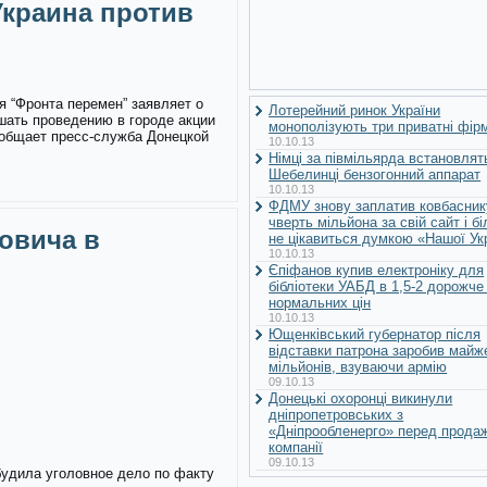
краина против
я “Фронта перемен” заявляет о
Лотерейний ринок України
шать проведению в городе акции
монополізують три приватні фір
ообщает пресс-служба Донецкой
10.10.13
Німці за півмільярда встановлят
Шебелинці бензогонний аппарат
10.10.13
ФДМУ знову заплатив ковбасник
чверть мільйона за свій сайт і б
овича в
не цікавиться думкою «Нашої Ук
10.10.13
Єпіфанов купив електроніку для
бібліотеки УАБД в 1,5-2 дорожче
нормальних цін
10.10.13
Ющенківський губернатор після
відставки патрона заробив майж
мільйонів, взуваючи армію
09.10.13
Донецькі охоронці викинули
дніпропетровських з
«Дніпрообленерго» перед прода
компанії
09.10.13
будила уголовное дело по факту