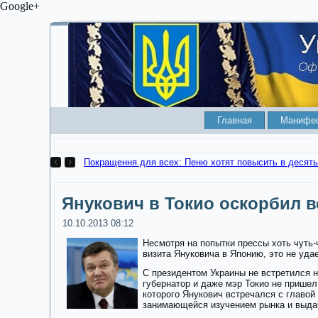
Google+
Главная
Манифе
ры за мелкие долги
Янукович в Токио оскорбил 
10.10.2013 08:12
Несмотря на попытки прессы хоть чуть-
визита Януковича в Японию, это не уда
С президентом Украины не встретился н
губернатор и даже мэр Токио не пришел
которого Янукович встречался с главой
занимающейся изучением рынка и выда