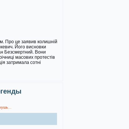
хом. Про це заявив колишній
кевич. Його висновки
ман Безсмертний. Вони
ічниці масових протестів
ція затримала сотні
егенды
чушь...
)