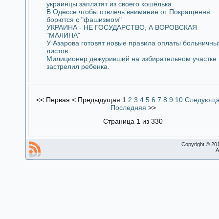
украинцы заплатят из своего кошелька
В Одессе чтобы отвлечь внимание от Покращення
борются с "фашизмом"
УКРАИНА - НЕ ГОСУДАРСТВО, А ВОРОВСКАЯ
"МАЛИНА"
У Азарова готовят новые правила оплаты больничны
листов
Милиционер дежуривший на избирательном участке
застрелил ребенка.
<<
Первая
<
Предыдущая
1
2
3
4
5
6
7
8
9
10
Следующ
Последняя
>>
Страница 1 из 330
Copyright © 20
A