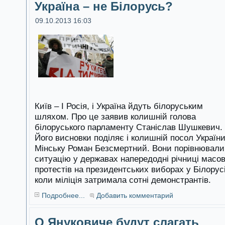
Україна – не Білорусь?
09.10.2013 16:03
Київ – І Росія, і Україна йдуть білоруським
шляхом. Про це заявив колишній голова
білоруського парламенту Станіслав Шушкевич.
Його висновки поділяє і колишній посол України
Мінську Роман Безсмертний. Вони порівнювали
ситуацію у державах напередодні річниці масо
протестів на президентських виборах у Білорусі
коли міліція затримала сотні демонстрантів.
Подробнее...
Добавить комментарий
О Януковиче будут слагать