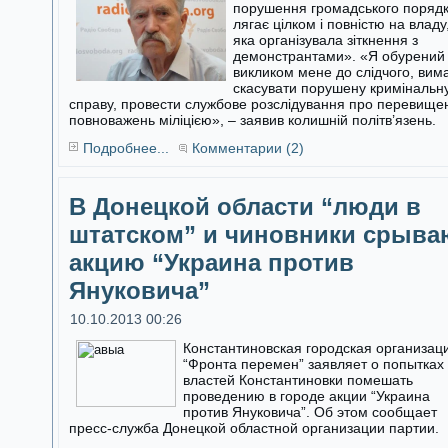
порушення громадського поряд
лягає цілком і повністю на владу
яка організувала зіткнення з
демонстрантами». «Я обурений
викликом мене до слідчого, вим
скасувати порушену кримінальн
справу, провести службове розслідування про перевище
повноважень міліцією», – заявив колишній політв’язень.
Подробнее...
Комментарии (2)
В Донецкой области “люди в
штатском” и чиновники срыва
акцию “Украина против
Януковича”
10.10.2013 00:26
Константиновская городская организац
“Фронта перемен” заявляет о попытках
властей Константиновки помешать
проведению в городе акции “Украина
против Януковича”. Об этом сообщает
пресс-служба Донецкой областной организации партии.