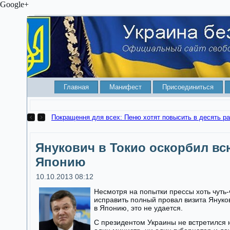
Google+
Главная
Манифест
Присоединиться
Покращення для всех: Пеню хотят повысить в десять ра
Янукович в Токио оскорбил вс
Японию
10.10.2013 08:12
Несмотря на попытки прессы хоть чуть-
исправить полный провал визита Януко
в Японию, это не удается.
С президентом Украины не встретился 