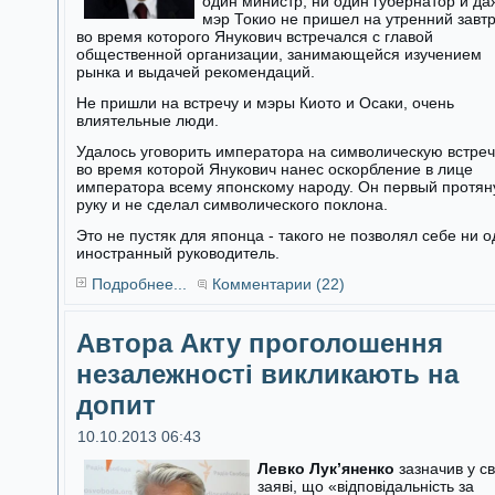
один министр, ни один губернатор и да
мэр Токио не пришел на утренний завтр
во время которого Янукович встречался с главой
общественной организации, занимающейся изучением
рынка и выдачей рекомендаций.
Не пришли на встречу и мэры Киото и Осаки, очень
влиятельные люди.
Удалось уговорить императора на символическую встреч
во время которой Янукович нанес оскорбление в лице
императора всему японскому народу. Он первый протян
руку и не сделал символического поклона.
Это не пустяк для японца - такого не позволял себе ни 
иностранный руководитель.
Подробнее...
Комментарии (22)
Автора Акту проголошення
незалежності викликають на
допит
10.10.2013 06:43
Левко Лук’яненко
зазначив у св
заяві, що «відповідальність за