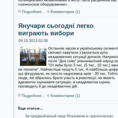
потенциально незаконными и могут быть расценены как
«шпионское оборудование».
Подробнее...
Комментарии (1)
Янучари сьогодні легко
виграють вибори
09.10.2013 02:06
Останнім часом в українському сегменті
світової павутини з’являється купа
неадекватних ситуації дописів. Наприкл
після "Дня гніву"
різноманітний народ п
"От якби було 3 тис. (5 тис., 10 тис.) ме
не посміли". Найчастіше пишуть 5 тис. А найбільша цифр
що фігурувала, як просто недосяжна мрія - 30 тис. Тобто
люди, які зібрались брати участь в революції, не вміють
адекватно оцінювати ситуацію, а неадекватна оцінка
призводить й до неадекватних дій.
Подробнее...
Комментарии (1)
Еще статьи...
За предвыборный пиар Януковича и «регионалов»