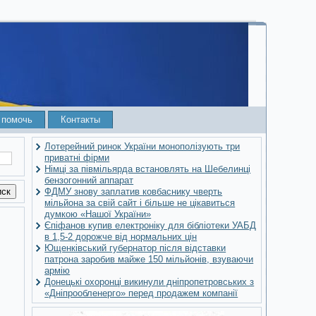
 помочь
Контакты
Лотерейний ринок України монополізують три
приватні фірми
Німці за півмільярда встановлять на Шебелинці
бензогонний аппарат
ФДМУ знову заплатив ковбаснику чверть
мільйона за свій сайт і більше не цікавиться
думкою «Нашої України»
Єпіфанов купив електроніку для бібліотеки УАБД
в 1,5-2 дорожче від нормальних цін
Ющенківський губернатор після відставки
патрона заробив майже 150 мільйонів, взуваючи
армію
Донецькі охоронці викинули дніпропетровських з
«Дніпрообленерго» перед продажем компанії