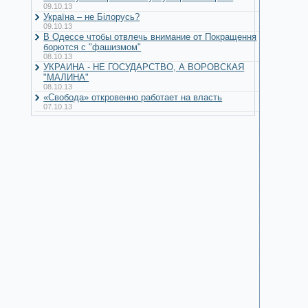
09.10.13
Україна – не Білорусь?
09.10.13
В Одессе чтобы отвлечь внимание от Покращення
борются с "фашизмом"
08.10.13
УКРАИНА - НЕ ГОСУДАРСТВО, А ВОРОВСКАЯ
"МАЛИНА"
08.10.13
«Свобода» откровенно работает на власть
07.10.13