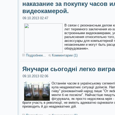
наказание за покупку часов и
видеокамерой.
09.10.2013 02:47
В связи с резонансным делом к
лет тюремного заключения из-з
встроенными видеокамерами, у
разъяснения относительно того,
аксессуары для компьютерной 
незаконными и могут быть расц
оборудование».
Подробнее...
Комментарии (1)
Янучари сьогодні легко вигр
09.10.2013 02:06
Останнім часом в українському сегменті
купа неадекватних ситуації дописів. На
гніву"
різноманітний народ пише "От якби 
менти б не посміли". Найчастіше пишут
фігурувала, як просто недосяжна мрія - 
брати участь в революції, не вміють адекватно оцінювати 
призводить й до неадекватних дій.