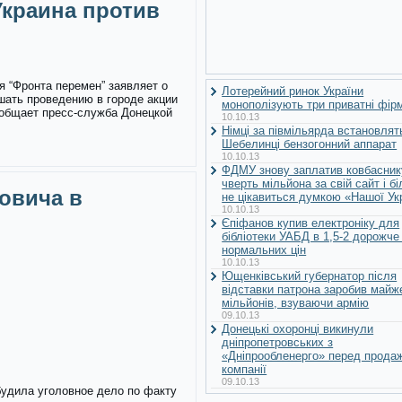
краина против
я “Фронта перемен” заявляет о
Лотерейний ринок України
шать проведению в городе акции
монополізують три приватні фір
ообщает пресс-служба Донецкой
10.10.13
Німці за півмільярда встановлят
Шебелинці бензогонний аппарат
10.10.13
ФДМУ знову заплатив ковбасник
чверть мільйона за свій сайт і б
овича в
не цікавиться думкою «Нашої Ук
10.10.13
Єпіфанов купив електроніку для
бібліотеки УАБД в 1,5-2 дорожче
нормальних цін
10.10.13
Ющенківський губернатор після
відставки патрона заробив майж
мільйонів, взуваючи армію
09.10.13
Донецькі охоронці викинули
дніпропетровських з
«Дніпрообленерго» перед прода
компанії
09.10.13
будила уголовное дело по факту