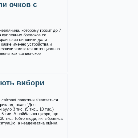
ли очков с
иевлянина, которому грозит до 7
а купленных брелоков со
краинские силовики дали
 какие именно устройства и
техники являются потенциально
енены как «шпионское
ають вибори
 світової павутини з’являється
приклад, після "Дня
було 3 тис. (5 тис., 10 тис.)
ь 5 тис. А найбільша цифра, що
30 тис. Тобто люди, які зібрались
ситуацію, а неадекватна оцінка