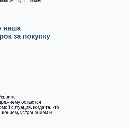
твенским поздравлением
о наша
рок за покупку
 Украины
прежнему остаются
ой ситуация, когда те, кто
ашением, устранением и