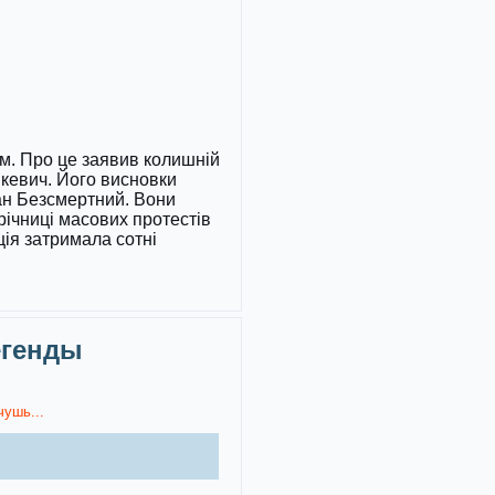
хом. Про це заявив колишній
кевич. Його висновки
ман Безсмертний. Вони
ічниці масових протестів
ція затримала сотні
егенды
чушь...
)