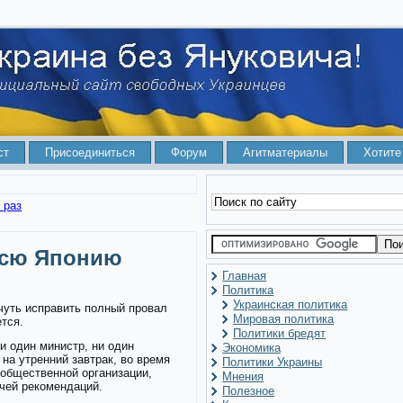
ст
Присоединиться
Форум
Агитматериалы
Хотите
тиры за мелкие долги
всю Японию
Главная
Политика
Украинская политика
чуть исправить полный провал
Мировая политика
ется.
Политики бредят
и один министр, ни один
Экономика
 на утренний завтрак, во время
Политики Украины
 общественной организации,
Мнения
чей рекомендаций.
Полезное