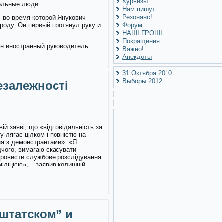
Курьезы
тельные люди.
Нам пишут
Резонанс!
 во время которой Янукович
роду. Он первый протянул руку и
Форум
НАШІ ГРОШІ
Покращення
дин иностранный руководитель.
Важно!
Анекдоты
31 Октября 2010
Выборы 2012
езалежності
вій заяві, що «відповідальність за
 лягає цілком і повністю на
ння з демонстрантами». «Я
дчого, вимагаю скасувати
провести службове розслідування
іліцією», – заявив колишній
 штатском” и