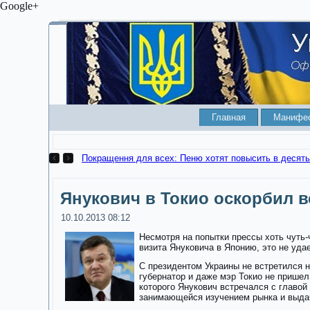
Google+
Главная
Манифе
Как ваше станет чужим. КСУ разрешил отбирать квар
Янукович в Токио оскорбил 
10.10.2013 08:12
Несмотря на попытки прессы хоть чуть-
визита Януковича в Японию, это не уда
С президентом Украины не встретился н
губернатор и даже мэр Токио не пришел
которого Янукович встречался с главой
занимающейся изучением рынка и выда