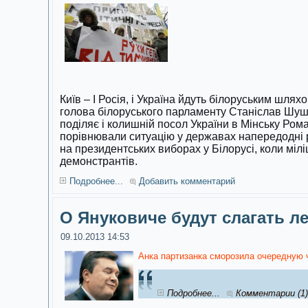
Київ – І Росія, і Україна йдуть білоруським шля
голова білоруського парламенту Станіслав Шуш
поділяє і колишній посол України в Мінську Ро
порівнювали ситуацію у державах напередодні р
на президентських виборах у Білорусі, коли мілі
демонстрантів.
Подробнее...
Добавить комментарий
О Януковиче будут слагать л
09.10.2013 14:53
Анка партизанка сморозила очередную 
Подробнее...
Комментарии (1