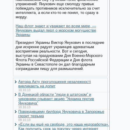
упражнений: Янукович еще смолоду привык
побеждать противников исключительно за счет
интеллекта, а если кто-то не понял, то сразу в
морду.
Наш флот знают и уважают во всем мире, —
Янукович выдал перл о морском могуществе
Украины
Президент Украины Виктор Янукович в последние
дни искренне радует украинцев адекватным
восприятием реальности. Вот и сегодня,
выступая на праздновании Дня Военно-Морского
Флота Российской Федерации и Дня флота
Украины в Севастополе он дал благодарным
согражданам пищу для размышлений.
Автора Акту проголошення незалежності
викликають на допит
10.10.13
В Донецкой области “люди в штатском” и
чиновники срывают акцию “Украина против
Януковича”
10.10.13
Повредившему билборд Януковича в Запорожье
грозит тюрьма
09.10.13
«Если вы ещё на свободе, это наша недоработка».
Как получить срок за покупку через интернет