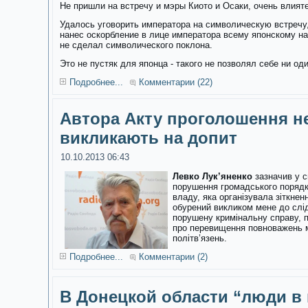
Не пришли на встречу и мэры Киото и Осаки, очень влия
Удалось уговорить императора на символическую встречу,
нанес оскорбление в лице императора всему японскому на
не сделал символического поклона.
Это не пустяк для японца - такого не позволял себе ни о
Подробнее...
Комментарии (22)
Автора Акту проголошення н
викликають на допит
10.10.2013 06:43
Левко Лук’яненко
зазначив у с
порушення громадського порядку
владу, яка організувала зіткне
обурений викликом мене до слі
порушену кримінальну справу, 
про перевищення повноважень м
політв’язень.
Подробнее...
Комментарии (2)
В Донецкой области “люди в