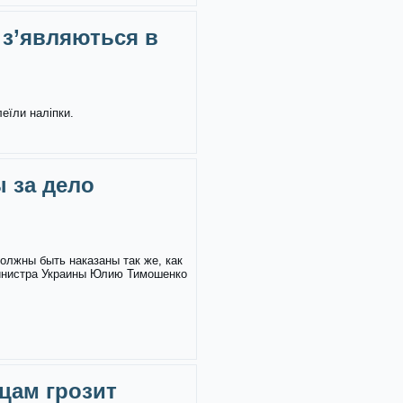
 з’являються в
леїли наліпки.
 за дело
олжны быть наказаны так же, как
инистра Украины Юлию Тимошенко
цам грозит