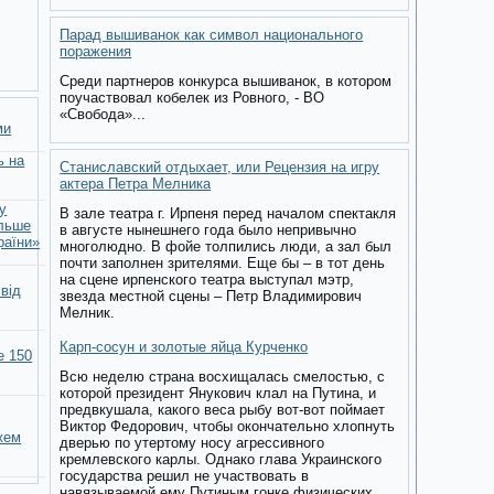
Парад вышиванок как символ национального
поражения
Среди партнеров конкурса вышиванок, в котором
поучаствовал кобелек из Ровного, - ВО
«Свобода»...
ми
ь на
Станиславский отдыхает, или Рецензия на игру
актера Петра Мелника
у
В зале театра г. Ирпеня перед началом спектакля
ільше
в августе нынешнего года было непривычно
раїни»
многолюдно. В фойе толпились люди, а зал был
почти заполнен зрителями. Еще бы – в тот день
на сцене ирпенского театра выступал мэтр,
 від
звезда местной сцены – Петр Владимирович
Мелник.
Карп-сосун и золотые яйца Курченко
е 150
Всю неделю страна восхищалась смелостью, с
которой президент Янукович клал на Путина, и
предвкушала, какого веса рыбу вот-вот поймает
Виктор Федорович, чтобы окончательно хлопнуть
жем
дверью по утертому носу агрессивного
кремлевского карлы. Однако глава Украинского
государства решил не участвовать в
навязываемой ему Путиным гонке физических