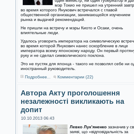
один министр, ни один губернатор и да
мэр Токио не пришел на утренний завтр
во время которого Янукович встречался с главой
общественной организации, занимающейся изучением
рынка и выдачей рекомендаций.
Не пришли на встречу и мэры Киото и Осаки, очень
влиятельные люди.
Удалось уговорить императора на символическую встреч
во время которой Янукович нанес оскорбление в лице
императора всему японскому народу. Он первый протян
руку и не сделал символического поклона.
Это не пустяк для японца - такого не позволял себе ни 
иностранный руководитель.
Подробнее...
Комментарии (22)
Автора Акту проголошення
незалежності викликають на
допит
10.10.2013 06:43
Левко Лук’яненко
зазначив у св
заяві, що «відповідальність за