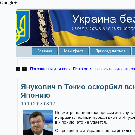
Google+
Главная
Манифест
Присоединиться
Покращення для всех: Пеню хотят повысить в десять ра
Янукович в Токио оскорбил вс
Японию
10.10.2013 08:12
Несмотря на попытки прессы хоть чуть-
исправить полный провал визита Януко
в Японию, это не удается.
С президентом Украины не встретился 