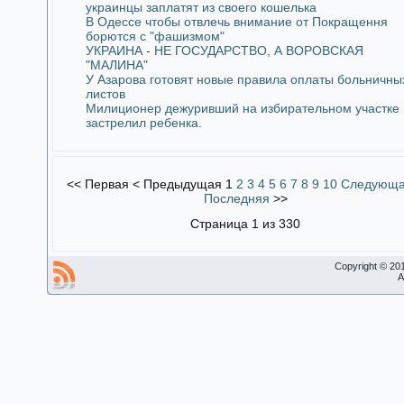
украинцы заплатят из своего кошелька
В Одессе чтобы отвлечь внимание от Покращення
борются с "фашизмом"
УКРАИНА - НЕ ГОСУДАРСТВО, А ВОРОВСКАЯ
"МАЛИНА"
У Азарова готовят новые правила оплаты больничны
листов
Милиционер дежуривший на избирательном участке
застрелил ребенка.
<<
Первая
<
Предыдущая
1
2
3
4
5
6
7
8
9
10
Следующ
Последняя
>>
Страница 1 из 330
Copyright © 20
A