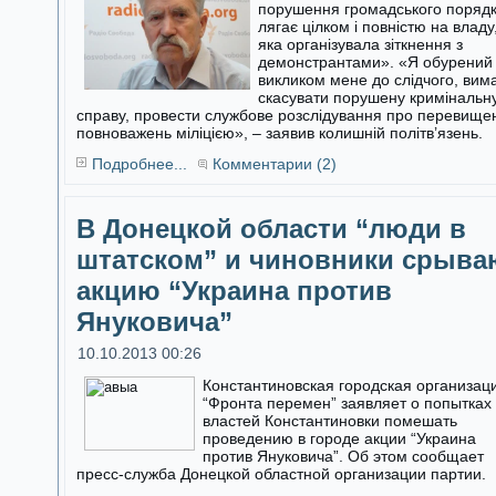
порушення громадського поряд
лягає цілком і повністю на владу
яка організувала зіткнення з
демонстрантами». «Я обурений
викликом мене до слідчого, вим
скасувати порушену кримінальн
справу, провести службове розслідування про перевище
повноважень міліцією», – заявив колишній політв’язень.
Подробнее...
Комментарии (2)
В Донецкой области “люди в
штатском” и чиновники срыва
акцию “Украина против
Януковича”
10.10.2013 00:26
Константиновская городская организац
“Фронта перемен” заявляет о попытках
властей Константиновки помешать
проведению в городе акции “Украина
против Януковича”. Об этом сообщает
пресс-служба Донецкой областной организации партии.