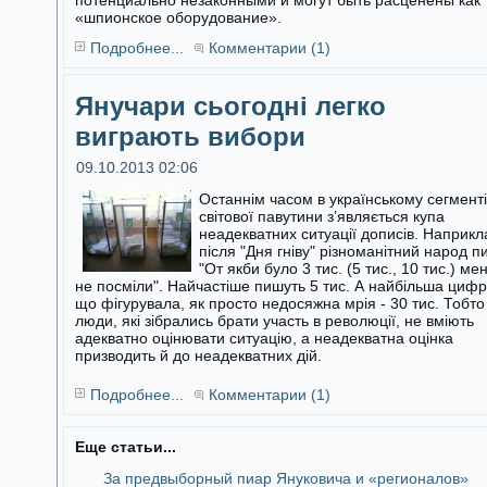
потенциально незаконными и могут быть расценены как
«шпионское оборудование».
Подробнее...
Комментарии (1)
Янучари сьогодні легко
виграють вибори
09.10.2013 02:06
Останнім часом в українському сегменті
світової павутини з’являється купа
неадекватних ситуації дописів. Наприкл
після "Дня гніву"
різноманітний народ п
"От якби було 3 тис. (5 тис., 10 тис.) ме
не посміли". Найчастіше пишуть 5 тис. А найбільша цифр
що фігурувала, як просто недосяжна мрія - 30 тис. Тобто
люди, які зібрались брати участь в революції, не вміють
адекватно оцінювати ситуацію, а неадекватна оцінка
призводить й до неадекватних дій.
Подробнее...
Комментарии (1)
Еще статьи...
За предвыборный пиар Януковича и «регионалов»