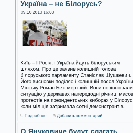
Україна – не Білорусь?
09.10.2013 16:03
Київ – І Росія, і Україна йдуть білоруським
шляхом. Про це заявив колишній голова
білоруського парламенту Станіслав Шушкевич.
Його висновки поділяє і колишній посол України
Мінську Роман Безсмертний. Вони порівнювали
ситуацію у державах напередодні річниці масо
протестів на президентських виборах у Білорусі
коли міліція затримала сотні демонстрантів.
Подробнее...
Добавить комментарий
О Януковиче будут слагать