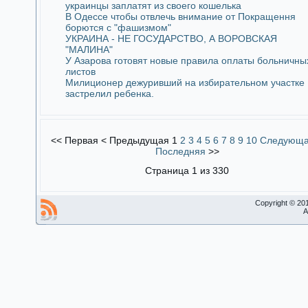
украинцы заплатят из своего кошелька
В Одессе чтобы отвлечь внимание от Покращення
борются с "фашизмом"
УКРАИНА - НЕ ГОСУДАРСТВО, А ВОРОВСКАЯ
"МАЛИНА"
У Азарова готовят новые правила оплаты больничны
листов
Милиционер дежуривший на избирательном участке
застрелил ребенка.
<<
Первая
<
Предыдущая
1
2
3
4
5
6
7
8
9
10
Следующ
Последняя
>>
Страница 1 из 330
Copyright © 20
A