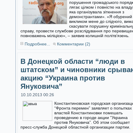
порушення громадського поряд
лягає цілком і повністю на владу
яка організувала зіткнення з
демонстрантами». «Я обурений
викликом мене до слідчого, вим
скасувати порушену кримінальн
справу, провести службове розслідування про перевище
повноважень міліцією», – заявив колишній політв’язень.
Подробнее...
Комментарии (2)
В Донецкой области “люди в
штатском” и чиновники срыва
акцию “Украина против
Януковича”
10.10.2013 00:26
Константиновская городская организац
“Фронта перемен” заявляет о попытках
властей Константиновки помешать
проведению в городе акции “Украина
против Януковича”. Об этом сообщает
пресс-служба Донецкой областной организации партии.