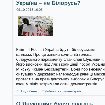
Україна – не Білорусь?
09.10.2013 16:03
Київ – І Росія, і Україна йдуть білоруським
шляхом. Про це заявив колишній голова
білоруського парламенту Станіслав Шушкевич.
Його висновки поділяє і колишній посол України
Мінську Роман Безсмертний. Вони порівнювали
ситуацію у державах напередодні річниці масо
протестів на президентських виборах у Білорусі
коли міліція затримала сотні демонстрантів.
Подробнее...
Добавить комментарий
О Януковиче будут слагать