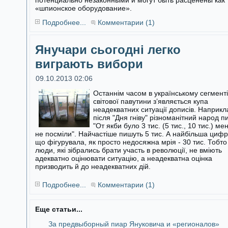
потенциально незаконными и могут быть расценены как
«шпионское оборудование».
Подробнее...
Комментарии (1)
Янучари сьогодні легко
виграють вибори
09.10.2013 02:06
Останнім часом в українському сегменті
світової павутини з’являється купа
неадекватних ситуації дописів. Наприкл
після "Дня гніву"
різноманітний народ п
"От якби було 3 тис. (5 тис., 10 тис.) ме
не посміли". Найчастіше пишуть 5 тис. А найбільша цифр
що фігурувала, як просто недосяжна мрія - 30 тис. Тобто
люди, які зібрались брати участь в революції, не вміють
адекватно оцінювати ситуацію, а неадекватна оцінка
призводить й до неадекватних дій.
Подробнее...
Комментарии (1)
Еще статьи...
За предвыборный пиар Януковича и «регионалов»