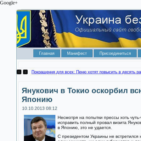
Google+
Главная
Манифест
Присоединиться
Покращення для всех: Пеню хотят повысить в десять ра
Янукович в Токио оскорбил вс
Японию
10.10.2013 08:12
Несмотря на попытки прессы хоть чуть-
исправить полный провал визита Януко
в Японию, это не удается.
С президентом Украины не встретился 