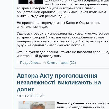
один министр, ни один губернатор и да
мэр Токио не пришел на утренний завтр
во время которого Янукович встречался с главой
общественной организации, занимающейся изучением
рынка и выдачей рекомендаций.
Не пришли на встречу и мэры Киото и Осаки, очень
влиятельные люди.
Удалось уговорить императора на символическую встреч
во время которой Янукович нанес оскорбление в лице
императора всему японскому народу. Он первый протян
руку и не сделал символического поклона.
Это не пустяк для японца - такого не позволял себе ни 
иностранный руководитель.
Подробнее...
Комментарии (22)
Автора Акту проголошення
незалежності викликають на
допит
10.10.2013 06:43
Левко Лук’яненко
зазначив у св
заяві, що «відповідальність за