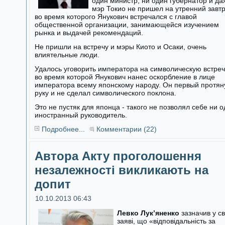
один министр, ни один губернатор и да
мэр Токио не пришел на утренний завтр
во время которого Янукович встречался с главой
общественной организации, занимающейся изучением
рынка и выдачей рекомендаций.
Не пришли на встречу и мэры Киото и Осаки, очень
влиятельные люди.
Удалось уговорить императора на символическую встреч
во время которой Янукович нанес оскорбление в лице
императора всему японскому народу. Он первый протян
руку и не сделал символического поклона.
Это не пустяк для японца - такого не позволял себе ни 
иностранный руководитель.
Подробнее...
Комментарии (22)
Автора Акту проголошення
незалежності викликають на
допит
10.10.2013 06:43
Левко Лук’яненко
зазначив у св
заяві, що «відповідальність за