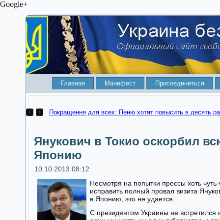
Google+
Главная
Манифест
Присоединиться
Покращення для всех: Пеню хотят повысить в десять ра
Янукович в Токио оскорбил вс
Японию
10.10.2013 08:12
Несмотря на попытки прессы хоть чуть-
исправить полный провал визита Януко
в Японию, это не удается.
С президентом Украины не встретился 