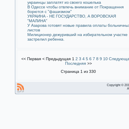
украинцы заплатят из своего кошелька
В Одессе чтобы отвлечь внимание от Покращення
борются с "фашизмом"
УКРАИНА - НЕ ГОСУДАРСТВО, А ВОРОВСКАЯ
"МАЛИНА"
У Азарова готовят новые правила оплаты больничны
листов
Милиционер дежуривший на избирательном участке
застрелил ребенка.
<<
Первая
<
Предыдущая
1
2
3
4
5
6
7
8
9
10
Следующ
Последняя
>>
Страница 1 из 330
Copyright © 20
A