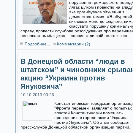
порушення громадського поряд
лягає цілком і повністю на владу
яка організувала зіткнення з
демонстрантами». «Я обурений
викликом мене до слідчого, вим
скасувати порушену кримінальн
справу, провести службове розслідування про перевище
повноважень міліцією», – заявив колишній політв’язень.
Подробнее...
Комментарии (2)
В Донецкой области “люди в
штатском” и чиновники срыва
акцию “Украина против
Януковича”
10.10.2013 00:26
Константиновская городская организац
“Фронта перемен” заявляет о попытках
властей Константиновки помешать
проведению в городе акции “Украина
против Януковича”. Об этом сообщает
пресс-служба Донецкой областной организации партии.