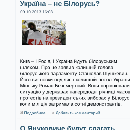
Україна – не Білорусь?
09.10.2013 16:03
Київ – І Росія, і Україна йдуть білоруським
шляхом. Про це заявив колишній голова
білоруського парламенту Станіслав Шушкевич.
Його висновки поділяє і колишній посол України
Мінську Роман Безсмертний. Вони порівнювали
ситуацію у державах напередодні річниці масо
протестів на президентських виборах у Білорусі
коли міліція затримала сотні демонстрантів.
Подробнее...
Добавить комментарий
О Януковиче будут слагать