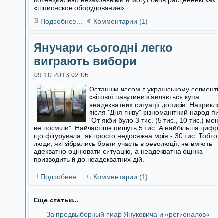
потенциально незаконными и могут быть расценены как
«шпионское оборудование».
Подробнее...
Комментарии (1)
Янучари сьогодні легко
виграють вибори
09.10.2013 02:06
Останнім часом в українському сегменті
світової павутини з’являється купа
неадекватних ситуації дописів. Наприкл
після "Дня гніву"
різноманітний народ п
"От якби було 3 тис. (5 тис., 10 тис.) ме
не посміли". Найчастіше пишуть 5 тис. А найбільша цифр
що фігурувала, як просто недосяжна мрія - 30 тис. Тобто
люди, які зібрались брати участь в революції, не вміють
адекватно оцінювати ситуацію, а неадекватна оцінка
призводить й до неадекватних дій.
Подробнее...
Комментарии (1)
Еще статьи...
За предвыборный пиар Януковича и «регионалов»