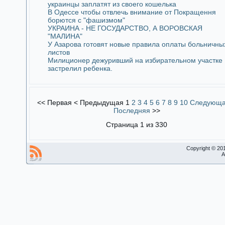
украинцы заплатят из своего кошелька
В Одессе чтобы отвлечь внимание от Покращення
борются с "фашизмом"
УКРАИНА - НЕ ГОСУДАРСТВО, А ВОРОВСКАЯ
"МАЛИНА"
У Азарова готовят новые правила оплаты больничны
листов
Милиционер дежуривший на избирательном участке
застрелил ребенка.
<<
Первая
<
Предыдущая
1
2
3
4
5
6
7
8
9
10
Следующ
Последняя
>>
Страница 1 из 330
Copyright © 20
A