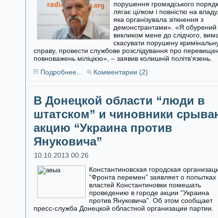
порушення громадського поряд
лягає цілком і повністю на владу
яка організувала зіткнення з
демонстрантами». «Я обурений
викликом мене до слідчого, вим
скасувати порушену кримінальн
справу, провести службове розслідування про перевище
повноважень міліцією», – заявив колишній політв’язень.
Подробнее...
Комментарии (2)
В Донецкой области “люди в
штатском” и чиновники срыва
акцию “Украина против
Януковича”
10.10.2013 00:26
Константиновская городская организац
“Фронта перемен” заявляет о попытках
властей Константиновки помешать
проведению в городе акции “Украина
против Януковича”. Об этом сообщает
пресс-служба Донецкой областной организации партии.