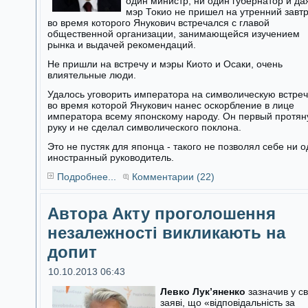
один министр, ни один губернатор и да
мэр Токио не пришел на утренний завтр
во время которого Янукович встречался с главой
общественной организации, занимающейся изучением
рынка и выдачей рекомендаций.
Не пришли на встречу и мэры Киото и Осаки, очень
влиятельные люди.
Удалось уговорить императора на символическую встреч
во время которой Янукович нанес оскорбление в лице
императора всему японскому народу. Он первый протян
руку и не сделал символического поклона.
Это не пустяк для японца - такого не позволял себе ни 
иностранный руководитель.
Подробнее...
Комментарии (22)
Автора Акту проголошення
незалежності викликають на
допит
10.10.2013 06:43
Левко Лук’яненко
зазначив у св
заяві, що «відповідальність за