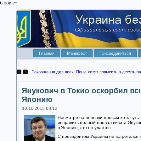
Google+
Главная
Манифест
Присоединиться
Покращення для всех: Пеню хотят повысить в десять ра
Янукович в Токио оскорбил вс
Японию
10.10.2013 08:12
Несмотря на попытки прессы хоть чуть-
исправить полный провал визита Януко
в Японию, это не удается.
С президентом Украины не встретился 