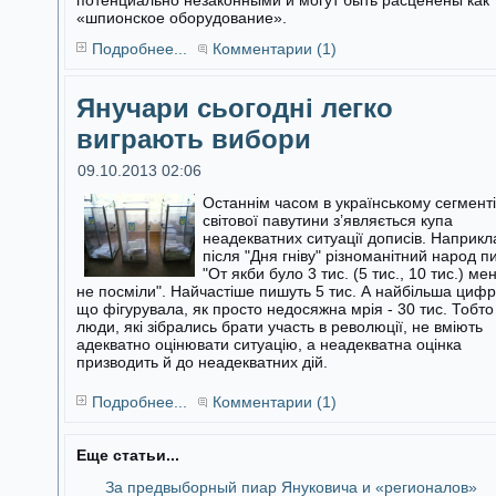
потенциально незаконными и могут быть расценены как
«шпионское оборудование».
Подробнее...
Комментарии (1)
Янучари сьогодні легко
виграють вибори
09.10.2013 02:06
Останнім часом в українському сегменті
світової павутини з’являється купа
неадекватних ситуації дописів. Наприкл
після "Дня гніву"
різноманітний народ п
"От якби було 3 тис. (5 тис., 10 тис.) ме
не посміли". Найчастіше пишуть 5 тис. А найбільша цифр
що фігурувала, як просто недосяжна мрія - 30 тис. Тобто
люди, які зібрались брати участь в революції, не вміють
адекватно оцінювати ситуацію, а неадекватна оцінка
призводить й до неадекватних дій.
Подробнее...
Комментарии (1)
Еще статьи...
За предвыборный пиар Януковича и «регионалов»