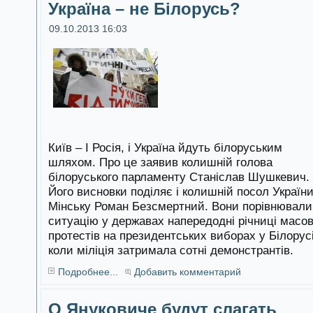
Україна – не Білорусь?
09.10.2013 16:03
Київ – І Росія, і Україна йдуть білоруським
шляхом. Про це заявив колишній голова
білоруського парламенту Станіслав Шушкевич.
Його висновки поділяє і колишній посол України
Мінську Роман Безсмертний. Вони порівнювали
ситуацію у державах напередодні річниці масо
протестів на президентських виборах у Білорусі
коли міліція затримала сотні демонстрантів.
Подробнее...
Добавить комментарий
О Януковиче будут слагать