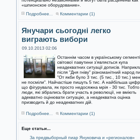
потенциально незаконными и могут быть расценены как
«шпионское оборудование».
Подробнее...
Комментарии (1)
Янучари сьогодні легко
виграють вибори
09.10.2013 02:06
Останнім часом в українському сегменті
світової павутини з’являється купа
неадекватних ситуації дописів. Наприкл
після "Дня гніву"
різноманітний народ п
"От якби було 3 тис. (5 тис., 10 тис.) ме
не посміли". Найчастіше пишуть 5 тис. А найбільша цифр
що фігурувала, як просто недосяжна мрія - 30 тис. Тобто
люди, які зібрались брати участь в революції, не вміють
адекватно оцінювати ситуацію, а неадекватна оцінка
призводить й до неадекватних дій.
Подробнее...
Комментарии (1)
Еще статьи...
За предвыборный пиар Януковича и «регионалов»