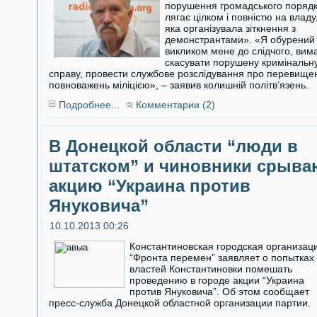
порушення громадського поряд
лягає цілком і повністю на владу
яка організувала зіткнення з
демонстрантами». «Я обурений
викликом мене до слідчого, вим
скасувати порушену кримінальн
справу, провести службове розслідування про перевище
повноважень міліцією», – заявив колишній політв’язень.
Подробнее...
Комментарии (2)
В Донецкой области “люди в
штатском” и чиновники срыва
акцию “Украина против
Януковича”
10.10.2013 00:26
Константиновская городская организац
“Фронта перемен” заявляет о попытках
властей Константиновки помешать
проведению в городе акции “Украина
против Януковича”. Об этом сообщает
пресс-служба Донецкой областной организации партии.