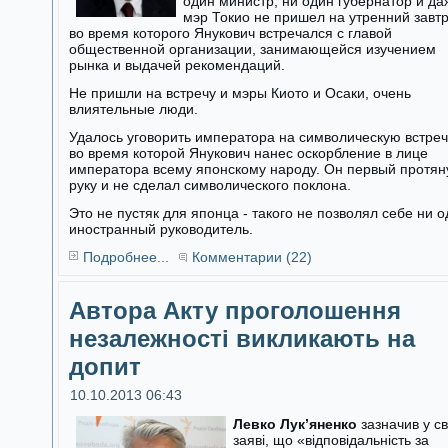
один министр, ни один губернатор и да
мэр Токио не пришел на утренний завтр
во время которого Янукович встречался с главой
общественной организации, занимающейся изучением
рынка и выдачей рекомендаций.
Не пришли на встречу и мэры Киото и Осаки, очень
влиятельные люди.
Удалось уговорить императора на символическую встреч
во время которой Янукович нанес оскорбление в лице
императора всему японскому народу. Он первый протян
руку и не сделал символического поклона.
Это не пустяк для японца - такого не позволял себе ни 
иностранный руководитель.
Подробнее...
Комментарии (22)
Автора Акту проголошення
незалежності викликають на
допит
10.10.2013 06:43
Левко Лук’яненко
зазначив у св
заяві, що «відповідальність за