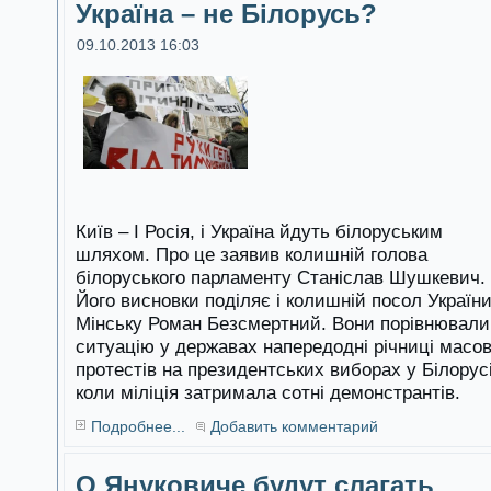
Україна – не Білорусь?
09.10.2013 16:03
Київ – І Росія, і Україна йдуть білоруським
шляхом. Про це заявив колишній голова
білоруського парламенту Станіслав Шушкевич.
Його висновки поділяє і колишній посол України
Мінську Роман Безсмертний. Вони порівнювали
ситуацію у державах напередодні річниці масо
протестів на президентських виборах у Білорусі
коли міліція затримала сотні демонстрантів.
Подробнее...
Добавить комментарий
О Януковиче будут слагать