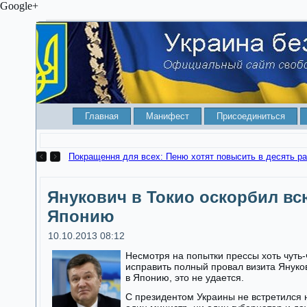
Google+
Главная
Манифест
Присоединиться
Покращення для всех: Пеню хотят повысить в десять ра
Янукович в Токио оскорбил вс
Японию
10.10.2013 08:12
Несмотря на попытки прессы хоть чуть-
исправить полный провал визита Януко
в Японию, это не удается.
С президентом Украины не встретился 