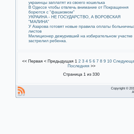
украинцы заплатят из своего кошелька
В Одессе чтобы отвлечь внимание от Покращення
борются с "фашизмом"
УКРАИНА - НЕ ГОСУДАРСТВО, А ВОРОВСКАЯ
"МАЛИНА"
У Азарова готовят новые правила оплаты больничны
листов
Милиционер дежуривший на избирательном участке
застрелил ребенка.
<<
Первая
<
Предыдущая
1
2
3
4
5
6
7
8
9
10
Следующ
Последняя
>>
Страница 1 из 330
Copyright © 20
A