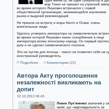
один министр, ни один губернатор и да
мэр Токио не пришел на утренний завтр
во время которого Янукович встречался с главой
общественной организации, занимающейся изучением
рынка и выдачей рекомендаций.
Не пришли на встречу и мэры Киото и Осаки, очень
влиятельные люди.
Удалось уговорить императора на символическую встреч
во время которой Янукович нанес оскорбление в лице
императора всему японскому народу. Он первый протян
руку и не сделал символического поклона.
Это не пустяк для японца - такого не позволял себе ни 
иностранный руководитель.
Подробнее...
Комментарии (22)
Автора Акту проголошення
незалежності викликають на
допит
10.10.2013 06:43
Левко Лук’яненко
зазначив у св
заяві, що «відповідальність за