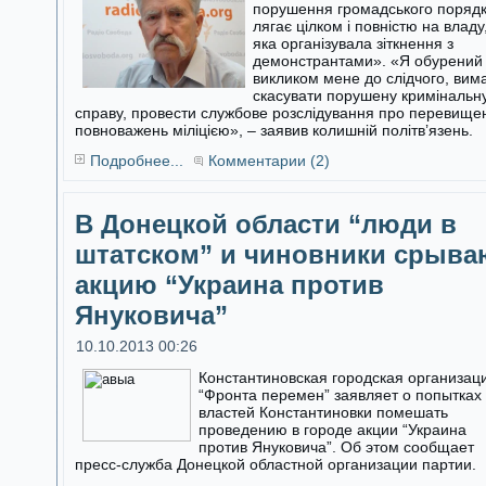
порушення громадського поряд
лягає цілком і повністю на владу
яка організувала зіткнення з
демонстрантами». «Я обурений
викликом мене до слідчого, вим
скасувати порушену кримінальн
справу, провести службове розслідування про перевище
повноважень міліцією», – заявив колишній політв’язень.
Подробнее...
Комментарии (2)
В Донецкой области “люди в
штатском” и чиновники срыва
акцию “Украина против
Януковича”
10.10.2013 00:26
Константиновская городская организац
“Фронта перемен” заявляет о попытках
властей Константиновки помешать
проведению в городе акции “Украина
против Януковича”. Об этом сообщает
пресс-служба Донецкой областной организации партии.