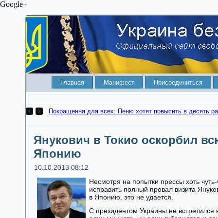
Google+
Главная
Манифест
Присоединиться
Покращення для всех: Пеню хотят повысить в десять ра
Янукович в Токио оскорбил вс
Японию
10.10.2013 08:12
Несмотря на попытки прессы хоть чуть-
исправить полный провал визита Януко
в Японию, это не удается.
С президентом Украины не встретился 