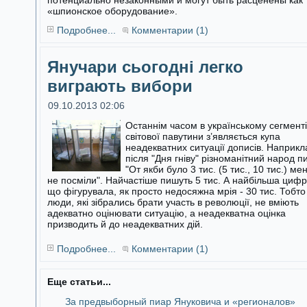
потенциально незаконными и могут быть расценены как
«шпионское оборудование».
Подробнее...
Комментарии (1)
Янучари сьогодні легко
виграють вибори
09.10.2013 02:06
Останнім часом в українському сегменті
світової павутини з’являється купа
неадекватних ситуації дописів. Наприкл
після "Дня гніву"
різноманітний народ п
"От якби було 3 тис. (5 тис., 10 тис.) ме
не посміли". Найчастіше пишуть 5 тис. А найбільша цифр
що фігурувала, як просто недосяжна мрія - 30 тис. Тобто
люди, які зібрались брати участь в революції, не вміють
адекватно оцінювати ситуацію, а неадекватна оцінка
призводить й до неадекватних дій.
Подробнее...
Комментарии (1)
Еще статьи...
За предвыборный пиар Януковича и «регионалов»