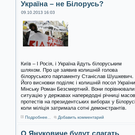
Україна – не Білорусь?
09.10.2013 16:03
Київ – І Росія, і Україна йдуть білоруським
шляхом. Про це заявив колишній голова
білоруського парламенту Станіслав Шушкевич.
Його висновки поділяє і колишній посол України
Мінську Роман Безсмертний. Вони порівнювали
ситуацію у державах напередодні річниці масо
протестів на президентських виборах у Білорусі
коли міліція затримала сотні демонстрантів.
Подробнее...
Добавить комментарий
О Януковиче будут слагать