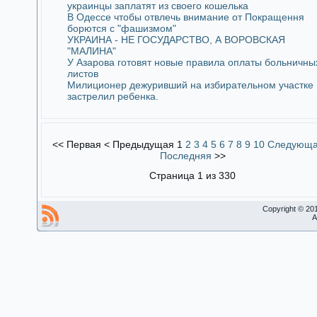
украинцы заплатят из своего кошелька
В Одессе чтобы отвлечь внимание от Покращення
борются с "фашизмом"
УКРАИНА - НЕ ГОСУДАРСТВО, А ВОРОВСКАЯ
"МАЛИНА"
У Азарова готовят новые правила оплаты больничны
листов
Милиционер дежуривший на избирательном участке
застрелил ребенка.
<<
Первая
<
Предыдущая
1
2
3
4
5
6
7
8
9
10
Следующ
Последняя
>>
Страница 1 из 330
Copyright © 20
A