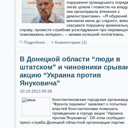
порушення громадського поряд
лягає цілком і повністю на владу
яка організувала зіткнення з
демонстрантами». «Я обурений
викликом мене до слідчого, вим
скасувати порушену кримінальн
справу, провести службове розслідування про перевище
повноважень міліцією», – заявив колишній політв’язень.
Подробнее...
Комментарии (2)
В Донецкой области “люди в
штатском” и чиновники срыва
акцию “Украина против
Януковича”
10.10.2013 00:26
Константиновская городская организац
“Фронта перемен” заявляет о попытках
властей Константиновки помешать
проведению в городе акции “Украина
против Януковича”. Об этом сообщает
пресс-служба Донецкой областной организации партии.