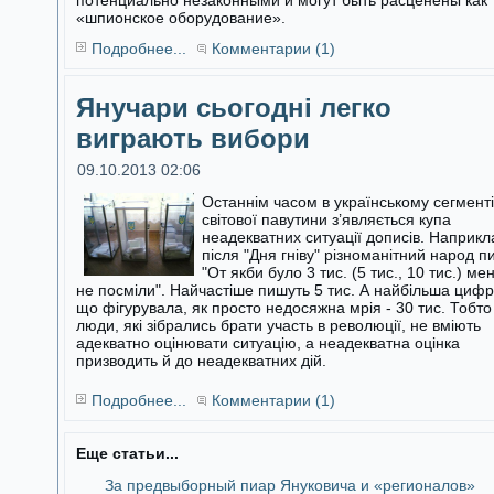
потенциально незаконными и могут быть расценены как
«шпионское оборудование».
Подробнее...
Комментарии (1)
Янучари сьогодні легко
виграють вибори
09.10.2013 02:06
Останнім часом в українському сегменті
світової павутини з’являється купа
неадекватних ситуації дописів. Наприкл
після "Дня гніву"
різноманітний народ п
"От якби було 3 тис. (5 тис., 10 тис.) ме
не посміли". Найчастіше пишуть 5 тис. А найбільша цифр
що фігурувала, як просто недосяжна мрія - 30 тис. Тобто
люди, які зібрались брати участь в революції, не вміють
адекватно оцінювати ситуацію, а неадекватна оцінка
призводить й до неадекватних дій.
Подробнее...
Комментарии (1)
Еще статьи...
За предвыборный пиар Януковича и «регионалов»