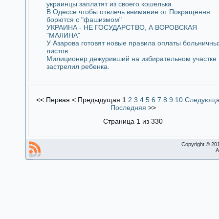
украинцы заплатят из своего кошелька
В Одессе чтобы отвлечь внимание от Покращення
борются с "фашизмом"
УКРАИНА - НЕ ГОСУДАРСТВО, А ВОРОВСКАЯ
"МАЛИНА"
У Азарова готовят новые правила оплаты больничны
листов
Милиционер дежуривший на избирательном участке
застрелил ребенка.
<<
Первая
<
Предыдущая
1
2
3
4
5
6
7
8
9
10
Следующ
Последняя
>>
Страница 1 из 330
Copyright © 20
A