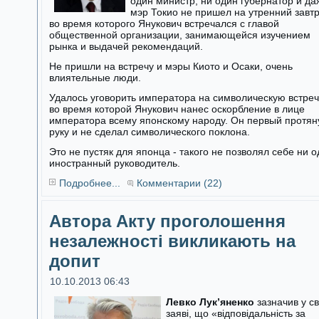
один министр, ни один губернатор и да
мэр Токио не пришел на утренний завтр
во время которого Янукович встречался с главой
общественной организации, занимающейся изучением
рынка и выдачей рекомендаций.
Не пришли на встречу и мэры Киото и Осаки, очень
влиятельные люди.
Удалось уговорить императора на символическую встреч
во время которой Янукович нанес оскорбление в лице
императора всему японскому народу. Он первый протян
руку и не сделал символического поклона.
Это не пустяк для японца - такого не позволял себе ни 
иностранный руководитель.
Подробнее...
Комментарии (22)
Автора Акту проголошення
незалежності викликають на
допит
10.10.2013 06:43
Левко Лук’яненко
зазначив у св
заяві, що «відповідальність за