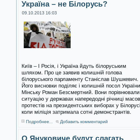
Україна – не Білорусь?
09.10.2013 16:03
Київ – І Росія, і Україна йдуть білоруським
шляхом. Про це заявив колишній голова
білоруського парламенту Станіслав Шушкевич.
Його висновки поділяє і колишній посол України
Мінську Роман Безсмертний. Вони порівнювали
ситуацію у державах напередодні річниці масо
протестів на президентських виборах у Білорусі
коли міліція затримала сотні демонстрантів.
Подробнее...
Добавить комментарий
О Януковиче будут слагать