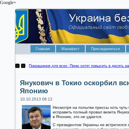
Google+
Главная
Манифест
Присоединиться
Покращення для всех: Пеню хотят повысить в десять ра
Янукович в Токио оскорбил вс
Японию
10.10.2013 08:12
Несмотря на попытки прессы хоть чуть-
исправить полный провал визита Януко
в Японию, это не удается.
С президентом Украины не встретился 