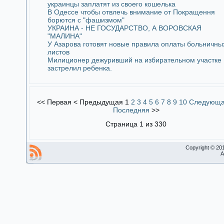
украинцы заплатят из своего кошелька
В Одессе чтобы отвлечь внимание от Покращення
борются с "фашизмом"
УКРАИНА - НЕ ГОСУДАРСТВО, А ВОРОВСКАЯ
"МАЛИНА"
У Азарова готовят новые правила оплаты больничны
листов
Милиционер дежуривший на избирательном участке
застрелил ребенка.
<<
Первая
<
Предыдущая
1
2
3
4
5
6
7
8
9
10
Следующ
Последняя
>>
Страница 1 из 330
Copyright © 20
A