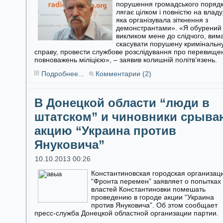
порушення громадського поряд
лягає цілком і повністю на владу
яка організувала зіткнення з
демонстрантами». «Я обурений
викликом мене до слідчого, вим
скасувати порушену кримінальн
справу, провести службове розслідування про перевище
повноважень міліцією», – заявив колишній політв’язень.
Подробнее...
Комментарии (2)
В Донецкой области “люди в
штатском” и чиновники срыва
акцию “Украина против
Януковича”
10.10.2013 00:26
Константиновская городская организац
“Фронта перемен” заявляет о попытках
властей Константиновки помешать
проведению в городе акции “Украина
против Януковича”. Об этом сообщает
пресс-служба Донецкой областной организации партии.