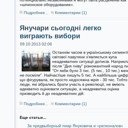
потенциально незаконными и могут быть расценены как
«шпионское оборудование».
Подробнее...
Комментарии (1)
Янучари сьогодні легко
виграють вибори
09.10.2013 02:06
Останнім часом в українському сегменті
світової павутини з’являється купа
неадекватних ситуації дописів. Наприкл
після "Дня гніву"
різноманітний народ п
"От якби було 3 тис. (5 тис., 10 тис.) ме
не посміли". Найчастіше пишуть 5 тис. А найбільша цифр
що фігурувала, як просто недосяжна мрія - 30 тис. Тобто
люди, які зібрались брати участь в революції, не вміють
адекватно оцінювати ситуацію, а неадекватна оцінка
призводить й до неадекватних дій.
Подробнее...
Комментарии (1)
Еще статьи...
За предвыборный пиар Януковича и «регионалов»