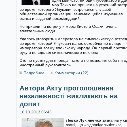
один министр, ни один губернатор и да
мэр Токио не пришел на утренний завтр
во время которого Янукович встречался с главой
общественной организации, занимающейся изучением
рынка и выдачей рекомендаций.
Не пришли на встречу и мэры Киото и Осаки, очень
влиятельные люди.
Удалось уговорить императора на символическую встреч
во время которой Янукович нанес оскорбление в лице
императора всему японскому народу. Он первый протян
руку и не сделал символического поклона.
Это не пустяк для японца - такого не позволял себе ни 
иностранный руководитель.
Подробнее...
Комментарии (22)
Автора Акту проголошення
незалежності викликають на
допит
10.10.2013 06:43
Левко Лук’яненко
зазначив у св
заяві, що «відповідальність за