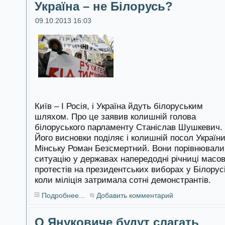
Україна – не Білорусь?
09.10.2013 16:03
Київ – І Росія, і Україна йдуть білоруським
шляхом. Про це заявив колишній голова
білоруського парламенту Станіслав Шушкевич.
Його висновки поділяє і колишній посол України
Мінську Роман Безсмертний. Вони порівнювали
ситуацію у державах напередодні річниці масо
протестів на президентських виборах у Білорусі
коли міліція затримала сотні демонстрантів.
Подробнее...
Добавить комментарий
О Януковиче будут слагать