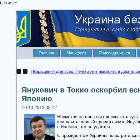
Google+
Главная
Манифест
Присоединиться
Покращення для всех: Пеню хотят повысить в десять ра
Янукович в Токио оскорбил вс
Японию
10.10.2013 08:12
Несмотря на попытки прессы хоть чуть-
исправить полный провал визита Януко
в Японию, это не удается.
С президентом Украины не встретился 