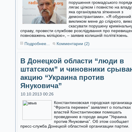
порушення громадського поряд
лягає цілком і повністю на владу
яка організувала зіткнення з
демонстрантами». «Я обурений
викликом мене до слідчого, вим
скасувати порушену кримінальн
справу, провести службове розслідування про перевище
повноважень міліцією», – заявив колишній політв’язень.
Подробнее...
Комментарии (2)
В Донецкой области “люди в
штатском” и чиновники срыва
акцию “Украина против
Януковича”
10.10.2013 00:26
Константиновская городская организац
“Фронта перемен” заявляет о попытках
властей Константиновки помешать
проведению в городе акции “Украина
против Януковича”. Об этом сообщает
пресс-служба Донецкой областной организации партии.