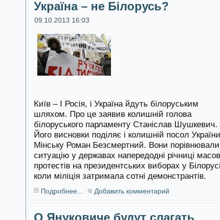
Україна – не Білорусь?
09.10.2013 16:03
Київ – І Росія, і Україна йдуть білоруським
шляхом. Про це заявив колишній голова
білоруського парламенту Станіслав Шушкевич.
Його висновки поділяє і колишній посол України
Мінську Роман Безсмертний. Вони порівнювали
ситуацію у державах напередодні річниці масо
протестів на президентських виборах у Білорусі
коли міліція затримала сотні демонстрантів.
Подробнее...
Добавить комментарий
О Януковиче будут слагать