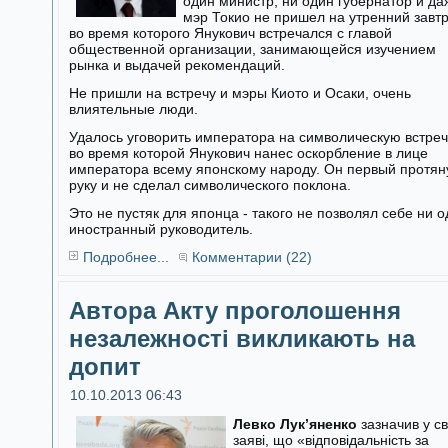
один министр, ни один губернатор и да
мэр Токио не пришел на утренний завтр
во время которого Янукович встречался с главой
общественной организации, занимающейся изучением
рынка и выдачей рекомендаций.
Не пришли на встречу и мэры Киото и Осаки, очень
влиятельные люди.
Удалось уговорить императора на символическую встреч
во время которой Янукович нанес оскорбление в лице
императора всему японскому народу. Он первый протян
руку и не сделал символического поклона.
Это не пустяк для японца - такого не позволял себе ни 
иностранный руководитель.
Подробнее...
Комментарии (22)
Автора Акту проголошення
незалежності викликають на
допит
10.10.2013 06:43
Левко Лук’яненко
зазначив у св
заяві, що «відповідальність за