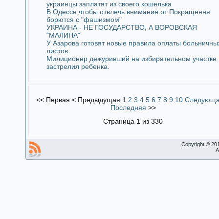
украинцы заплатят из своего кошелька
В Одессе чтобы отвлечь внимание от Покращення
борются с "фашизмом"
УКРАИНА - НЕ ГОСУДАРСТВО, А ВОРОВСКАЯ
"МАЛИНА"
У Азарова готовят новые правила оплаты больничны
листов
Милиционер дежуривший на избирательном участке
застрелил ребенка.
<<
Первая
<
Предыдущая
1
2
3
4
5
6
7
8
9
10
Следующ
Последняя
>>
Страница 1 из 330
Copyright © 20
A