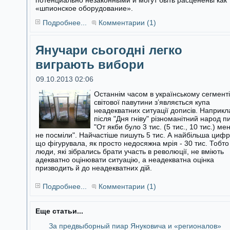
потенциально незаконными и могут быть расценены как
«шпионское оборудование».
Подробнее...
Комментарии (1)
Янучари сьогодні легко
виграють вибори
09.10.2013 02:06
Останнім часом в українському сегменті
світової павутини з’являється купа
неадекватних ситуації дописів. Наприкл
після "Дня гніву"
різноманітний народ п
"От якби було 3 тис. (5 тис., 10 тис.) ме
не посміли". Найчастіше пишуть 5 тис. А найбільша цифр
що фігурувала, як просто недосяжна мрія - 30 тис. Тобто
люди, які зібрались брати участь в революції, не вміють
адекватно оцінювати ситуацію, а неадекватна оцінка
призводить й до неадекватних дій.
Подробнее...
Комментарии (1)
Еще статьи...
За предвыборный пиар Януковича и «регионалов»