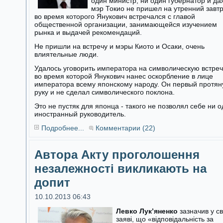
один министр, ни один губернатор и да
мэр Токио не пришел на утренний завтр
во время которого Янукович встречался с главой
общественной организации, занимающейся изучением
рынка и выдачей рекомендаций.
Не пришли на встречу и мэры Киото и Осаки, очень
влиятельные люди.
Удалось уговорить императора на символическую встреч
во время которой Янукович нанес оскорбление в лице
императора всему японскому народу. Он первый протян
руку и не сделал символического поклона.
Это не пустяк для японца - такого не позволял себе ни 
иностранный руководитель.
Подробнее...
Комментарии (22)
Автора Акту проголошення
незалежності викликають на
допит
10.10.2013 06:43
Левко Лук’яненко
зазначив у св
заяві, що «відповідальність за