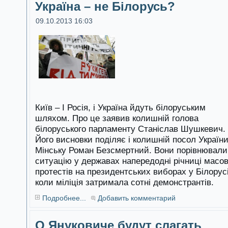
Україна – не Білорусь?
09.10.2013 16:03
Київ – І Росія, і Україна йдуть білоруським
шляхом. Про це заявив колишній голова
білоруського парламенту Станіслав Шушкевич.
Його висновки поділяє і колишній посол України
Мінську Роман Безсмертний. Вони порівнювали
ситуацію у державах напередодні річниці масо
протестів на президентських виборах у Білорусі
коли міліція затримала сотні демонстрантів.
Подробнее...
Добавить комментарий
О Януковиче будут слагать