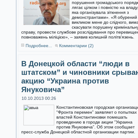
порушення громадського поряд
лягає цілком і повністю на владу
яка організувала зіткнення з
демонстрантами». «Я обурений
викликом мене до слідчого, вим
скасувати порушену кримінальн
справу, провести службове розслідування про перевище
повноважень міліцією», – заявив колишній політв’язень.
Подробнее...
Комментарии (2)
В Донецкой области “люди в
штатском” и чиновники срыва
акцию “Украина против
Януковича”
10.10.2013 00:26
Константиновская городская организац
“Фронта перемен” заявляет о попытках
властей Константиновки помешать
проведению в городе акции “Украина
против Януковича”. Об этом сообщает
пресс-служба Донецкой областной организации партии.