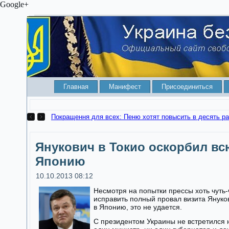
Google+
Главная
Манифест
Присоединиться
Покращення для всех: Пеню хотят повысить в десять ра
Янукович в Токио оскорбил вс
Японию
10.10.2013 08:12
Несмотря на попытки прессы хоть чуть-
исправить полный провал визита Януко
в Японию, это не удается.
С президентом Украины не встретился 