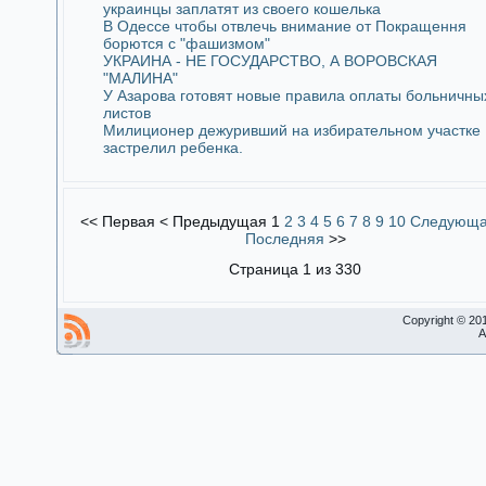
украинцы заплатят из своего кошелька
В Одессе чтобы отвлечь внимание от Покращення
борются с "фашизмом"
УКРАИНА - НЕ ГОСУДАРСТВО, А ВОРОВСКАЯ
"МАЛИНА"
У Азарова готовят новые правила оплаты больничны
листов
Милиционер дежуривший на избирательном участке
застрелил ребенка.
<<
Первая
<
Предыдущая
1
2
3
4
5
6
7
8
9
10
Следующ
Последняя
>>
Страница 1 из 330
Copyright © 20
A