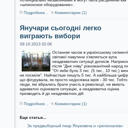
потенциально незаконными и могут быть расценены как
«шпионское оборудование».
Подробнее...
Комментарии (1)
Янучари сьогодні легко
виграють вибори
09.10.2013 02:06
Останнім часом в українському сегменті
світової павутини з’являється купа
неадекватних ситуації дописів. Наприкл
після "Дня гніву"
різноманітний народ п
"От якби було 3 тис. (5 тис., 10 тис.) ме
не посміли". Найчастіше пишуть 5 тис. А найбільша цифр
що фігурувала, як просто недосяжна мрія - 30 тис. Тобто
люди, які зібрались брати участь в революції, не вміють
адекватно оцінювати ситуацію, а неадекватна оцінка
призводить й до неадекватних дій.
Подробнее...
Комментарии (1)
Еще статьи...
За предвыборный пиар Януковича и «регионалов»