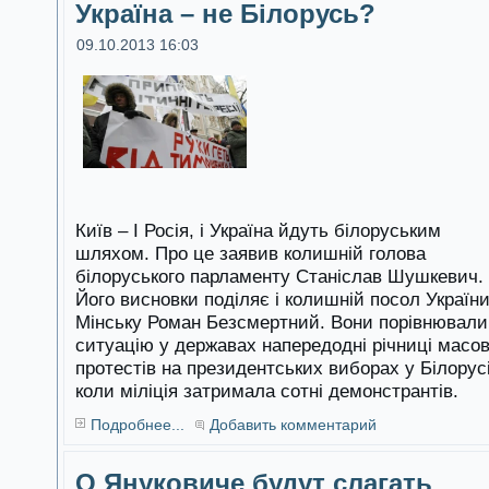
Україна – не Білорусь?
09.10.2013 16:03
Київ – І Росія, і Україна йдуть білоруським
шляхом. Про це заявив колишній голова
білоруського парламенту Станіслав Шушкевич.
Його висновки поділяє і колишній посол України
Мінську Роман Безсмертний. Вони порівнювали
ситуацію у державах напередодні річниці масо
протестів на президентських виборах у Білорусі
коли міліція затримала сотні демонстрантів.
Подробнее...
Добавить комментарий
О Януковиче будут слагать