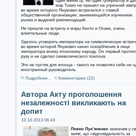
один министр, ни один губернатор и да
мэр Токио не пришел на утренний завтр
во время которого Янукович встречался с главой
общественной организации, занимающейся изучением
рынка и выдачей рекомендаций.
Не пришли на встречу и мэры Киото и Осаки, очень
влиятельные люди.
Удалось уговорить императора на символическую встреч
во время которой Янукович нанес оскорбление в лице
императора всему японскому народу. Он первый протян
руку и не сделал символического поклона.
Это не пустяк для японца - такого не позволял себе ни 
иностранный руководитель.
Подробнее...
Комментарии (22)
Автора Акту проголошення
незалежності викликають на
допит
10.10.2013 06:43
Левко Лук’яненко
зазначив у св
заяві, що «відповідальність за