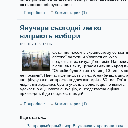
потенциально незаконными и могут быть расценены как
«шпионское оборудование».
Подробнее...
Комментарии (1)
Янучари сьогодні легко
виграють вибори
09.10.2013 02:06
Останнім часом в українському сегменті
світової павутини з’являється купа
неадекватних ситуації дописів. Наприкл
після "Дня гніву"
різноманітний народ п
"От якби було 3 тис. (5 тис., 10 тис.) ме
не посміли". Найчастіше пишуть 5 тис. А найбільша цифр
що фігурувала, як просто недосяжна мрія - 30 тис. Тобто
люди, які зібрались брати участь в революції, не вміють
адекватно оцінювати ситуацію, а неадекватна оцінка
призводить й до неадекватних дій.
Подробнее...
Комментарии (1)
Еще статьи...
За предвыборный пиар Януковича и «регионалов»