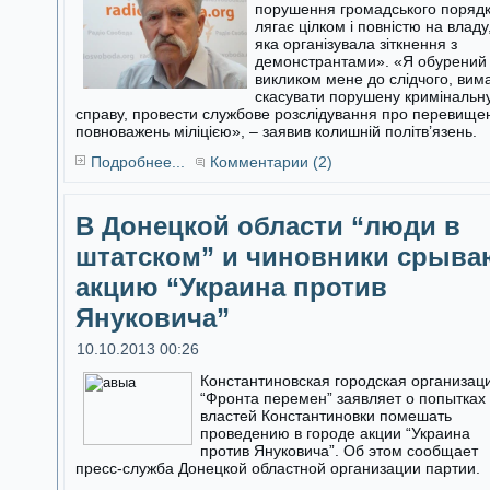
порушення громадського поряд
лягає цілком і повністю на владу
яка організувала зіткнення з
демонстрантами». «Я обурений
викликом мене до слідчого, вим
скасувати порушену кримінальн
справу, провести службове розслідування про перевище
повноважень міліцією», – заявив колишній політв’язень.
Подробнее...
Комментарии (2)
В Донецкой области “люди в
штатском” и чиновники срыва
акцию “Украина против
Януковича”
10.10.2013 00:26
Константиновская городская организац
“Фронта перемен” заявляет о попытках
властей Константиновки помешать
проведению в городе акции “Украина
против Януковича”. Об этом сообщает
пресс-служба Донецкой областной организации партии.