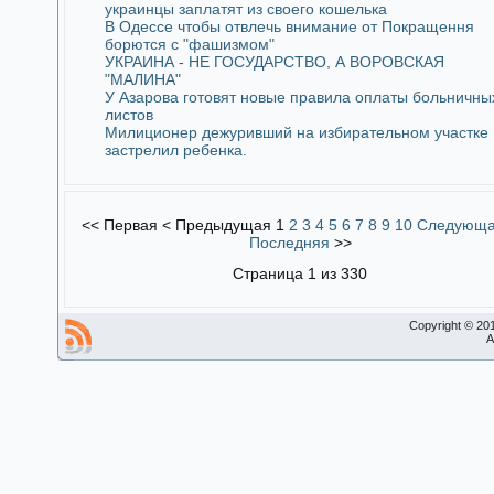
украинцы заплатят из своего кошелька
В Одессе чтобы отвлечь внимание от Покращення
борются с "фашизмом"
УКРАИНА - НЕ ГОСУДАРСТВО, А ВОРОВСКАЯ
"МАЛИНА"
У Азарова готовят новые правила оплаты больничны
листов
Милиционер дежуривший на избирательном участке
застрелил ребенка.
<<
Первая
<
Предыдущая
1
2
3
4
5
6
7
8
9
10
Следующ
Последняя
>>
Страница 1 из 330
Copyright © 20
A