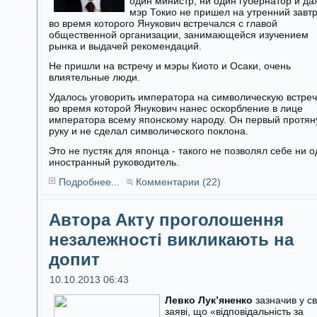
один министр, ни один губернатор и да
мэр Токио не пришел на утренний завтр
во время которого Янукович встречался с главой
общественной организации, занимающейся изучением
рынка и выдачей рекомендаций.
Не пришли на встречу и мэры Киото и Осаки, очень
влиятельные люди.
Удалось уговорить императора на символическую встреч
во время которой Янукович нанес оскорбление в лице
императора всему японскому народу. Он первый протян
руку и не сделал символического поклона.
Это не пустяк для японца - такого не позволял себе ни 
иностранный руководитель.
Подробнее...
Комментарии (22)
Автора Акту проголошення
незалежності викликають на
допит
10.10.2013 06:43
Левко Лук’яненко
зазначив у св
заяві, що «відповідальність за