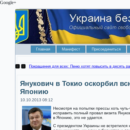
Google+
Главная
Манифест
Присоединиться
Покращення для всех: Пеню хотят повысить в десять ра
Янукович в Токио оскорбил вс
Японию
10.10.2013 08:12
Несмотря на попытки прессы хоть чуть-
исправить полный провал визита Януко
в Японию, это не удается.
С президентом Украины не встретился 