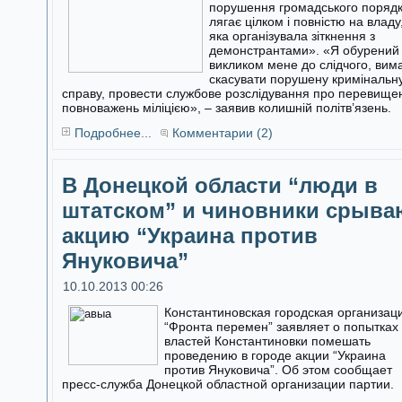
порушення громадського поряд
лягає цілком і повністю на владу
яка організувала зіткнення з
демонстрантами». «Я обурений
викликом мене до слідчого, вим
скасувати порушену кримінальн
справу, провести службове розслідування про перевище
повноважень міліцією», – заявив колишній політв’язень.
Подробнее...
Комментарии (2)
В Донецкой области “люди в
штатском” и чиновники срыва
акцию “Украина против
Януковича”
10.10.2013 00:26
Константиновская городская организац
“Фронта перемен” заявляет о попытках
властей Константиновки помешать
проведению в городе акции “Украина
против Януковича”. Об этом сообщает
пресс-служба Донецкой областной организации партии.