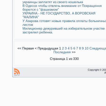
украинцы заплатят из своего кошелька
В Одессе чтобы отвлечь внимание от Покращення
борются с "фашизмом"
УКРАИНА - НЕ ГОСУДАРСТВО, А ВОРОВСКАЯ
"МАЛИНА"
У Азарова готовят новые правила оплаты больничны
листов
Милиционер дежуривший на избирательном участке
застрелил ребенка.
<<
Первая
<
Предыдущая
1
2
3
4
5
6
7
8
9
10
Следующ
Последняя
>>
Страница 1 из 330
Copyright © 20
A