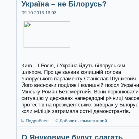
Україна – не Білорусь?
09.10.2013 16:03
Київ – І Росія, і Україна йдуть білоруським
шляхом. Про це заявив колишній голова
білоруського парламенту Станіслав Шушкевич.
Його висновки поділяє і колишній посол України
Мінську Роман Безсмертний. Вони порівнювали
ситуацію у державах напередодні річниці масо
протестів на президентських виборах у Білорусі
коли міліція затримала сотні демонстрантів.
Подробнее...
Добавить комментарий
О Януковиче будут слагать