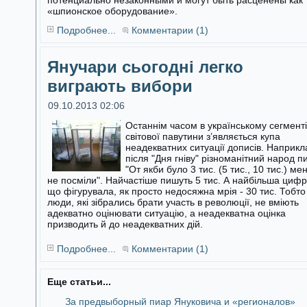
потенциально незаконными и могут быть расценены как
«шпионское оборудование».
Подробнее...
Комментарии (1)
Янучари сьогодні легко
виграють вибори
09.10.2013 02:06
Останнім часом в українському сегменті
світової павутини з’являється купа
неадекватних ситуації дописів. Наприкл
після "Дня гніву"
різноманітний народ п
"От якби було 3 тис. (5 тис., 10 тис.) ме
не посміли". Найчастіше пишуть 5 тис. А найбільша цифр
що фігурувала, як просто недосяжна мрія - 30 тис. Тобто
люди, які зібрались брати участь в революції, не вміють
адекватно оцінювати ситуацію, а неадекватна оцінка
призводить й до неадекватних дій.
Подробнее...
Комментарии (1)
Еще статьи...
За предвыборный пиар Януковича и «регионалов»