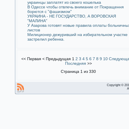
украинцы заплатят из своего кошелька
В Одессе чтобы отвлечь внимание от Покращення
борются с "фашизмом"
УКРАИНА - НЕ ГОСУДАРСТВО, А ВОРОВСКАЯ
"МАЛИНА"
У Азарова готовят новые правила оплаты больничны
листов
Милиционер дежуривший на избирательном участке
застрелил ребенка.
<<
Первая
<
Предыдущая
1
2
3
4
5
6
7
8
9
10
Следующ
Последняя
>>
Страница 1 из 330
Copyright © 20
A