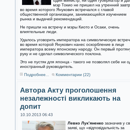
один министр, ни один губернатор и да
мэр Токио не пришел на утренний завтр
во время которого Янукович встречался с главой
общественной организации, занимающейся изучением
рынка и выдачей рекомендаций.
Не пришли на встречу и мэры Киото и Осаки, очень
влиятельные люди.
Удалось уговорить императора на символическую встреч
во время которой Янукович нанес оскорбление в лице
императора всему японскому народу. Он первый протян
руку и не сделал символического поклона.
Это не пустяк для японца - такого не позволял себе ни 
иностранный руководитель.
Подробнее...
Комментарии (22)
Автора Акту проголошення
незалежності викликають на
допит
10.10.2013 06:43
Левко Лук’яненко
зазначив у св
заяві, що «відповідальність за