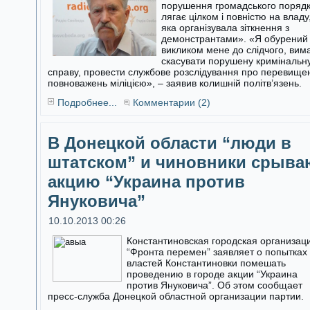
порушення громадського поряд
лягає цілком і повністю на владу
яка організувала зіткнення з
демонстрантами». «Я обурений
викликом мене до слідчого, вим
скасувати порушену кримінальн
справу, провести службове розслідування про перевище
повноважень міліцією», – заявив колишній політв’язень.
Подробнее...
Комментарии (2)
В Донецкой области “люди в
штатском” и чиновники срыва
акцию “Украина против
Януковича”
10.10.2013 00:26
Константиновская городская организац
“Фронта перемен” заявляет о попытках
властей Константиновки помешать
проведению в городе акции “Украина
против Януковича”. Об этом сообщает
пресс-служба Донецкой областной организации партии.