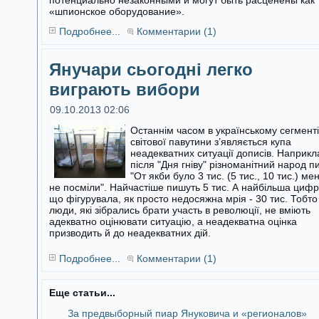
потенциально незаконными и могут быть расценены как
«шпионское оборудование».
Подробнее...
Комментарии (1)
Янучари сьогодні легко
виграють вибори
09.10.2013 02:06
Останнім часом в українському сегменті
світової павутини з’являється купа
неадекватних ситуації дописів. Наприкл
після "Дня гніву"
різноманітний народ п
"От якби було 3 тис. (5 тис., 10 тис.) ме
не посміли". Найчастіше пишуть 5 тис. А найбільша цифр
що фігурувала, як просто недосяжна мрія - 30 тис. Тобто
люди, які зібрались брати участь в революції, не вміють
адекватно оцінювати ситуацію, а неадекватна оцінка
призводить й до неадекватних дій.
Подробнее...
Комментарии (1)
Еще статьи...
За предвыборный пиар Януковича и «регионалов»