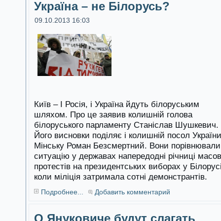
Україна – не Білорусь?
09.10.2013 16:03
Київ – І Росія, і Україна йдуть білоруським
шляхом. Про це заявив колишній голова
білоруського парламенту Станіслав Шушкевич.
Його висновки поділяє і колишній посол України
Мінську Роман Безсмертний. Вони порівнювали
ситуацію у державах напередодні річниці масо
протестів на президентських виборах у Білорусі
коли міліція затримала сотні демонстрантів.
Подробнее...
Добавить комментарий
О Януковиче будут слагать