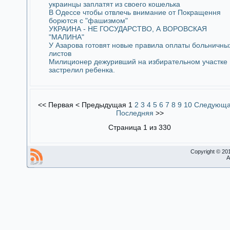
украинцы заплатят из своего кошелька
В Одессе чтобы отвлечь внимание от Покращення
борются с "фашизмом"
УКРАИНА - НЕ ГОСУДАРСТВО, А ВОРОВСКАЯ
"МАЛИНА"
У Азарова готовят новые правила оплаты больничны
листов
Милиционер дежуривший на избирательном участке
застрелил ребенка.
<<
Первая
<
Предыдущая
1
2
3
4
5
6
7
8
9
10
Следующ
Последняя
>>
Страница 1 из 330
Copyright © 20
A