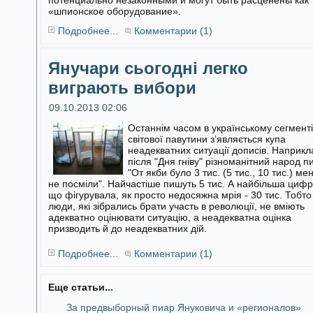
потенциально незаконными и могут быть расценены как
«шпионское оборудование».
Подробнее...
Комментарии (1)
Янучари сьогодні легко
виграють вибори
09.10.2013 02:06
Останнім часом в українському сегменті
світової павутини з’являється купа
неадекватних ситуації дописів. Наприкл
після "Дня гніву"
різноманітний народ п
"От якби було 3 тис. (5 тис., 10 тис.) ме
не посміли". Найчастіше пишуть 5 тис. А найбільша цифр
що фігурувала, як просто недосяжна мрія - 30 тис. Тобто
люди, які зібрались брати участь в революції, не вміють
адекватно оцінювати ситуацію, а неадекватна оцінка
призводить й до неадекватних дій.
Подробнее...
Комментарии (1)
Еще статьи...
За предвыборный пиар Януковича и «регионалов»