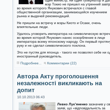
один министр, ни один губернатор и да
мэр Токио не пришел на утренний завтр
во время которого Янукович встречался с главой
общественной организации, занимающейся изучением
рынка и выдачей рекомендаций.
Не пришли на встречу и мэры Киото и Осаки, очень
влиятельные люди.
Удалось уговорить императора на символическую встреч
во время которой Янукович нанес оскорбление в лице
императора всему японскому народу. Он первый протян
руку и не сделал символического поклона.
Это не пустяк для японца - такого не позволял себе ни 
иностранный руководитель.
Подробнее...
Комментарии (22)
Автора Акту проголошення
незалежності викликають на
допит
10.10.2013 06:43
Левко Лук’яненко
зазначив у св
заяві, що «відповідальність за