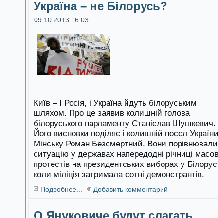
Україна – не Білорусь?
09.10.2013 16:03
Київ – І Росія, і Україна йдуть білоруським
шляхом. Про це заявив колишній голова
білоруського парламенту Станіслав Шушкевич.
Його висновки поділяє і колишній посол України
Мінську Роман Безсмертний. Вони порівнювали
ситуацію у державах напередодні річниці масо
протестів на президентських виборах у Білорусі
коли міліція затримала сотні демонстрантів.
Подробнее...
Добавить комментарий
О Януковиче будут слагать