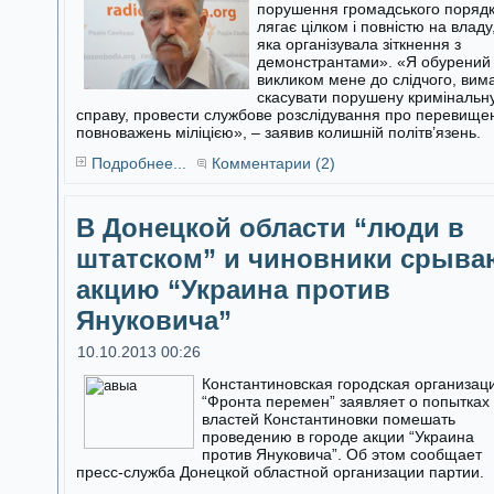
порушення громадського поряд
лягає цілком і повністю на владу
яка організувала зіткнення з
демонстрантами». «Я обурений
викликом мене до слідчого, вим
скасувати порушену кримінальн
справу, провести службове розслідування про перевище
повноважень міліцією», – заявив колишній політв’язень.
Подробнее...
Комментарии (2)
В Донецкой области “люди в
штатском” и чиновники срыва
акцию “Украина против
Януковича”
10.10.2013 00:26
Константиновская городская организац
“Фронта перемен” заявляет о попытках
властей Константиновки помешать
проведению в городе акции “Украина
против Януковича”. Об этом сообщает
пресс-служба Донецкой областной организации партии.