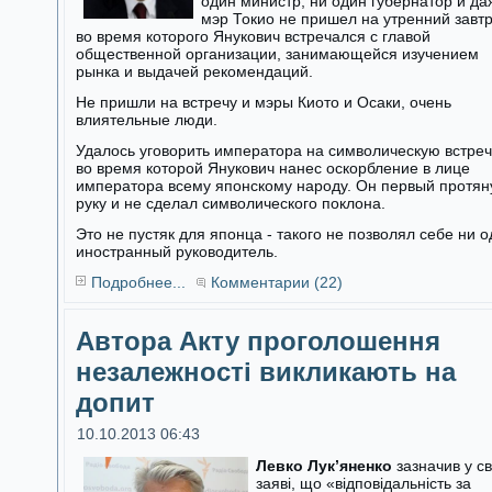
один министр, ни один губернатор и да
мэр Токио не пришел на утренний завтр
во время которого Янукович встречался с главой
общественной организации, занимающейся изучением
рынка и выдачей рекомендаций.
Не пришли на встречу и мэры Киото и Осаки, очень
влиятельные люди.
Удалось уговорить императора на символическую встреч
во время которой Янукович нанес оскорбление в лице
императора всему японскому народу. Он первый протян
руку и не сделал символического поклона.
Это не пустяк для японца - такого не позволял себе ни 
иностранный руководитель.
Подробнее...
Комментарии (22)
Автора Акту проголошення
незалежності викликають на
допит
10.10.2013 06:43
Левко Лук’яненко
зазначив у св
заяві, що «відповідальність за