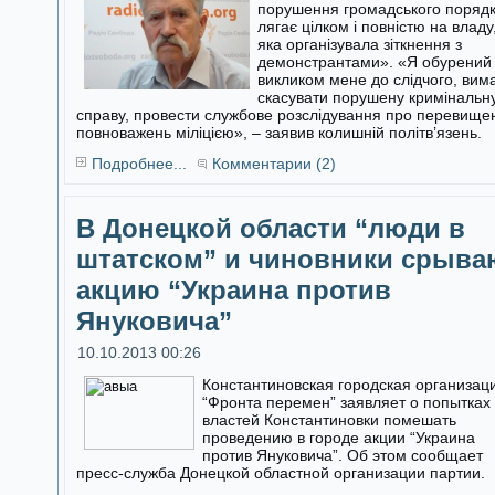
порушення громадського поряд
лягає цілком і повністю на владу
яка організувала зіткнення з
демонстрантами». «Я обурений
викликом мене до слідчого, вим
скасувати порушену кримінальн
справу, провести службове розслідування про перевище
повноважень міліцією», – заявив колишній політв’язень.
Подробнее...
Комментарии (2)
В Донецкой области “люди в
штатском” и чиновники срыва
акцию “Украина против
Януковича”
10.10.2013 00:26
Константиновская городская организац
“Фронта перемен” заявляет о попытках
властей Константиновки помешать
проведению в городе акции “Украина
против Януковича”. Об этом сообщает
пресс-служба Донецкой областной организации партии.