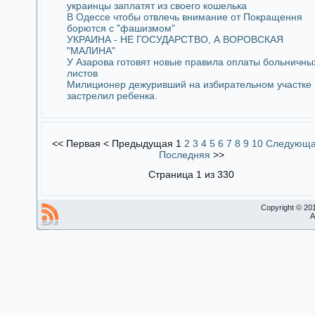
украинцы заплатят из своего кошелька
В Одессе чтобы отвлечь внимание от Покращення
борются с "фашизмом"
УКРАИНА - НЕ ГОСУДАРСТВО, А ВОРОВСКАЯ
"МАЛИНА"
У Азарова готовят новые правила оплаты больничны
листов
Милиционер дежуривший на избирательном участке
застрелил ребенка.
<<
Первая
<
Предыдущая
1
2
3
4
5
6
7
8
9
10
Следующ
Последняя
>>
Страница 1 из 330
Copyright © 20
A