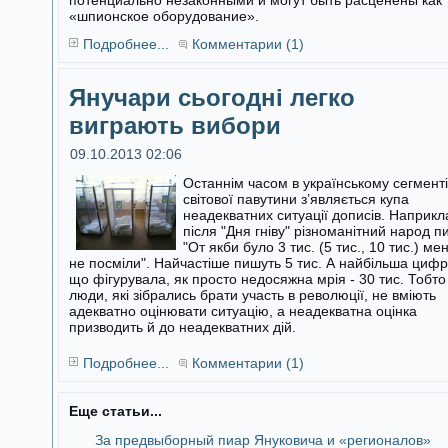
потенциально незаконными и могут быть расценены как
«шпионское оборудование».
Подробнее...
Комментарии (1)
Янучари сьогодні легко
виграють вибори
09.10.2013 02:06
Останнім часом в українському сегменті
світової павутини з’являється купа
неадекватних ситуації дописів. Наприкл
після "Дня гніву"
різноманітний народ п
"От якби було 3 тис. (5 тис., 10 тис.) ме
не посміли". Найчастіше пишуть 5 тис. А найбільша цифр
що фігурувала, як просто недосяжна мрія - 30 тис. Тобто
люди, які зібрались брати участь в революції, не вміють
адекватно оцінювати ситуацію, а неадекватна оцінка
призводить й до неадекватних дій.
Подробнее...
Комментарии (1)
Еще статьи...
За предвыборный пиар Януковича и «регионалов»