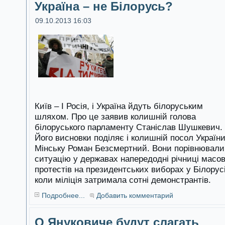
Україна – не Білорусь?
09.10.2013 16:03
Київ – І Росія, і Україна йдуть білоруським
шляхом. Про це заявив колишній голова
білоруського парламенту Станіслав Шушкевич.
Його висновки поділяє і колишній посол України
Мінську Роман Безсмертний. Вони порівнювали
ситуацію у державах напередодні річниці масо
протестів на президентських виборах у Білорусі
коли міліція затримала сотні демонстрантів.
Подробнее...
Добавить комментарий
О Януковиче будут слагать